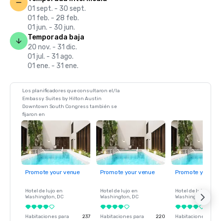
01 sept. - 30 sept.
01 feb. - 28 feb.
01 jun. - 30 jun.
Temporada baja
20 nov. - 31 dic.
01 jul. - 31 ago.
01 ene. - 31 ene.
Los planificadores que consultaron el/la
Embassy Suites by Hilton Austin
Downtown South Congress también se
fijaron en
Promote your venue
Promote your venue
Promote your ve
Hotel de lujo en
Hotel de lujo en
Hotel de lujo en
Washington
, DC
Washington
, DC
Washington
, DC
Habitaciones para
237
Habitaciones para
220
Habitaciones para