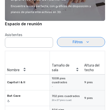
Encuentre la sala perfecta, con gráficos de disposición y
planos de planta interactivos en 3D.
Espacio de reunión
Asistentes
Filtros
Tamaño de
Altura del
Nombre
sala
techo
1008 pies
Capitol I & II
cuadrados
9 pies
-
Bat Cave
702 pies cuadrados
9 pies
26 x 27 pies cuad.
504 pies