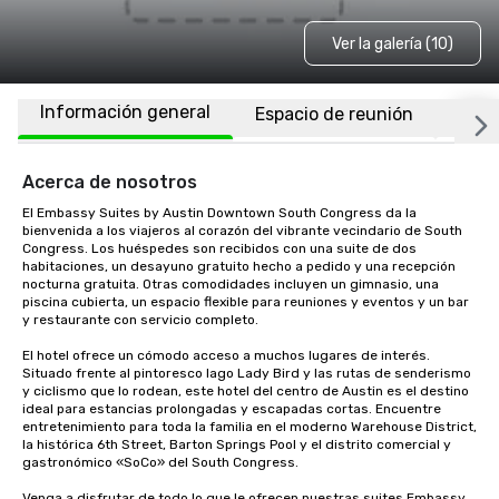
Ver la galería (10)
Información general
Espacio de reunión
Habi
Acerca de nosotros
El Embassy Suites by Austin Downtown South Congress da la 
bienvenida a los viajeros al corazón del vibrante vecindario de South 
Congress. Los huéspedes son recibidos con una suite de dos 
habitaciones, un desayuno gratuito hecho a pedido y una recepción 
nocturna gratuita. Otras comodidades incluyen un gimnasio, una 
piscina cubierta, un espacio flexible para reuniones y eventos y un bar 
y restaurante con servicio completo. 

El hotel ofrece un cómodo acceso a muchos lugares de interés. 
Situado frente al pintoresco lago Lady Bird y las rutas de senderismo 
y ciclismo que lo rodean, este hotel del centro de Austin es el destino 
ideal para estancias prolongadas y escapadas cortas. Encuentre 
entretenimiento para toda la familia en el moderno Warehouse District, 
la histórica 6th Street, Barton Springs Pool y el distrito comercial y 
gastronómico «SoCo» del South Congress. 

Venga a disfrutar de todo lo que le ofrecen nuestras suites Embassy, 