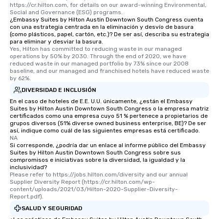
https://cr.hilton.com, for details on our award-winning Environmental, 
Social and Governance (ESG) programs.
¿Embassy Suites by Hilton Austin Downtown South Congress cuenta
con una estrategia centrada en la eliminación y desvío de basura
(como plásticos, papel, cartón, etc.)? De ser así, describa su estrategia
para eliminar y desviar la basura.
Yes, Hilton has committed to reducing waste in our managed 
operations by 50% by 2030. Through the end of 2020, we have 
reduced waste in our managed portfolio by 73% since our 2008 
baseline, and our managed and franchised hotels have reduced waste 
by 62%.
DIVERSIDAD E INCLUSIÓN
En el caso de hoteles de E.E. U.U. únicamente, ¿están el Embassy
Suites by Hilton Austin Downtown South Congress o la empresa matriz
certificados como una empresa cuyo 51 % pertenece a propietarios de
grupos diversos (51% diverse owned business enterprise, BE)? De ser
así, indique como cuál de las siguientes empresas está certificado.
NA
Si corresponde, ¿podría dar un enlace al informe público del Embassy
Suites by Hilton Austin Downtown South Congress sobre sus
compromisos e iniciativas sobre la diversidad, la igualdad y la
inclusividad?
Please refer to https://jobs.hilton.com/diversity and our annual 
Supplier Diversity Report (https://cr.hilton.com/wp-
content/uploads/2021/03/Hilton-2020-Supplier-Diversity-
Report.pdf).
SALUD Y SEGURIDAD