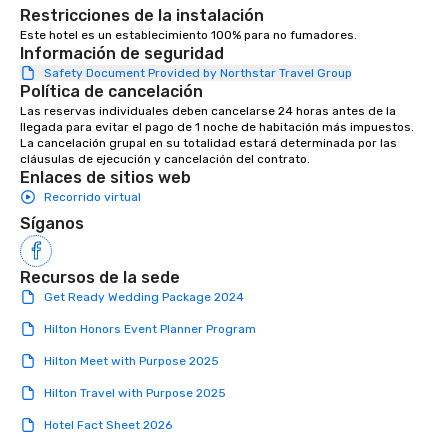
Restricciones de la instalación
together, and support all wedding
Este hotel es un establecimiento 100% para no fumadores.
couples throughout our communities.
Información de seguridad
We’re huge fans of socials and
Safety Document Provided by Northstar Travel Group
celebrations where people share
Política de cancelación
laughter and find joy. From birthdays,
Las reservas individuales deben cancelarse 24 horas antes de la 
to anniversaries, to graduations and
llegada para evitar el pago de 1 noche de habitación más impuestos. 
more, Premiere will bring the basics
La cancelación grupal en su totalidad estará determinada por las 
cláusulas de ejecución y cancelación del contrato.
you need to the party, and provide the
Enlaces de sitios web
‘frills’ you want to help realize your
Recorrido virtual
event dreams. If on the other hand,
Síganos
you’re wanting to ‘get down to
business’, we can handle your wants
and needs equally well. We’re in
Recursos de la sede
business too, and we know you’re
Get Ready Wedding Package 2024
looking for the best rental and event
Hilton Honors Event Planner Program
value, and we’re proud to say that
Premiere is that best-value option. At
Hilton Meet with Purpose 2025
Premiere, our industry experience,
Hilton Travel with Purpose 2025
proven expertise, rental product
offerings, and friendly, helpful support
Hotel Fact Sheet 2026
makes life easier for event planners,