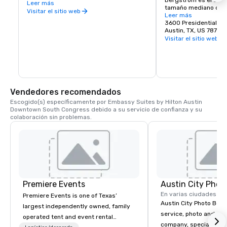
Bergstrom es el segu
destino de día o de noche para tomar 
Leer más
tamaño mediano de m
cócteles, sentarse a cenar y estacionar 
Visitar el sitio web
crecimiento en los Es
Leer más
camiones de comida.
Austin-Bergstrom ta
3600 Presidential Bo
económico en el centr
Austin, TX, US 78719
proporciona más de 
Visitar el sitio web
directos e indirectos 
de Texas. Su reflejo d
música, el arte y el se
locales le ha valido e
Austin-Bergstrom, in
puesto como mejor ae
Vendedores recomendados
en los Travel Awards
Escogido(s) específicamente por Embassy Suites by Hilton Austin 
Downtown South Congress debido a su servicio de confianza y su 
colaboración sin problemas.
Premiere Events
Austin City Phot
En varias ciudades
Premiere Events is one of Texas’
Austin City Photo Booth 
largest independently owned, family
service, photo and vid
operated tent and event rental
company, specializing 