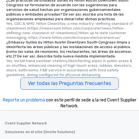
¿Las prácticas de Embassy Suites by Hilton Austin Downtown South
Congress se formularon de acuerdo con las sugerencias para
servicios de salud hechas por organizaciones gubernamentales
públicas o entidades privadas? De ser así, escriba una lista de las
organizaciones empleadas para desarrollar dichas prácticas.
Yes, CDC & WHO. Hilton CleanStay, a new industry-defining standard of 
cleanliness (https://newsroom.hilton.com/corporate/news/hilton-
defining-new-standard-of-cleanliness) Hilton up to date customer 
messaging: https://www.hilton.com/en/corporate/coronavirus/
¿Embassy Suites by Hilton Austin Downtown South Congress limpia y
desinfecta las áreas públicas y las instalaciones de acceso al público
(como las salas de reuniones, los restaurantes, las áreas de ascensor,
etc.)? De ser así, describa toda nueva medida implementada.
Yes, Install hand sanitizer stations/disinfecting wipes in public areas & 
on shuttles; enhanced cleaning of high touch areas, lobbies, elevators, 
doors, bathrooms; F&B service in accordance with food safety 
guidelines, dining configured for physical distancing
Ver todas las Preguntas frecuentes
Reporte un problema
con este perfil de sede a la red Cvent Supplier
Network.
Cvent Supplier Network
Soluciones en el sitio (Onsite Solutions)