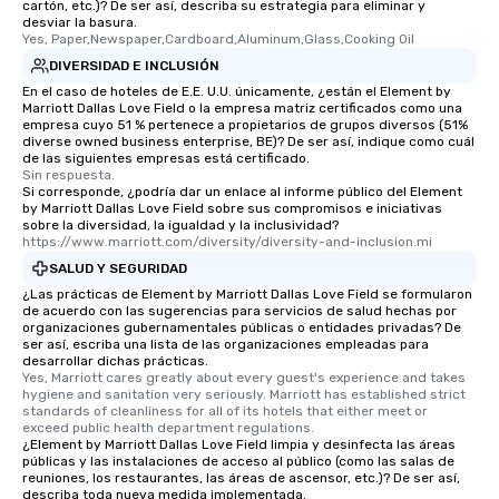
cartón, etc.)? De ser así, describa su estrategia para eliminar y
desviar la basura.
Yes, Paper,Newspaper,Cardboard,Aluminum,Glass,Cooking Oil
DIVERSIDAD E INCLUSIÓN
En el caso de hoteles de E.E. U.U. únicamente, ¿están el Element by
Marriott Dallas Love Field o la empresa matriz certificados como una
empresa cuyo 51 % pertenece a propietarios de grupos diversos (51%
diverse owned business enterprise, BE)? De ser así, indique como cuál
de las siguientes empresas está certificado.
Sin respuesta.
Si corresponde, ¿podría dar un enlace al informe público del Element
by Marriott Dallas Love Field sobre sus compromisos e iniciativas
sobre la diversidad, la igualdad y la inclusividad?
https://www.marriott.com/diversity/diversity-and-inclusion.mi
SALUD Y SEGURIDAD
¿Las prácticas de Element by Marriott Dallas Love Field se formularon
de acuerdo con las sugerencias para servicios de salud hechas por
organizaciones gubernamentales públicas o entidades privadas? De
ser así, escriba una lista de las organizaciones empleadas para
desarrollar dichas prácticas.
Yes, Marriott cares greatly about every guest's experience and takes 
hygiene and sanitation very seriously. Marriott has established strict 
standards of cleanliness for all of its hotels that either meet or 
exceed public health department regulations. 
¿Element by Marriott Dallas Love Field limpia y desinfecta las áreas
públicas y las instalaciones de acceso al público (como las salas de
reuniones, los restaurantes, las áreas de ascensor, etc.)? De ser así,
describa toda nueva medida implementada.