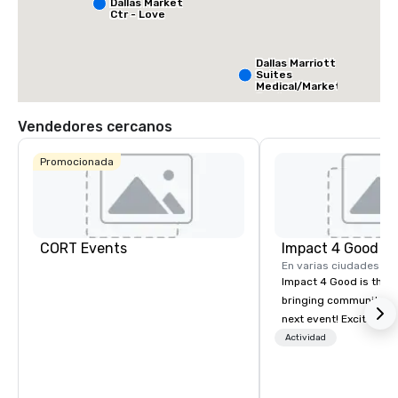
Dallas Market
Ctr - Love
Field
Dallas Marriott
Suites
Medical/Market
Center
Vendedores cercanos
Promocionada
CORT Events
Impact 4 Good
En varias ciudades
Impact 4 Good is the o
bringing community se
next event! Exciting a
team building activitie
Actividad
of what we offer. Let u
best cause/beneficiary
manage the donation l