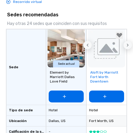
Recorrido virtual
Sedes recomendadas
Hay otras 24 sedes que coinciden con sus requisitos
Sede actual
Sede
Element by
Aloft by Marriott
Removed from
Marriott Dallas
Fort Worth
favorites
Love Field
Downtown
Tipo de sede
Hotel
Hotel
Ubicación
Dallas
, US
Fort Worth
, US
Calificación de la sede
-