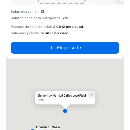
Removed from favorites
Rem
Salas de reunión
:
13
Salas 
Habitaciones para huéspedes
:
218
Habit
Espacio de reunión total
:
24.612 pies cuad.
Espaci
Sala más grande
:
9548 pies cuad.
Sala 
Elegir sede
Element by Marriott Dallas Love Field
Hotel
Crowne Plaza