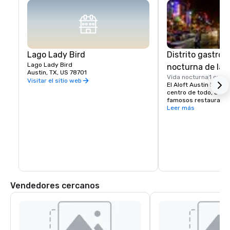
Lago Lady Bird
Distrito gastron
Lago Lady Bird
nocturna de la 6
Austin, TX, US 78701
Vida nocturna
1 cuad
Visitar el sitio web
El Aloft Austin Downt
centro de todo, a sol
famosos restaurantes
de Austin, en la calle 
Leer más
Vendedores cercanos