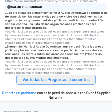
https://www.marriott.com/diversity/diversity-and-inclusion.mi
SALUD Y SEGURIDAD
¿Las prácticas de Element by Marriott Austin Downtown se formularon
de acuerdo con las sugerencias para servicios de salud hechas por
organizaciones gubernamentales públicas o entidades privadas? De
ser así, escriba una lista de las organizaciones empleadas para
desarrollar dichas prácticas.
Yes, Marriott cares greatly about every guest's experience and takes 
hygiene and sanitation very seriously. Marriott has established strict 
standards of cleanliness for all of its hotels that either meet or 
exceed public health department regulations. 
¿Element by Marriott Austin Downtown limpia y desinfecta las áreas
públicas y las instalaciones de acceso al público (como las salas de
reuniones, los restaurantes, las áreas de ascensor, etc.)? De ser así,
describa toda nueva medida implementada.
Yes, Marriott cares greatly about every guest's experience and takes 
hygiene and sanitation very seriously. Marriott has established strict 
standards of cleanliness for all of its hotels that either meet or 
exceed public health department regulations. 
Ver todas las Preguntas frecuentes
Reporte un problema
con este perfil de sede a la red Cvent Supplier
Network.