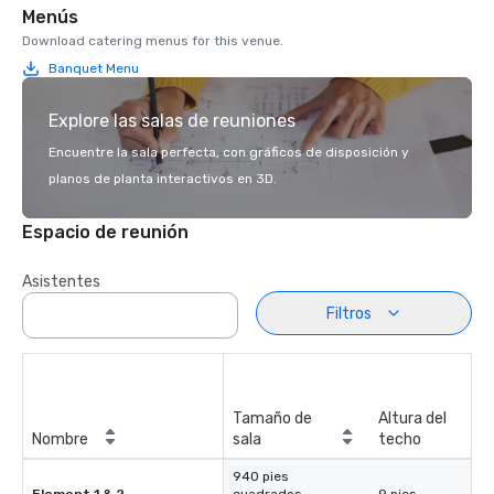
Menús
Download catering menus for this venue.
Banquet Menu
Explore las salas de reuniones
Encuentre la sala perfecta, con gráficos de disposición y
planos de planta interactivos en 3D.
Espacio de reunión
Asistentes
Filtros
Tamaño de
Altura del
Nombre
sala
techo
940 pies