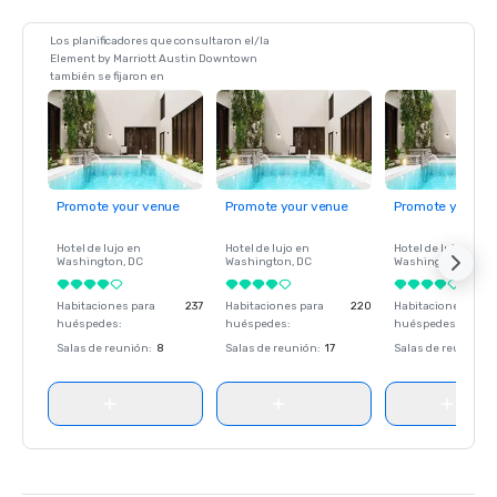
Los planificadores que consultaron el/la
Element by Marriott Austin Downtown
también se fijaron en
Promote your venue
Promote your venue
Promote your ve
Hotel de lujo en
Hotel de lujo en
Hotel de lujo en
Washington
, DC
Washington
, DC
Washington
, DC
Habitaciones para
237
Habitaciones para
220
Habitaciones para
huéspedes
:
huéspedes
:
huéspedes
:
Salas de reunión
:
8
Salas de reunión
:
17
Salas de reunión
: