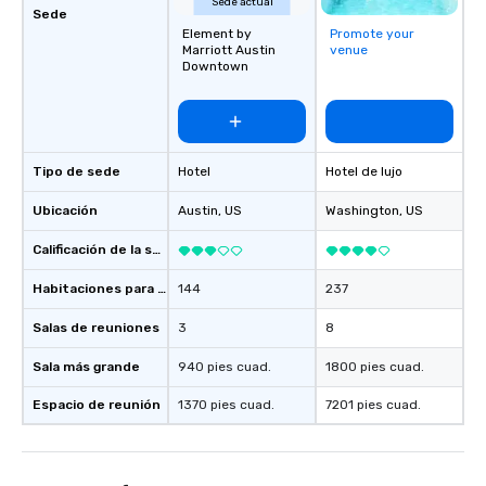
Sede actual
Sede
Element by
Promote your
Marriott Austin
venue
Downtown
Tipo de sede
Hotel
Hotel de lujo
Ubicación
Austin
, US
Washington
, US
Calificación de la sede
Habitaciones para huéspedes
144
237
Salas de reuniones
3
8
Sala más grande
940 pies cuad.
1800 pies cuad.
Espacio de reunión
1370 pies cuad.
7201 pies cuad.