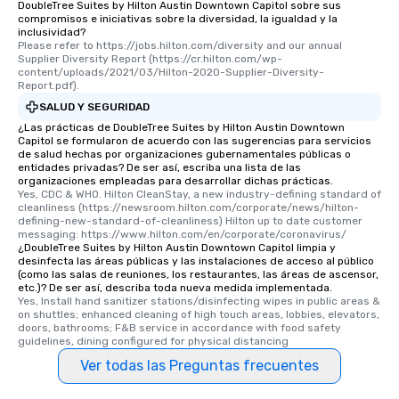
DoubleTree Suites by Hilton Austin Downtown Capitol sobre sus
compromisos e iniciativas sobre la diversidad, la igualdad y la
inclusividad?
Please refer to https://jobs.hilton.com/diversity and our annual 
Supplier Diversity Report (https://cr.hilton.com/wp-
content/uploads/2021/03/Hilton-2020-Supplier-Diversity-
Report.pdf).
SALUD Y SEGURIDAD
¿Las prácticas de DoubleTree Suites by Hilton Austin Downtown
Capitol se formularon de acuerdo con las sugerencias para servicios
de salud hechas por organizaciones gubernamentales públicas o
entidades privadas? De ser así, escriba una lista de las
organizaciones empleadas para desarrollar dichas prácticas.
Yes, CDC & WHO. Hilton CleanStay, a new industry-defining standard of 
cleanliness (https://newsroom.hilton.com/corporate/news/hilton-
defining-new-standard-of-cleanliness) Hilton up to date customer 
messaging: https://www.hilton.com/en/corporate/coronavirus/
¿DoubleTree Suites by Hilton Austin Downtown Capitol limpia y
desinfecta las áreas públicas y las instalaciones de acceso al público
(como las salas de reuniones, los restaurantes, las áreas de ascensor,
etc.)? De ser así, describa toda nueva medida implementada.
Yes, Install hand sanitizer stations/disinfecting wipes in public areas & 
on shuttles; enhanced cleaning of high touch areas, lobbies, elevators, 
doors, bathrooms; F&B service in accordance with food safety 
guidelines, dining configured for physical distancing
Ver todas las Preguntas frecuentes