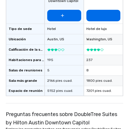
Downtown Capitol
opportunities to support them as well.
We welcome the opportunity to serve
and look forward to meeting you.
Tipo de sede
Hotel
Hotel de lujo
Ubicación
Austin
, US
Washington
, US
Calificación de la sede
Habitaciones para huéspedes
195
237
Salas de reuniones
5
8
Sala más grande
2166 pies cuad.
1800 pies cuad.
Espacio de reunión
5152 pies cuad.
7201 pies cuad.
Preguntas frecuentes sobre DoubleTree Suites
by Hilton Austin Downtown Capitol