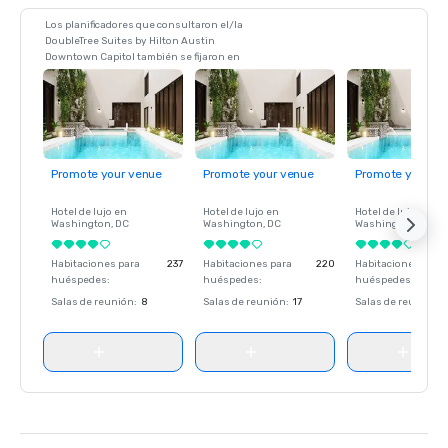
Los planificadores que consultaron el/la
DoubleTree Suites by Hilton Austin
Downtown Capitol también se fijaron en
Promote your venue
Promote your venue
Promote your ve
Hotel de lujo en
Hotel de lujo en
Hotel de lujo en
Washington
, DC
Washington
, DC
Washington
, DC
Habitaciones para
237
Habitaciones para
220
Habitaciones para
huéspedes
:
huéspedes
:
huéspedes
:
Salas de reunión
:
8
Salas de reunión
:
17
Salas de reunión
: