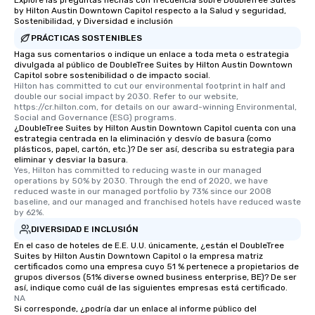
Explore las preguntas hechas con frecuencia sobre DoubleTree Suites
by Hilton Austin Downtown Capitol respecto a la Salud y seguridad,
Sostenibilidad, y Diversidad e inclusión
PRÁCTICAS SOSTENIBLES
Haga sus comentarios o indique un enlace a toda meta o estrategia
divulgada al público de DoubleTree Suites by Hilton Austin Downtown
Capitol sobre sostenibilidad o de impacto social.
Hilton has committed to cut our environmental footprint in half and 
double our social impact by 2030. Refer to our website, 
https://cr.hilton.com, for details on our award-winning Environmental, 
Social and Governance (ESG) programs.
¿DoubleTree Suites by Hilton Austin Downtown Capitol cuenta con una
estrategia centrada en la eliminación y desvío de basura (como
plásticos, papel, cartón, etc.)? De ser así, describa su estrategia para
eliminar y desviar la basura.
Yes, Hilton has committed to reducing waste in our managed 
operations by 50% by 2030. Through the end of 2020, we have 
reduced waste in our managed portfolio by 73% since our 2008 
baseline, and our managed and franchised hotels have reduced waste 
by 62%.
DIVERSIDAD E INCLUSIÓN
En el caso de hoteles de E.E. U.U. únicamente, ¿están el DoubleTree
Suites by Hilton Austin Downtown Capitol o la empresa matriz
certificados como una empresa cuyo 51 % pertenece a propietarios de
grupos diversos (51% diverse owned business enterprise, BE)? De ser
así, indique como cuál de las siguientes empresas está certificado.
NA
Si corresponde, ¿podría dar un enlace al informe público del