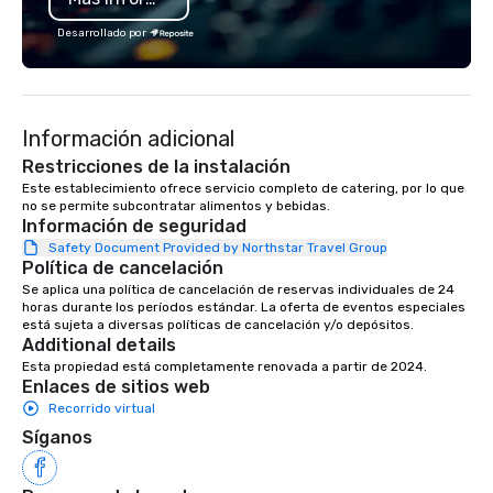
exciting wedding rental selections
and unparalleled event rental support,
Desarrollado por
it’s clear that weddings move and
inspire us. To us, Love is Love, and
whatever its form, it’s a Beautiful
Thing. We celebrate all loving
Información adicional
relationships that bring people
Restricciones de la instalación
together, and support all wedding
Este establecimiento ofrece servicio completo de catering, por lo que 
couples throughout our communities.
no se permite subcontratar alimentos y bebidas.
We’re huge fans of socials and
Información de seguridad
celebrations where people share
Safety Document Provided by Northstar Travel Group
laughter and find joy. From birthdays,
Política de cancelación
to anniversaries, to graduations and
Se aplica una política de cancelación de reservas individuales de 24 
more, Premiere will bring the basics
horas durante los períodos estándar. La oferta de eventos especiales 
está sujeta a diversas políticas de cancelación y/o depósitos.
you need to the party, and provide the
Additional details
‘frills’ you want to help realize your
Esta propiedad está completamente renovada a partir de 2024.
event dreams. If on the other hand,
Enlaces de sitios web
you’re wanting to ‘get down to
Recorrido virtual
business’, we can handle your wants
Síganos
and needs equally well. We’re in
business too, and we know you’re
looking for the best rental and event