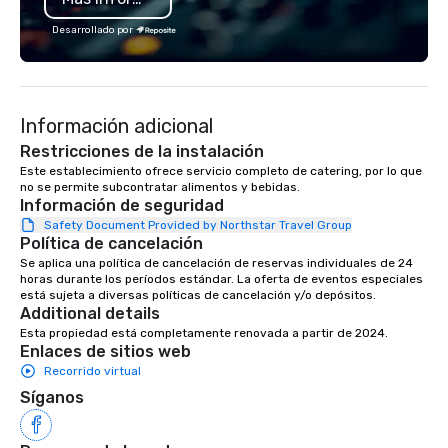
exciting wedding rental selections
and unparalleled event rental support,
Desarrollado por
it’s clear that weddings move and
inspire us. To us, Love is Love, and
whatever its form, it’s a Beautiful
Thing. We celebrate all loving
Información adicional
relationships that bring people
Restricciones de la instalación
together, and support all wedding
Este establecimiento ofrece servicio completo de catering, por lo que 
couples throughout our communities.
no se permite subcontratar alimentos y bebidas.
We’re huge fans of socials and
Información de seguridad
celebrations where people share
Safety Document Provided by Northstar Travel Group
laughter and find joy. From birthdays,
Política de cancelación
to anniversaries, to graduations and
Se aplica una política de cancelación de reservas individuales de 24 
more, Premiere will bring the basics
horas durante los períodos estándar. La oferta de eventos especiales 
está sujeta a diversas políticas de cancelación y/o depósitos.
you need to the party, and provide the
Additional details
‘frills’ you want to help realize your
Esta propiedad está completamente renovada a partir de 2024.
event dreams. If on the other hand,
Enlaces de sitios web
you’re wanting to ‘get down to
Recorrido virtual
business’, we can handle your wants
Síganos
and needs equally well. We’re in
business too, and we know you’re
looking for the best rental and event