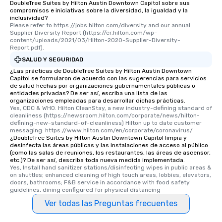
DoubleTree Suites by Hilton Austin Downtown Capitol sobre sus
compromisos e iniciativas sobre la diversidad, la igualdad y la
inclusividad?
Please refer to https://jobs.hilton.com/diversity and our annual 
Supplier Diversity Report (https://cr.hilton.com/wp-
content/uploads/2021/03/Hilton-2020-Supplier-Diversity-
Report.pdf).
SALUD Y SEGURIDAD
¿Las prácticas de DoubleTree Suites by Hilton Austin Downtown
Capitol se formularon de acuerdo con las sugerencias para servicios
de salud hechas por organizaciones gubernamentales públicas o
entidades privadas? De ser así, escriba una lista de las
organizaciones empleadas para desarrollar dichas prácticas.
Yes, CDC & WHO. Hilton CleanStay, a new industry-defining standard of 
cleanliness (https://newsroom.hilton.com/corporate/news/hilton-
defining-new-standard-of-cleanliness) Hilton up to date customer 
messaging: https://www.hilton.com/en/corporate/coronavirus/
¿DoubleTree Suites by Hilton Austin Downtown Capitol limpia y
desinfecta las áreas públicas y las instalaciones de acceso al público
(como las salas de reuniones, los restaurantes, las áreas de ascensor,
etc.)? De ser así, describa toda nueva medida implementada.
Yes, Install hand sanitizer stations/disinfecting wipes in public areas & 
on shuttles; enhanced cleaning of high touch areas, lobbies, elevators, 
doors, bathrooms; F&B service in accordance with food safety 
guidelines, dining configured for physical distancing
Ver todas las Preguntas frecuentes