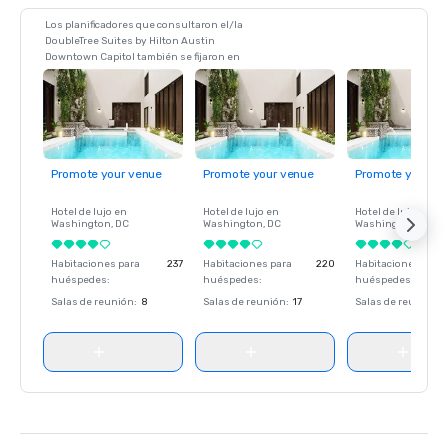
Los planificadores que consultaron el/la
DoubleTree Suites by Hilton Austin
Downtown Capitol también se fijaron en
Promote your venue
Promote your venue
Promote your ve
Hotel de lujo en
Hotel de lujo en
Hotel de lujo en
Washington
, DC
Washington
, DC
Washington
, DC
Habitaciones para
237
Habitaciones para
220
Habitaciones para
huéspedes
:
huéspedes
:
huéspedes
:
Salas de reunión
:
8
Salas de reunión
:
17
Salas de reunión
: