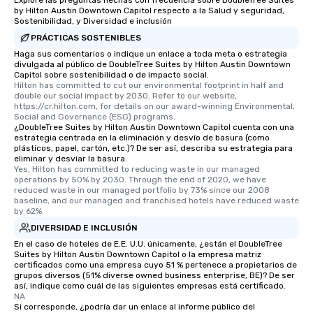
Explore las preguntas hechas con frecuencia sobre DoubleTree Suites
by Hilton Austin Downtown Capitol respecto a la Salud y seguridad,
Sostenibilidad, y Diversidad e inclusión
PRÁCTICAS SOSTENIBLES
Haga sus comentarios o indique un enlace a toda meta o estrategia
divulgada al público de DoubleTree Suites by Hilton Austin Downtown
Capitol sobre sostenibilidad o de impacto social.
Hilton has committed to cut our environmental footprint in half and 
double our social impact by 2030. Refer to our website, 
https://cr.hilton.com, for details on our award-winning Environmental, 
Social and Governance (ESG) programs.
¿DoubleTree Suites by Hilton Austin Downtown Capitol cuenta con una
estrategia centrada en la eliminación y desvío de basura (como
plásticos, papel, cartón, etc.)? De ser así, describa su estrategia para
eliminar y desviar la basura.
Yes, Hilton has committed to reducing waste in our managed 
operations by 50% by 2030. Through the end of 2020, we have 
reduced waste in our managed portfolio by 73% since our 2008 
baseline, and our managed and franchised hotels have reduced waste 
by 62%.
DIVERSIDAD E INCLUSIÓN
En el caso de hoteles de E.E. U.U. únicamente, ¿están el DoubleTree
Suites by Hilton Austin Downtown Capitol o la empresa matriz
certificados como una empresa cuyo 51 % pertenece a propietarios de
grupos diversos (51% diverse owned business enterprise, BE)? De ser
así, indique como cuál de las siguientes empresas está certificado.
NA
Si corresponde, ¿podría dar un enlace al informe público del