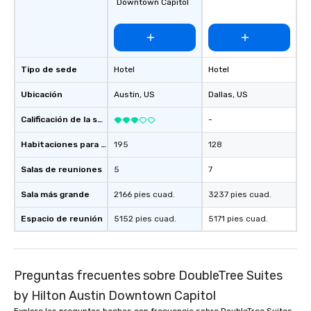
Downtown Capitol
opportunities to support them as well.
We welcome the opportunity to serve
and look forward to meeting you.
Tipo de sede
Hotel
Hotel
Ubicación
Austin
, US
Dallas
, US
Calificación de la sede
-
Habitaciones para huéspedes
195
128
Salas de reuniones
5
7
Sala más grande
2166 pies cuad.
3237 pies cuad.
Espacio de reunión
5152 pies cuad.
5171 pies cuad.
Preguntas frecuentes sobre DoubleTree Suites
by Hilton Austin Downtown Capitol