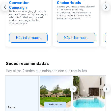
Conn
Convention
Choice Hotels
Grou
Secure your next group block of
Campaign
Choi
6 – 25 rooms instantly.
Dallas, an emerging global city,
Afterwards, share a website
exudes its own unique energy,
link to guests for easy room
which is fueled, empowered
block management.
and supercharged by its
diverse people.
Más información
Más información
Sedes recomendadas
Hay otras 2 sedes que coinciden con sus requisitos
Sede actual
Sede