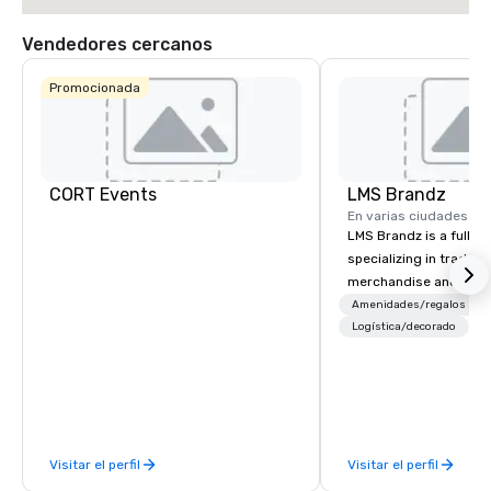
Vendedores cercanos
Promocionada
CORT Events
LMS Brandz
En varias ciudades
LMS Brandz is a full-s
specializing in trade 
merchandise and muc
booth giveaways and 
Amenidades/regalos
to executive gifting, d
Logística/decorado
banners, signage, fulfi
logistics, shipping, al
commerce solutions we 
While there are many 
companies to choose f
Visitar el perfil
Visitar el perfil
years of industry exp
commitment to except