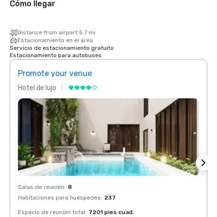
Cómo llegar
Distance from airport 5.7 mi
Estacionamiento en el área
Servicio de estacionamiento gratuito
Estacionamiento para autobuses
Promote your venue
Prom
Hotel de lujo
Hotel 
Salas de reunión
:
8
Salas 
Habitaciones para huéspedes
:
237
Habit
Espacio de reunión total
:
7201 pies cuad.
Espaci