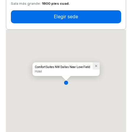
Sala más grande
:
1800 pies cuad.
Sala 
Elegir sede
Comfort Suites NW Dallas Near Love Field
Hotel