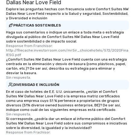
Dallas Near Love Field
Explore las preguntas hechas con frecuencia sobre Comfort Suites NW
Dallas Near Love Field respecto a la Salud y seguridad, Sostenibilidad,
y Diversidad e inclusión
PRÁCTICAS SOSTENIBLES
Haga sus comentarios o indique un enlace a toda meta o estrategia
divulgada al público de Comfort Suites NW Dallas Near Love Field
sobre sostenibilidad o de impacto social.
Response from Franchisor: 
http://filecache.investorroom.com/mr5ir_choicehotels/572/2020Fina
lESG.pdf
¿Comfort Suites NW Dallas Near Love Field cuenta con una estrategia
centrada en la eliminación y desvío de basura (como plásticos, papel,
cartón, etc.)? De ser así, describa su estrategia para eliminar y
desviar la basura.
Sin respuesta.
DIVERSIDAD E INCLUSIÓN
En el caso de hoteles de E.E. U.U. únicamente, ¿están el Comfort
Suites NW Dallas Near Love Field o la empresa matriz certificados
como una empresa cuyo 51 % pertenece a propietarios de grupos
diversos (51% diverse owned business enterprise, BE)? De ser así,
indique como cuál de las siguientes empresas está certificado.
Sin respuesta.
Si corresponde, ¿podría dar un enlace al informe público del Comfort
Suites NW Dallas Near Love Field sobre sus compromisos e iniciativas
sobre la diversidad, la igualdad y la inclusividad?
Response from Frachisor: 