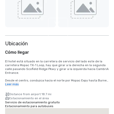
Ver
3
más
Ubicación
Cómo llegar
El hotel está situado en la carretera de servicio del lado este de la 
carretera Mopac TX-1 Loop, hay que girar a la derecha en la segunda 
calle pasando Scofield Ridge Pkwy y girar a la izquierda hacia CambriA 
Entrance. 

Desde el centro, conduzca hacia el norte por Mopac Expy hasta Burnet 
Rd/Mopac Service Rd, salga por Scofield Ridge Pkwy, gire a la derecha 
Leer más
en la segunda calle pasando Scofield Ridge Pkwy y gire a la izquierda 
hasta CambriA Entrance. 

Distance from airport 18.7 mi
Estacionamiento en el área
Desde el aeropuerto TX-71 W hasta la US-183N y la TX-1 Loop/Mopac. 
Servicio de estacionamiento gratuito
Desde la TX-1 Loop/Mopac, tome la salida de Scofield Ridge Pkwy, gire 
Estacionamiento para autobuses
a la derecha en la segunda calle pasando Scofield Ridge Pkwy y gire a 
la izquierda hacia la entrada de CambriA. 
