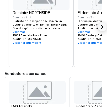
Dominio: NORTHSIDE
El dominio Aust
Compras
2 mi
Compras
3 mi
Disfrute de lo mejor de Austin en un 
El principal destino de
destino vibrante en Domain NORTHSIDE. 
gastronomía y diversi
Con el espíritu creativo único de la 
Austin, con más de 10
ciudad, Domain NORTHSIDE invita a los 
Leer más
restaurantes.
Leer más
visitantes a pasar el día y la noche 
11821 Avenida Rock Rose
11410 Century Oaks T
explorando elegantes tiendas, 
Austin, TX, US 78758
Austin, TX 78758
saboreando restaurantes excepcionales, 
Visitar el sitio web
Visitar el sitio web
disfrutando del animado distrito de 
entretenimiento Rock Rose y relajándose 
en dos acogedores hoteles del hotel.
Vendedores cercanos
LMS Brandz
Hotel Van Zandt