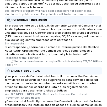
estrategia centrada en la eliminación y desvío de basura (como
plásticos, papel, cartón, etc.)? De ser así, describa su estrategia para
eliminar y desviar la basura.
Yes, Recycle program will have split containers for paper, class, 
aluminum in public areas . Recycle bins will be in the guest rooms.
DIVERSIDAD E INCLUSIÓN
En el caso de hoteles de E.E. U.U. únicamente, ¿están el Cambria Hotel
Austin Uptown near the Domain o la empresa matriz certificados como
una empresa cuyo 51 % pertenece a propietarios de grupos diversos
(51% diverse owned business enterprise, BE)? De ser así, indique como
cuál de las siguientes empresas está certificado.
Sin respuesta.
Si corresponde, ¿podría dar un enlace al informe público del Cambria
Hotel Austin Uptown near the Domain sobre sus compromisos e
iniciativas sobre la diversidad, la igualdad y la inclusividad?
Response from Frachisor: 
http://filecache.investorroom.com/mr5ir_choicehotels/572/2020Fina
lESG.pdf
SALUD Y SEGURIDAD
¿Las prácticas de Cambria Hotel Austin Uptown near the Domain se
formularon de acuerdo con las sugerencias para servicios de salud
hechas por organizaciones gubernamentales públicas o entidades
privadas? De ser así, escriba una lista de las organizaciones
empleadas para desarrollar dichas prácticas.
Yes, OPENING SPRING 2022. Centers for Disease Control and 
Prevention; Choice Hotels
¿Cambria Hotel Austin Uptown near the Domain limpia y desinfecta las
áreas públicas y las instalaciones de acceso al público (como las salas