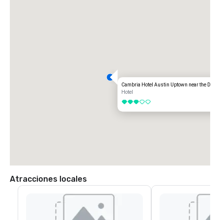
Desde la I-35 en dirección sur, tome la salida 246 Howard Lane. 
SH1825/Pflugerville. Gire a la derecha en Howard Lane, a la derecha en 
la carretera de servicio TX-1 Loop/Mopac, gire a la derecha en la 
segunda calle pasando Scofield Ridge Pkwy y gire a la izquierda hacia 
la entrada de CambriA. 

Desde la I-35 en dirección norte, tome la salida 245 Howard Lane. Gire 
a la izquierda en Howard Lane, a la derecha en la carretera de servicio 
TX-1 Loop/Mopac, gire a la derecha en la segunda calle pasando 
Scofield Ridge Pkwy y gire a la izquierda hacia CambriA Entrance.
Cambria Hotel Austin Uptown near the Doma
Hotel
3 de 5
Atracciones locales