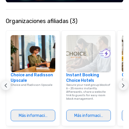
Organizaciones afiliadas (3)
Choice and Radisson
Instant Booking
Cho
Conn
Upscale
Choice Hotels
Grou
Choice and Radisson Upscale
Secure your next group block of
Choi
6 – 25 rooms instantly.
Afterwards, share a website
link to guests for easy room
block management.
Más información
Más información