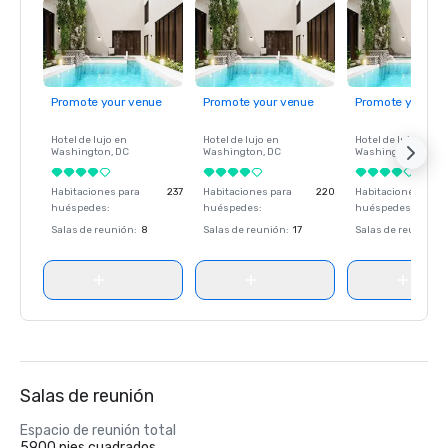
Promote your venue
Promote your venue
Promote your ve
Hotel de lujo en
Hotel de lujo en
Hotel de lujo en
Washington
, DC
Washington
, DC
Washington
, DC
Habitaciones para
237
Habitaciones para
220
Habitaciones para
huéspedes
:
huéspedes
:
huéspedes
:
Salas de reunión
:
8
Salas de reunión
:
17
Salas de reunión
:
Salas de reunión
Espacio de reunión total
5900 pies cuadrados