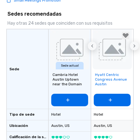
Small Meetings Promotion
Sedes recomendadas
Hay otras 24 sedes que coinciden con sus requisitos
Sede actual
Sede
Cambria Hotel
Hyatt Centric
Removed from
Austin Uptown
Congress Avenue
favorites
near the Domain
Austin
Tipo de sede
Hotel
Hotel
Ubicación
Austin
, US
Austin
, US
Calificación de la sede