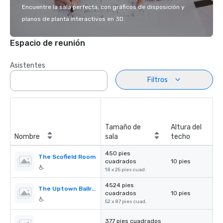
Encuentre la sala perfecta, con gráficos de disposición y
planos de planta interactivos en 3D.
Espacio de reunión
Asistentes
Filtros
Tamaño de
Altura del
Nombre
sala
techo
450 pies
The Scofield Room
cuadrados
10 pies
18 x 25 pies cuad.
4524 pies
The Uptown Ballroom
cuadrados
10 pies
52 x 87 pies cuad.
377 pies cuadrados