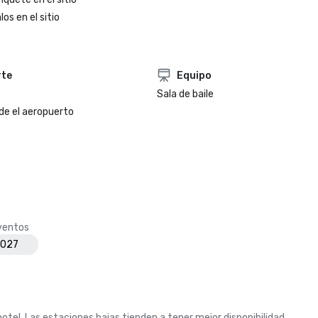
os en el sitio
rte
Equipo
Sala de baile
de el aeropuerto
eventos
2027
otel. Las estaciones bajas tienden a tener mejor disponibilidad.