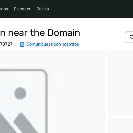
inos
Discover
De lujo
n near the Domain
, 78727
|
Comuníquese con nosotros