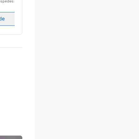
éspedes
:
220
Habitaciones para huéspedes
:
237
Salas de reunión
:
8
ede
Elegir sede