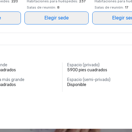
spedes
:
220
Habitaciones para huéspedes
:
237
Habitaciones para hu
Salas de reunión
:
8
Salas de reunión
:
17
e
Elegir sede
Elegir s
ande
Espacio (privado)
uadrados
5900 pies cuadrados
a más grande
Espacio (semi-privado)
uadrados
Disponible