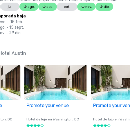
jul.
ago.
sep.
oct.
nov.
dic.
porada baja
ne. - 15 feb.
go. - 15 sept.
ov. - 29 dic.
Hotel Austin
e
Promote your venue
Promote your ve
ton
, DC
Hotel de lujo en
Washington
, DC
Hotel de lujo en
Washi