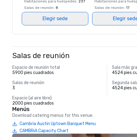
Habitaciones para huéspedes
:
237
Habitaciones para hué
Salas de reunión
:
8
Salas de reunión
:
17
Elegir sede
Elegir sed
Salas de reunión
Espacio de reunión total
Sala más gr
5900 pies cuadrados
4524 pies c
Salas de reunión
Segunda sal
3
4524 pies c
Espacio (al aire libre)
2000 pies cuadrados
Menús
Download catering menus for this venue.
Cambria Austin Uptown Banquet Menu
CAMBRiA Capacity Chart