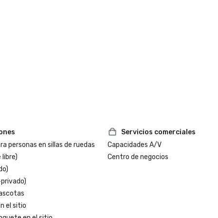
iones
Servicios comerciales
a personas en sillas de ruedas
Capacidades A/V
 libre)
Centro de negocios
do)
-privado)
ascotas
 el sitio
nquete en el sitio