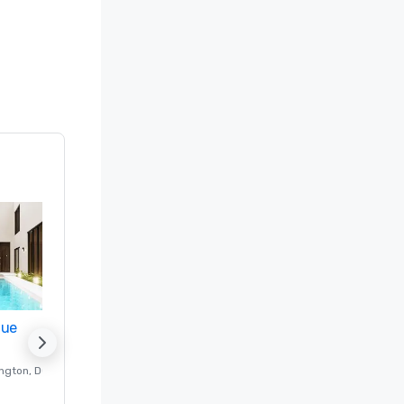
nue
Promote your venue
ngton
, DC
Hotel de lujo en
Washington
, DC