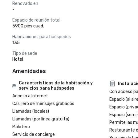
Renovado en
-
Espacio de reunión total
5900 pies cuad.
Habitaciones para huéspedes
135
Tipo de sede
Hotel
Amenidades
Características de la habitación y
Instalac
servicios para huéspedes
Con acceso par
Acceso a Internet
Espacio (al aire
Casillero de mensajes grabados
Espacio (priva
Llamadas (locales)
Espacio (semi
Llamadas (por línea gratuita)
Permite las m
Maletero
Restaurante en
Servicio de concierge
Servicio de ba