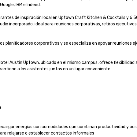
ogle, IBM e Indeed.

antes de inspiración local en Uptown Craft Kitchen & Cocktails y 6,50
dio incorporado, ideal para reuniones corporativas, retiros ejecutivos 
planificadores corporativos y se especializa en apoyar reuniones eje
el Austin Uptown, ubicado en el mismo campus, ofrece flexibilidad ad
ntiene a los asistentes juntos en un lugar conveniente.


o recargar energías con comodidades que combinan productividad y ocio:
ara relajarse o establecer contactos informales
