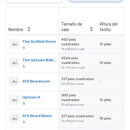
Tamaño de
Altura del
Nombre
sala
techo
450 pies
The Scofield Room
cuadrados
10 pies
18 x 25 pies cuad.
4524 pies
The Uptown Ballroom
cuadrados
10 pies
52 x 87 pies cuad.
377 pies cuadrados
ATX Boardroom
-
13 x 29 pies cuad.
1612 pies
Uptown A
cuadrados
10 pies
31 x 52 pies cuad.
ATX Board Room
377 pies cuadrados
10 pies
13 x 29 pies cuad.