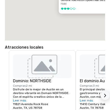
Cambria Hotel Austin Uptown near the Doma
Hotel
3 de 5
Atracciones locales
Dominio: NORTHSIDE
El dominio Aust
Compras
2 mi
Compras
3 mi
Disfrute de lo mejor de Austin en un 
El principal destino de
destino vibrante en Domain NORTHSIDE. 
gastronomía y diversi
Con el espíritu creativo único de la 
Austin, con más de 10
ciudad, Domain NORTHSIDE invita a los 
Leer más
restaurantes.
Leer más
visitantes a pasar el día y la noche 
11821 Avenida Rock Rose
11410 Century Oaks T
explorando elegantes tiendas, 
Austin, TX, US 78758
Austin, TX 78758