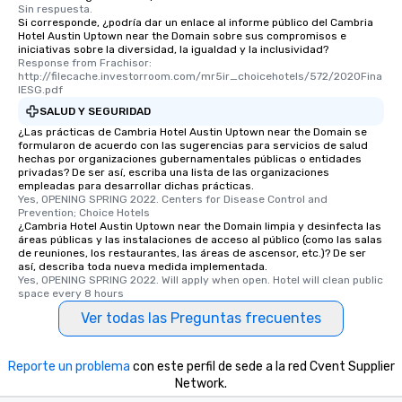
Sin respuesta.
Si corresponde, ¿podría dar un enlace al informe público del Cambria
Hotel Austin Uptown near the Domain sobre sus compromisos e
iniciativas sobre la diversidad, la igualdad y la inclusividad?
Response from Frachisor: 
http://filecache.investorroom.com/mr5ir_choicehotels/572/2020Fina
lESG.pdf
SALUD Y SEGURIDAD
¿Las prácticas de Cambria Hotel Austin Uptown near the Domain se
formularon de acuerdo con las sugerencias para servicios de salud
hechas por organizaciones gubernamentales públicas o entidades
privadas? De ser así, escriba una lista de las organizaciones
empleadas para desarrollar dichas prácticas.
Yes, OPENING SPRING 2022. Centers for Disease Control and 
Prevention; Choice Hotels
¿Cambria Hotel Austin Uptown near the Domain limpia y desinfecta las
áreas públicas y las instalaciones de acceso al público (como las salas
de reuniones, los restaurantes, las áreas de ascensor, etc.)? De ser
así, describa toda nueva medida implementada.
Yes, OPENING SPRING 2022. Will apply when open. Hotel will clean public 
space every 8 hours
Ver todas las Preguntas frecuentes
Reporte un problema
con este perfil de sede a la red Cvent Supplier
Network.