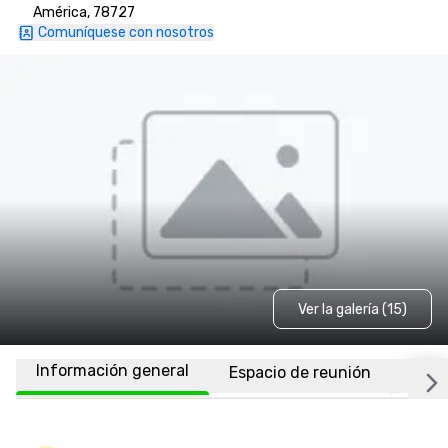
América, 78727
Comuníquese con nosotros
Ver la galería (15)
Información general
Espacio de reunión
Habi