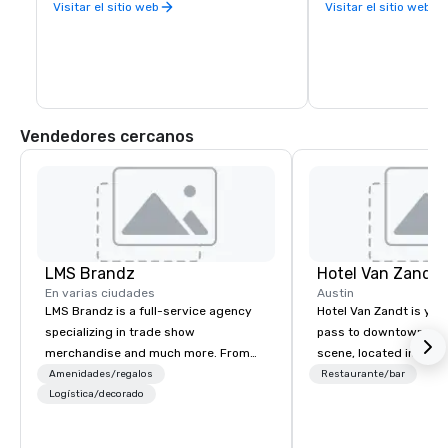
saboreando restaurantes excepcionales, 
Visitar el sitio web
Visitar el sitio web
disfrutando del animado distrito de 
entretenimiento Rock Rose y relajándose 
en dos acogedores hoteles del hotel.
Vendedores cercanos
LMS Brandz
Hotel Van Zandt
En varias ciudades
Austin
LMS Brandz is a full-service agency
Hotel Van Zandt is you
specializing in trade show
pass to downtown Aus
merchandise and much more. From
scene, located in the h
booth giveaways and branded apparel
Rainey Street District. 
Amenidades/regalos
Restaurante/bar
to executive gifting, displays,
Logística/decorado
rough-around-the-edg
banners, signage, fulfillment,
sophistication, from 
logistics, shipping, along with e-
accommodations to ou