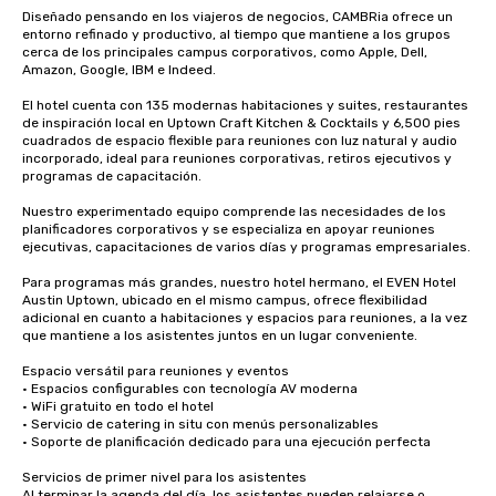
Diseñado pensando en los viajeros de negocios, CAMBRia ofrece un 
entorno refinado y productivo, al tiempo que mantiene a los grupos 
cerca de los principales campus corporativos, como Apple, Dell, 
Amazon, Google, IBM e Indeed.

El hotel cuenta con 135 modernas habitaciones y suites, restaurantes 
de inspiración local en Uptown Craft Kitchen & Cocktails y 6,500 pies 
cuadrados de espacio flexible para reuniones con luz natural y audio 
incorporado, ideal para reuniones corporativas, retiros ejecutivos y 
programas de capacitación.

Nuestro experimentado equipo comprende las necesidades de los 
planificadores corporativos y se especializa en apoyar reuniones 
ejecutivas, capacitaciones de varios días y programas empresariales.

Para programas más grandes, nuestro hotel hermano, el EVEN Hotel 
Austin Uptown, ubicado en el mismo campus, ofrece flexibilidad 
adicional en cuanto a habitaciones y espacios para reuniones, a la vez 
que mantiene a los asistentes juntos en un lugar conveniente.

Espacio versátil para reuniones y eventos

• Espacios configurables con tecnología AV moderna

• WiFi gratuito en todo el hotel

• Servicio de catering in situ con menús personalizables

• Soporte de planificación dedicado para una ejecución perfecta

Servicios de primer nivel para los asistentes

Al terminar la agenda del día, los asistentes pueden relajarse o 