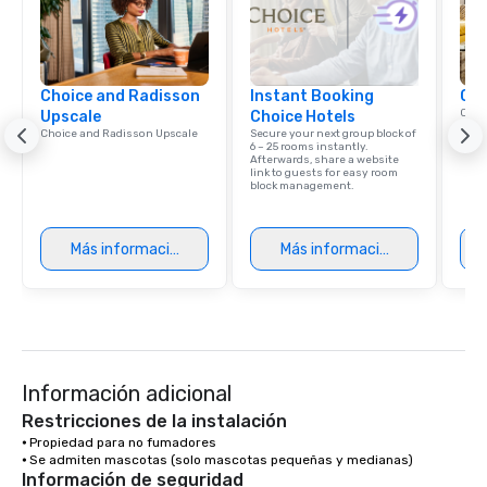
Choice and Radisson
Instant Booking
Cho
Conn
Upscale
Choice Hotels
Grou
Choice and Radisson Upscale
Secure your next group block of
Choi
6 – 25 rooms instantly.
Afterwards, share a website
link to guests for easy room
block management.
Más información
Más información
Información adicional
Restricciones de la instalación
⦁ Propiedad para no fumadores

⦁ Se admiten mascotas (solo mascotas pequeñas y medianas)
Información de seguridad