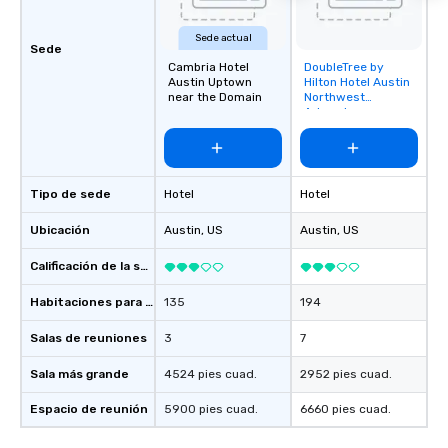
Sede actual
Sede
Cambria Hotel
DoubleTree by
Removed from
Austin Uptown
Hilton Hotel Austin
favorites
near the Domain
Northwest
Arboretum
Tipo de sede
Hotel
Hotel
Ubicación
Austin
, US
Austin
, US
Calificación de la sede
Habitaciones para huéspedes
135
194
Salas de reuniones
3
7
Sala más grande
4524 pies cuad.
2952 pies cuad.
Espacio de reunión
5900 pies cuad.
6660 pies cuad.