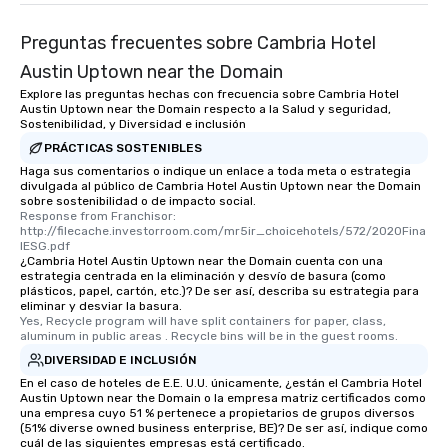
Preguntas frecuentes sobre Cambria Hotel
Austin Uptown near the Domain
Explore las preguntas hechas con frecuencia sobre Cambria Hotel
Austin Uptown near the Domain respecto a la Salud y seguridad,
Sostenibilidad, y Diversidad e inclusión
PRÁCTICAS SOSTENIBLES
Haga sus comentarios o indique un enlace a toda meta o estrategia
divulgada al público de Cambria Hotel Austin Uptown near the Domain
sobre sostenibilidad o de impacto social.
Response from Franchisor: 
http://filecache.investorroom.com/mr5ir_choicehotels/572/2020Fina
lESG.pdf
¿Cambria Hotel Austin Uptown near the Domain cuenta con una
estrategia centrada en la eliminación y desvío de basura (como
plásticos, papel, cartón, etc.)? De ser así, describa su estrategia para
eliminar y desviar la basura.
Yes, Recycle program will have split containers for paper, class, 
aluminum in public areas . Recycle bins will be in the guest rooms.
DIVERSIDAD E INCLUSIÓN
En el caso de hoteles de E.E. U.U. únicamente, ¿están el Cambria Hotel
Austin Uptown near the Domain o la empresa matriz certificados como
una empresa cuyo 51 % pertenece a propietarios de grupos diversos
(51% diverse owned business enterprise, BE)? De ser así, indique como
cuál de las siguientes empresas está certificado.