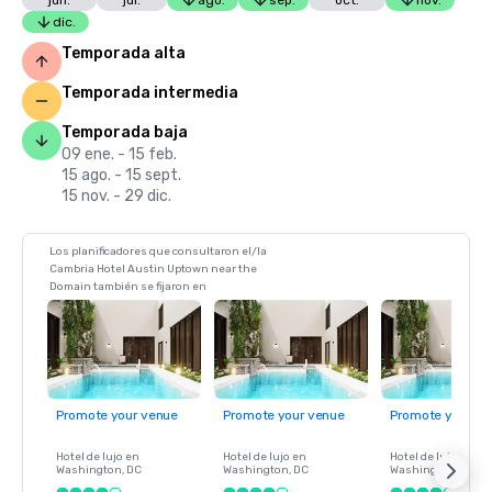
jun.
jul.
ago.
sep.
oct.
nov.
dic.
Temporada alta
Temporada intermedia
Temporada baja
09 ene. - 15 feb.
15 ago. - 15 sept.
15 nov. - 29 dic.
Los planificadores que consultaron el/la
Cambria Hotel Austin Uptown near the
Domain también se fijaron en
Promote your venue
Promote your venue
Promote your ve
Hotel de lujo en
Hotel de lujo en
Hotel de lujo en
Washington
, DC
Washington
, DC
Washington
, DC