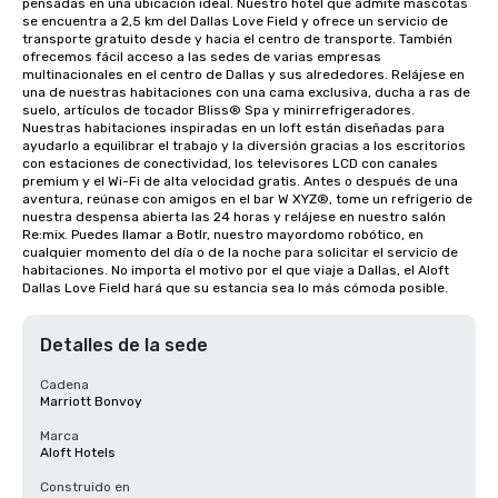
pensadas en una ubicación ideal. Nuestro hotel que admite mascotas 
se encuentra a 2,5 km del Dallas Love Field y ofrece un servicio de 
transporte gratuito desde y hacia el centro de transporte. También 
ofrecemos fácil acceso a las sedes de varias empresas 
multinacionales en el centro de Dallas y sus alrededores. Relájese en 
una de nuestras habitaciones con una cama exclusiva, ducha a ras de 
suelo, artículos de tocador Bliss® Spa y minirrefrigeradores. 
Nuestras habitaciones inspiradas en un loft están diseñadas para 
ayudarlo a equilibrar el trabajo y la diversión gracias a los escritorios 
con estaciones de conectividad, los televisores LCD con canales 
premium y el Wi-Fi de alta velocidad gratis. Antes o después de una 
aventura, reúnase con amigos en el bar W XYZ®, tome un refrigerio de 
nuestra despensa abierta las 24 horas y relájese en nuestro salón 
Re:mix. Puedes llamar a Botlr, nuestro mayordomo robótico, en 
cualquier momento del día o de la noche para solicitar el servicio de 
habitaciones. No importa el motivo por el que viaje a Dallas, el Aloft 
Dallas Love Field hará que su estancia sea lo más cómoda posible.
Detalles de la sede
Cadena
Marriott Bonvoy
Marca
Aloft Hotels
Construido en