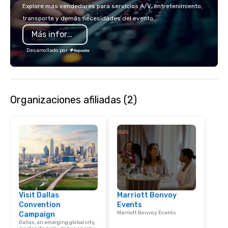
Spears, Bruno Mars, or
Explore más vendedores para servicios A/V, entretenimiento,
melody reimagined thr
transporte y demás necesidades del evento.
1940s lens, it creates 
Más información
moment. It invites the
lean in, sparking conv
Desarrollado por
connection. ► How We Elevate Your
Event: We don’t just p
background music; we 
curated atmosphere. W
Organizaciones afiliadas (2)
high-stakes corporate 
intimate boutique wedd
brand launch, our ens
styled and coached to
aesthetic excellence of
Bespoke Curation: From
pianists to full "Big B
orchestras. Versatile R
library of hundreds of
Visit Dallas
Marriott Bonvoy
rearranged with synco
Convention
Events
and soul. ► Visual Sophistication: Our
Marriott Bonvoy Events
Campaign
performers reflect the
Dallas, an emerging global city,
aesthetic—classic ele