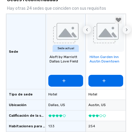
of the way to make pl
Hay otras 24 sedes que coinciden con sus requisitos
wedding day a breeze
options available for 
and every budget.
Sede actual
Sede
Aloft by Marriott
Hilton Garden Inn
Removed from
Dallas Love Field
Austin Downtown
favorites
Tipo de sede
Hotel
Hotel
Ubicación
Dallas
, US
Austin
, US
Calificación de la sede
Habitaciones para huéspedes
133
254