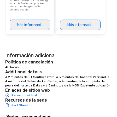
exudes its own unique energy,
which is fueled, empowered
modern edge. By choo
and supercharged by its
diverse people.
Nouveau Jazz, you aren
a band; you are securi
immersive experience.
Más información
Más información
in that "golden hour"
the music is sophistic
cocktails and conversa
infectious enough to 
engaged and energize
Información adicional
the night. ► Pop Nouveau has
decades of experience
Política de cancelación
weddings all over the 
48 horas
ready to provide you w
Additional details
soundtrack to enhanc
A 2 minutos de UT Southwestern, a 3 minutos del hospital Parkland, a 
4 minutos del Dallas Market Center, a 4 minutos de la autopista de 
of your special day! F
peaje del norte de Dallas y a 3 minutos de la I-35. Excelente ubicación
mood for your "I do" m
Enlaces de sitios web
creating a swinging vib
Recorrido virtual
hour, to providing som
Recursos de la sede
for dinner which lead r
Fact Sheet
unforgettable all night
Pop Nouveau will be th
Sedes recomendadas