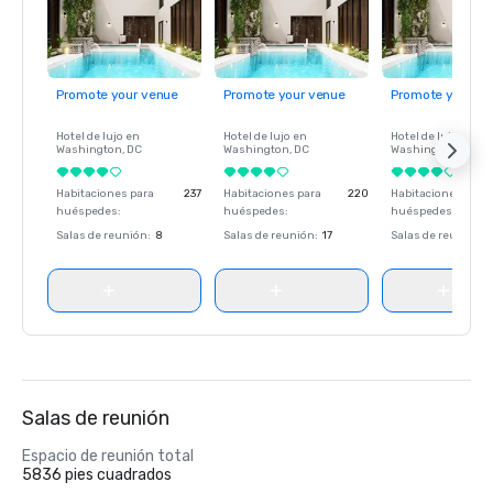
Promote your venue
Promote your venue
Promote your ve
Hotel de lujo en
Hotel de lujo en
Hotel de lujo en
Washington
, DC
Washington
, DC
Washington
, DC
Habitaciones para
237
Habitaciones para
220
Habitaciones para
huéspedes
:
huéspedes
:
huéspedes
:
Salas de reunión
:
8
Salas de reunión
:
17
Salas de reunión
:
Salas de reunión
Espacio de reunión total
5836 pies cuadrados