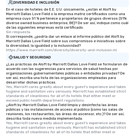
DIVERSIDAD E INCLUSIÓN
En el caso de hoteles de E.E. U.U. únicamente, ¿están el Aloft by
Marriott Dallas Love Field o la empresa matriz certificados como una
empresa cuyo 51 % pertenece a propietarios de grupos diversos (51%
diverse owned business enterprise, BE)? De ser así, indique como cuál
de las siguientes empresas está certificado.
Sin respuesta.
Si corresponde, ¿podría dar un enlace al informe público del Aloft by
Marriott Dallas Love Field sobre sus compromisos e iniciativas sobre
la diversidad, la igualdad y la inclusividad?
https://www.marriott.com/diversity/diversity-and-inclusion.mi
SALUD Y SEGURIDAD
¿Las prácticas de Aloft by Marriott Dallas Love Field se formularon de
acuerdo con las sugerencias para servicios de salud hechas por
organizaciones gubernamentales públicas o entidades privadas? De
ser así, escriba una lista de las organizaciones empleadas para
desarrollar dichas prácticas.
Yes, Marriott cares greatly about every guest's experience and takes 
hygiene and sanitation very seriously. Marriott has established strict 
standards of cleanliness for all of its hotels that either meet or 
exceed public health department regulations. 
¿Aloft by Marriott Dallas Love Field limpia y desinfecta las áreas
públicas y las instalaciones de acceso al público (como las salas de
reuniones, los restaurantes, las áreas de ascensor, etc.)? De ser así,
describa toda nueva medida implementada.
Yes, Marriott cares greatly about every guest's experience and takes 
hygiene and sanitation very seriously. Marriott has established strict 
standards of cleanliness for all of its hotels that either meet or 