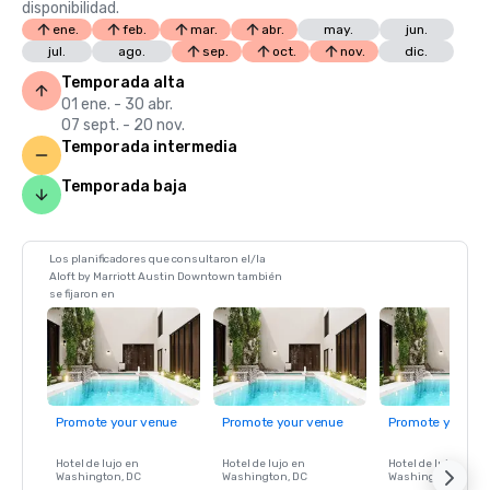
disponibilidad.
ene.
feb.
mar.
abr.
may.
jun.
jul.
ago.
sep.
oct.
nov.
dic.
Temporada alta
01 ene. - 30 abr.
07 sept. - 20 nov.
Temporada intermedia
Temporada baja
Los planificadores que consultaron el/la
Aloft by Marriott Austin Downtown también
se fijaron en
Promote your venue
Promote your venue
Promote your ve
Hotel de lujo en
Hotel de lujo en
Hotel de lujo en
Washington
, DC
Washington
, DC
Washington
, DC