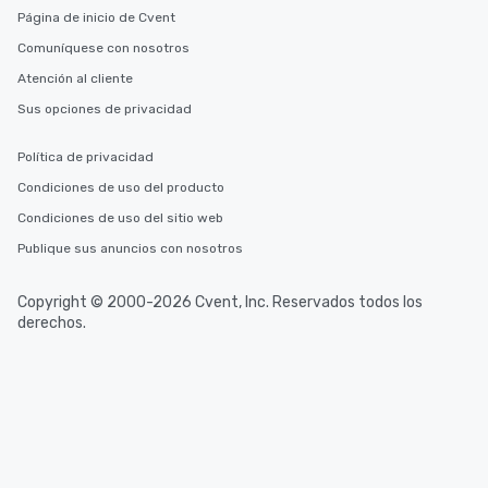
after work, we can coordinate with
Página de inicio de Cvent
you to provide options that fit your
Comuníquese con nosotros
needs. Go for as Long or as Short as
Atención al cliente
You Like Along with flexible
scheduling, Lip Smacking Foodie
Sus opciones de privacidad
Tours also provides a range of tour
durations. Our shortest tour is about
Política de privacidad
2.5 hours; our longest is about 5
Condiciones de uso del producto
hours, with optional add-ons and
Condiciones de uso del sitio web
incentives.
Publique sus anuncios con nosotros
Copyright © 2000-2026 Cvent, Inc. Reservados todos los
derechos.