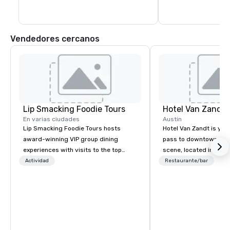
Vendedores cercanos
Lip Smacking Foodie Tours
Hotel Van Zandt
En varias ciudades
Austin
Lip Smacking Foodie Tours hosts
Hotel Van Zandt is you
award-winning VIP group dining
pass to downtown Aus
experiences with visits to the top
scene, located in the h
restaurants throughout the United
Rainey Street District. 
Actividad
Restaurante/bar
States. Choose either a daytime
rough-around-the-edg
activity or evening dine-around where
sophistication, from 
groups are escorted immediately to
accommodations to ou
the best tables in the house at the
rooftop pool. Elevate 
most-sought-after restaurants to
experience and catch v
enjoy a parade of signature dishes
Van Zandt.