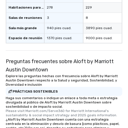
group members never have to worry
Habitaciones para huéspedes
278
229
about waiting in line to get into a top
restaurant or being shown to a less
Salas de reuniones
3
8
than desirable table. On our tours,
everyone is treated like a VIP with
Sala más grande
940 pies cuad.
3890 pies cuad.
immediate seating upon arrival.
Espacio de reunión
1370 pies cuad.
9000 pies cuad.
What’s more, your group may receive
a special warm welcome personally
from the restaurant chef. Menus can
be printed featuring your logo, too,
Preguntas frecuentes sobre Aloft by Marriott
which can be an added bonus for all
Austin Downtown
those Instagram moments you share.
For added ease, we can even arrange
Explore las preguntas hechas con frecuencia sobre Aloft by Marriott
Austin Downtown respecto a la Salud y seguridad, Sostenibilidad, y
transportation pick-up and drop-off,
Diversidad e inclusión
as well as an event photographer. And
PRÁCTICAS SOSTENIBLES
for groups that desire an extra luxe
Haga sus comentarios o indique un enlace a toda meta o estrategia
experience, we can also arrange for
divulgada al público de Aloft by Marriott Austin Downtown sobre
an evening helicopter ride over the
sostenibilidad o de impacto social.
Please visit Marriott.com/Serve360 for Marriott International's 
glittering lights of The Strip. A
sustainability & social impact strategy and 2025 goals information.
Memorable Experience for All Lip
¿Aloft by Marriott Austin Downtown cuenta con una estrategia
Smacking Foodie Tours offers a way
centrada en la eliminación y desvío de basura (como plásticos, papel,