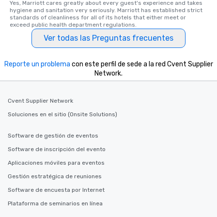
Yes, Marriott cares greatly about every guest's experience and takes 
fascinating stories. Several other
hygiene and sanitation very seriously. Marriott has established strict 
standards of cleanliness for all of its hotels that either meet or 
interactive experiences are included
exceed public health department regulations. 
along the way exclusively to our tours,
Ver todas las Preguntas frecuentes
ensuring there is never a dull moment.
Different Types of Cuisine Our
experiences offer the ability to enjoy
Reporte un problema
con este perfil de sede a la red Cvent Supplier
several renowned restaurants in one
Network.
convenient outing, including ones you
and your guests might not have
Cvent Supplier Network
discovered otherwise on your own or
at a typical corporate dinner. We offer
Soluciones en el sitio (Onsite Solutions)
a way to try some of the finest spots
in the city and dive into various
Software de gestión de eventos
cuisines and dishes. All the pre-
Software de inscripción del evento
selected dishes are curated to our
high standards to ensure they will
Aplicaciones móviles para eventos
delight any palate. Tours Available
Gestión estratégica de reuniones
from Day to Night With any corporate
Software de encuesta por Internet
group experience, booking flexibility is
key. Whether you desire a tour during
Plataforma de seminarios en línea
business hours or early evening right