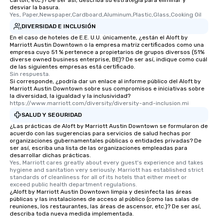
cartón, etc.)? De ser así, describa su estrategia para eliminar y
to gather and dine that few have
desviar la basura.
experienced, and all are sure to
Yes, Paper,Newspaper,Cardboard,Aluminum,Plastic,Glass,Cooking Oil
remember. Our one-of-a-kind tours
DIVERSIDAD E INCLUSIÓN
are special, from the first stop to the
En el caso de hoteles de E.E. U.U. únicamente, ¿están el Aloft by
last. It’s an experience that attendees
Marriott Austin Downtown o la empresa matriz certificados como una
empresa cuyo 51 % pertenece a propietarios de grupos diversos (51%
will reminisce about long after they
diverse owned business enterprise, BE)? De ser así, indique como cuál
leave. Location, Location, Location
de las siguientes empresas está certificado.
Sin respuesta.
One of the best reasons to book is the
Si corresponde, ¿podría dar un enlace al informe público del Aloft by
convenient and efficient way the
Marriott Austin Downtown sobre sus compromisos e iniciativas sobre
experience is designed. All
la diversidad, la igualdad y la inclusividad?
https://www.marriott.com/diversity/diversity-and-inclusion.mi
restaurants are within an easy
SALUD Y SEGURIDAD
walking distance of each other. The
short stroll allows your group
¿Las prácticas de Aloft by Marriott Austin Downtown se formularon de
acuerdo con las sugerencias para servicios de salud hechas por
members a chance to engage in prime
organizaciones gubernamentales públicas o entidades privadas? De
networking opportunities before
ser así, escriba una lista de las organizaciones empleadas para
desarrollar dichas prácticas.
heading to the next place on your tour
Yes, Marriott cares greatly about every guest's experience and takes 
itinerary. You Get a Dinner and a Show
hygiene and sanitation very seriously. Marriott has established strict 
Our tours offer an exquisite feast plus
standards of cleanliness for all of its hotels that either meet or 
exceed public health department regulations. 
entertainment. All tours include a
¿Aloft by Marriott Austin Downtown limpia y desinfecta las áreas
knowledgeable, professional guide
públicas y las instalaciones de acceso al público (como las salas de
reuniones, los restaurantes, las áreas de ascensor, etc.)? De ser así,
who leads the group on a walking tour,
describa toda nueva medida implementada.
offering engaging tidbits and