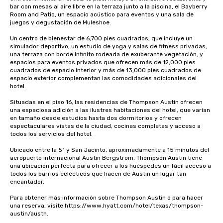
bar con mesas al aire libre en la terraza junto a la piscina, el Bayberry 
Room and Patio, un espacio acústico para eventos y una sala de 
juegos y degustación de Muleshoe.

Un centro de bienestar de 6,700 pies cuadrados, que incluye un 
simulador deportivo, un estudio de yoga y salas de fitness privadas; 
una terraza con borde infinito rodeada de exuberante vegetación; y 
espacios para eventos privados que ofrecen más de 12,000 pies 
cuadrados de espacio interior y más de 13,000 pies cuadrados de 
espacio exterior complementan las comodidades adicionales del 
hotel.

Situadas en el piso 16, las residencias de Thompson Austin ofrecen 
una espaciosa adición a las ilustres habitaciones del hotel, que varían 
en tamaño desde estudios hasta dos dormitorios y ofrecen 
espectaculares vistas de la ciudad, cocinas completas y acceso a 
todos los servicios del hotel. 

Ubicado entre la 5ª y San Jacinto, aproximadamente a 15 minutos del 
aeropuerto internacional Austin Bergstrom, Thompson Austin tiene 
una ubicación perfecta para ofrecer a los huéspedes un fácil acceso a 
todos los barrios eclécticos que hacen de Austin un lugar tan 
encantador.

Para obtener más información sobre Thompson Austin o para hacer 
una reserva, visite https://www.hyatt.com/hotel/texas/thompson-
austin/austh.