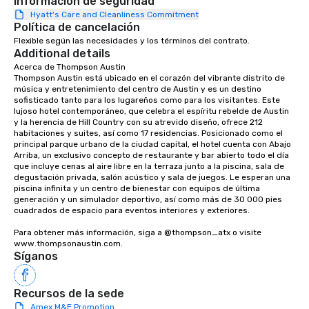
Información de seguridad
Hyatt's Care and Cleanliness Commitment
Política de cancelación
Flexible según las necesidades y los términos del contrato.
Additional details
Acerca de Thompson Austin

Thompson Austin está ubicado en el corazón del vibrante distrito de 
música y entretenimiento del centro de Austin y es un destino 
sofisticado tanto para los lugareños como para los visitantes. Este 
lujoso hotel contemporáneo, que celebra el espíritu rebelde de Austin 
y la herencia de Hill Country con su atrevido diseño, ofrece 212 
habitaciones y suites, así como 17 residencias. Posicionado como el 
principal parque urbano de la ciudad capital, el hotel cuenta con Abajo 
Arriba, un exclusivo concepto de restaurante y bar abierto todo el día 
que incluye cenas al aire libre en la terraza junto a la piscina, sala de 
degustación privada, salón acústico y sala de juegos. Le esperan una 
piscina infinita y un centro de bienestar con equipos de última 
generación y un simulador deportivo, así como más de 30 000 pies 
cuadrados de espacio para eventos interiores y exteriores. 

Para obtener más información, siga a @thompson_atx o visite 
www.thompsonaustin.com.
Síganos
Recursos de la sede
Amex M&E Promotion