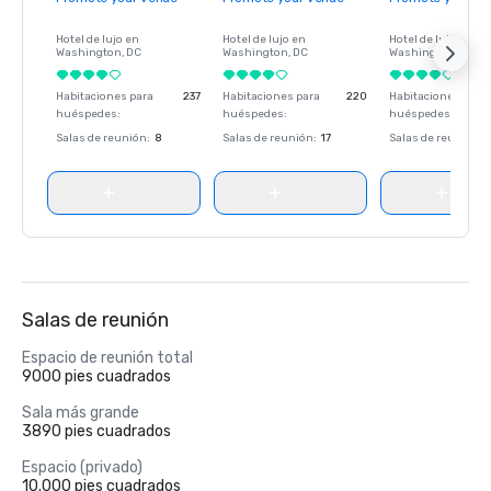
Hotel de lujo en
Hotel de lujo en
Hotel de lujo en
Washington
, DC
Washington
, DC
Washington
, DC
Habitaciones para
237
Habitaciones para
220
Habitaciones para
huéspedes
:
huéspedes
:
huéspedes
:
Salas de reunión
:
8
Salas de reunión
:
17
Salas de reunión
:
Salas de reunión
Espacio de reunión total
9000 pies cuadrados
Sala más grande
3890 pies cuadrados
Espacio (privado)
10.000 pies cuadrados