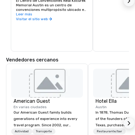
El Centro de Convenciones Neal Kocurek 
Memorial Austin es un centro de 
convenciones multipropósito ubicado en 
Austin, Texas.
Leer más
Visitar el sitio web
Vendedores cercanos
American Guest
Hotel Ella
En varias ciudades
Austin
Our American Guest family builds
In 1878, Thomas Dudle
generations of experience into every
of the founders of the 
travel program. Since 2002, our
Texas, purchased the 
mission has been to capture the
Hotel Ella now sits. Wo
Actividad
Transporte
Restaurante/bar