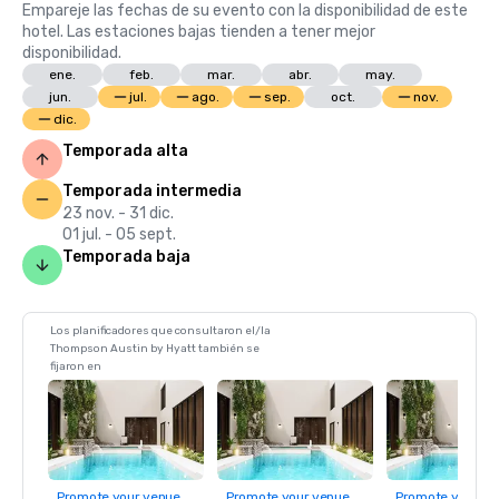
Empareje las fechas de su evento con la disponibilidad de este
hotel. Las estaciones bajas tienden a tener mejor
disponibilidad.
ene.
feb.
mar.
abr.
may.
jun.
jul.
ago.
sep.
oct.
nov.
dic.
Temporada alta
Temporada intermedia
23 nov. - 31 dic.
01 jul. - 05 sept.
Temporada baja
Los planificadores que consultaron el/la
Thompson Austin by Hyatt también se
fijaron en
Promote your venue
Promote your venue
Promote your ve