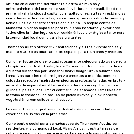
situado en el corazón del vibrante distrito de música y 
entretenimiento del centro de Austin, y brinda una hospitalidad de 
primer nivel a la ciudad capital con habitaciones, suites y residencias 
cuidadosamente diseñadas; varios conceptos distintos de comida y 
bebida; una exuberante terraza con piscina; un amplio centro de 
bienestar; y varios espacios para reuniones interiores y exteriores, 
todos ellos brindan lugares de reunión únicos y enérgicos tanto para 
la comunidad local como para los visitantes.

Thompson Austin ofrece 212 habitaciones y suites, 17 residencias y 
más de 6,000 pies cuadrados de espacio para reuniones y eventos. 

Con un enfoque de diseño cuidadosamente seleccionado que celebra 
el espíritu rebelde de Austin, los sofisticados interiores monolíticos 
del hotel diseñados por Simeone Deary Design Group cuentan con 
llamativas paredes de hormigón y elementos a medida, como una 
cuidada recepción inspirada en piedras preciosas talladas en bruto y 
un acabado especial en el techo de madera shou sugi ban, ambos 
guiños al paisaje local. Por el contrario, los acabados llamativos de 
metales mezclados, los toques de pieles suaves y la exuberante 
vegetación crean calidez en el espacio. 

Los amantes de la gastronomía disfrutarán de una variedad de 
experiencias únicas en la propiedad. 

Como centro social para los huéspedes de Thompson Austin, los 
residentes y la comunidad local, Abajo Arriba, nuestra terraza de 
entretenimiento en el cuarto piso, incluye un exclusivo restaurante y 