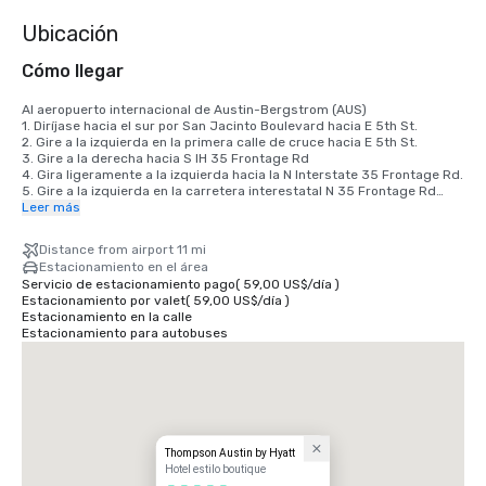
Ubicación
Cómo llegar
Al aeropuerto internacional de Austin-Bergstrom (AUS)

1. Diríjase hacia el sur por San Jacinto Boulevard hacia E 5th St.

2. Gire a la izquierda en la primera calle de cruce hacia E 5th St.

3. Gire a la derecha hacia S IH 35 Frontage Rd

4. Gira ligeramente a la izquierda hacia la N Interstate 35 Frontage Rd.

5. Gire a la izquierda en la carretera interestatal N 35 Frontage Rd

6. Gire a la derecha después de Wendy's (a la derecha)

Leer más
7. Use los 2 carriles de la derecha para tomar la rampa hacia la US-183 
N

Distance from airport 11 mi
8. Incorpórese a la US-183 S/Ed Bluestein Blvd

Estacionamiento en el área
9. Tome la rampa de la izquierda hacia Bastrop Hwy

Servicio de estacionamiento pago
(
59,00 US$
/
día
)
10. Manténgase a la izquierda para continuar hacia la TX-71 E

Estacionamiento por valet
(
59,00 US$
/
día
)
11. Manténgase a la izquierda en la bifurcación e incorpórese a la TX-71 
Estacionamiento en la calle
E

Estacionamiento para autobuses
12. Tome la salida a Spirit of Texas Dr.

Siga las indicaciones hacia el aeropuerto internacional de Austin-
Bergstrom

3600 Presidential Boulevard, Austin, TX 78719
Thompson Austin by Hyatt
Hotel estilo boutique