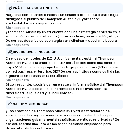
e inclusión
PRÁCTICAS SOSTENIBLES
Haga sus comentarios o indique un enlace a toda meta o estrategia
divulgada al público de Thompson Austin by Hyatt sobre
sostenibilidad o de impacto social.
Sin respuesta.
¿Thompson Austin by Hyatt cuenta con una estrategia centrada en la
eliminación y desvío de basura (como plásticos, papel, cartón, etc.)?
De ser así, describa su estrategia para eliminar y desviar la basura.
Sin respuesta.
DIVERSIDAD E INCLUSIÓN
En el caso de hoteles de E.E. U.U. únicamente, ¿están el Thompson
Austin by Hyatt o la empresa matriz certificados como una empresa
cuyo 51 % pertenece a propietarios de grupos diversos (51% diverse
owned business enterprise, BE)? De ser así, indique como cuál de las
siguientes empresas está certificado.
Sin respuesta.
Si corresponde, ¿podría dar un enlace al informe público del Thompson
Austin by Hyatt sobre sus compromisos e iniciativas sobre la
diversidad, la igualdad y la inclusividad?
Sin respuesta.
SALUD Y SEGURIDAD
¿Las prácticas de Thompson Austin by Hyatt se formularon de
acuerdo con las sugerencias para servicios de salud hechas por
organizaciones gubernamentales públicas o entidades privadas? De
ser así, escriba una lista de las organizaciones empleadas para
desarrollar dichas prácticas.