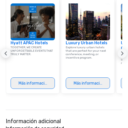
Hyatt APAC Hotels
Luxury Urban Hotels
Uni
TOGETHER, WE CREATE
Explore luxury urban hotels
Ca
UNFORGETTABLE EVENTS THAT
that are perfect for your next
Find 
TRULY MATTER.
conference, meeting, or
resor
incentive program.
ince
retre
Más información
Más información
Información adicional