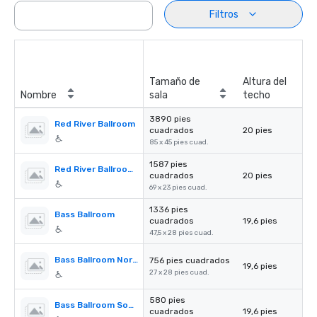
Filtros
Tamaño de
Altura del
Nombre
sala
techo
3890 pies
Red River Ballroom
cuadrados
20 pies
85 x 45 pies cuad.
1587 pies
Red River Ballroom Prefunction
cuadrados
20 pies
69 x 23 pies cuad.
1336 pies
Bass Ballroom
cuadrados
19,6 pies
47,5 x 28 pies cuad.
Bass Ballroom North
756 pies cuadrados
19,6 pies
27 x 28 pies cuad.
580 pies
Bass Ballroom South
cuadrados
19,6 pies