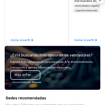
merchandise and muc
booth giveaways and 
Amenidades/regalos
to executive gifting, d
Logística/decorado
banners, signage, fulfi
logistics, shipping, al
commerce solutions we 
While there are many 
companies to choose f
Visitar el perfil
Visitar el perfil
years of industry exp
commitment to except
service set us apart. W
¿Está buscando más opciones de vendedores?
smart, reliable soluti
make the end-user ex
Explore más vendedores para servicios A/V, entretenimiento,
seamless from start to fini
transporte y demás necesidades del evento.
also a certified WOSB.
Más información
Desarrollado por
Sedes recomendadas