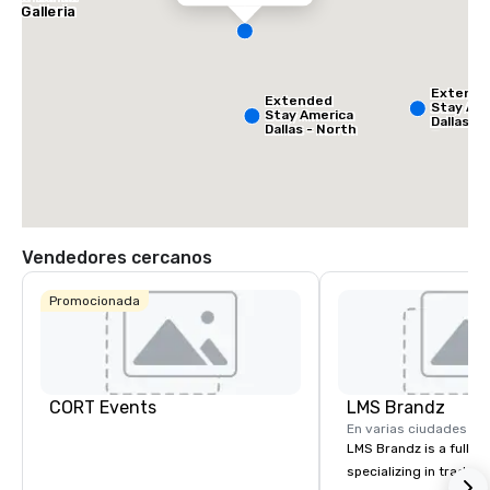
he Galleria
Extend
Extended
Stay Ame
Stay America
Dallas -
Dallas - North
Greenvil
- Park Central
Avenue
Vendedores cercanos
Promocionada
La Quinta Inn
& Suites by
Wyndham
Dallas North
Central
CORT Events
LMS Brandz
En varias ciudades
LMS Brandz is a full-s
specializing in trade 