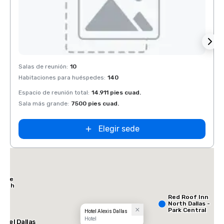
Removed from favorites
Rem
Salas de reunión
:
10
Salas 
Habitaciones para huéspedes
:
140
Habit
Espacio de reunión total
:
14.911 pies cuad.
Espaci
Sala más grande
:
7500 pies cuad.
Sala 
Elegir sede
Place
North
Red Roof Inn
North Dallas -
Park Central
Hotel Alexis Dallas
Hotel
otel Dallas