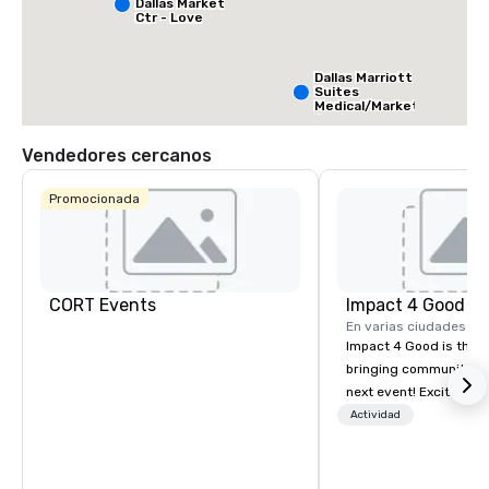
Dallas Market
Ctr - Love
Field
Dallas Marriott
Suites
Medical/Market
Center
Vendedores cercanos
Promocionada
CORT Events
Impact 4 Good
En varias ciudades
Impact 4 Good is the o
bringing community se
next event! Exciting a
team building activitie
Actividad
of what we offer. Let u
best cause/beneficiary
manage the donation l