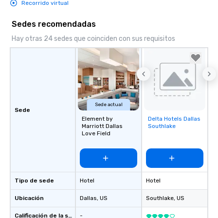
Recorrido virtual
Sedes recomendadas
Hay otras 24 sedes que coinciden con sus requisitos
Sede actual
Sede
Element by
Delta Hotels Dallas
Removed from
Marriott Dallas
Southlake
favorites
Love Field
Tipo de sede
Hotel
Hotel
Ubicación
Dallas
, US
Southlake
, US
Calificación de la sede
-