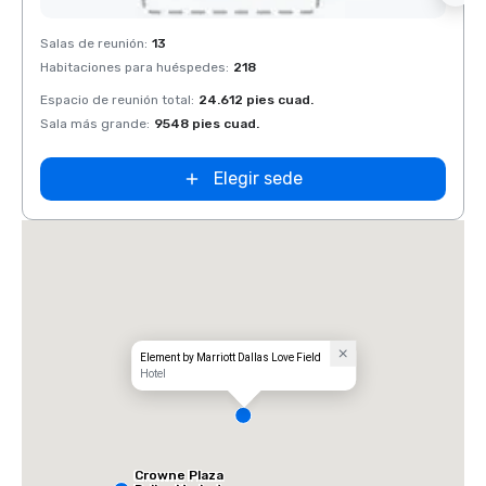
Removed from favorites
Rem
Salas de reunión
:
13
Salas 
Habitaciones para huéspedes
:
218
Habit
Espacio de reunión total
:
24.612 pies cuad.
Espaci
Sala más grande
:
9548 pies cuad.
Sala 
Elegir sede
Element by Marriott Dallas Love Field
Hotel
Crowne Plaza