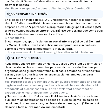
cartón, etc.)? De ser así, describa su estrategia para eliminar y
desviar la basura.
Yes, Paper,Newspaper,Cardboard,Aluminum,Glass,Cooking Oil
DIVERSIDAD E INCLUSIÓN
En el caso de hoteles de E.E. U.U. únicamente, ¿están el Element by
Marriott Dallas Love Field o la empresa matriz certificados como una
empresa cuyo 51 % pertenece a propietarios de grupos diversos (51%
diverse owned business enterprise, BE)? De ser así, indique como cuál
de las siguientes empresas está certificado.
Sin respuesta.
Si corresponde, ¿podría dar un enlace al informe público del Element
by Marriott Dallas Love Field sobre sus compromisos e iniciativas
sobre la diversidad, la igualdad y la inclusividad?
https://www.marriott.com/diversity/diversity-and-inclusion.mi
SALUD Y SEGURIDAD
¿Las prácticas de Element by Marriott Dallas Love Field se formularon
de acuerdo con las sugerencias para servicios de salud hechas por
organizaciones gubernamentales públicas o entidades privadas? De
ser así, escriba una lista de las organizaciones empleadas para
desarrollar dichas prácticas.
Yes, Marriott cares greatly about every guest's experience and takes 
hygiene and sanitation very seriously. Marriott has established strict 
standards of cleanliness for all of its hotels that either meet or 
exceed public health department regulations. 
¿Element by Marriott Dallas Love Field limpia y desinfecta las áreas
públicas y las instalaciones de acceso al público (como las salas de
reuniones, los restaurantes, las áreas de ascensor, etc.)? De ser así,
describa toda nueva medida implementada.