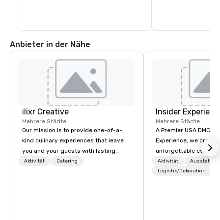
Anbieter in der Nähe
ilixr Creative
Insider Experienc
Mehrere Städte
Mehrere Städte
Our mission is to provide one-of-a-
A Premier USA DMC Partner At 
kind culinary experiences that leave
Experience, we create
you and your guests with lasting
unforgettable events w
memories and satiated palates. Every
access to premium ve
Aktivität
Catering
Aktivität
Ausstattun
detail is meticulously thought out, and
class entertainment, a
Logistik/Dekoration
our commitment to hospitality, with
experiences. With over
over 40 years of experience working
expertise, we handle e
in some of the world's most
behind the scenes, en
acclaimed restaurants, brings a level
flawless, five-star exp