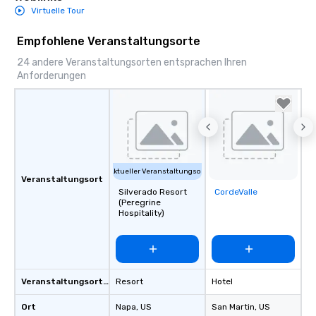
Virtuelle Tour
Empfohlene Veranstaltungsorte
24 andere Veranstaltungsorten entsprachen Ihren
Anforderungen
Aktueller Veranstaltungsort
Veranstaltungsort
Silverado Resort
CordeValle
Removed from
(Peregrine
favorites
Hospitality)
Veranstaltungsortstyp
Resort
Hotel
Ort
Napa
, US
San Martin
, US