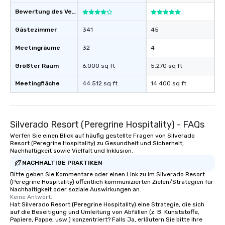
Bewertung des Veranstaltungsortes
Gästezimmer
341
45
Meetingräume
32
4
Größter Raum
6.000 sq ft
5.270 sq ft
Meetingfläche
44.512 sq ft
14.400 sq ft
Silverado Resort (Peregrine Hospitality) - FAQs
Werfen Sie einen Blick auf häufig gestellte Fragen von Silverado
Resort (Peregrine Hospitality) zu Gesundheit und Sicherheit,
Nachhaltigkeit sowie Vielfalt und Inklusion.
NACHHALTIGE PRAKTIKEN
Bitte geben Sie Kommentare oder einen Link zu im Silverado Resort
(Peregrine Hospitality) öffentlich kommunizierten Zielen/Strategien für
Nachhaltigkeit oder soziale Auswirkungen an.
Keine Antwort.
Hat Silverado Resort (Peregrine Hospitality) eine Strategie, die sich
auf die Beseitigung und Umleitung von Abfällen (z. B. Kunststoffe,
Papiere, Pappe, usw.) konzentriert? Falls Ja, erläutern Sie bitte Ihre