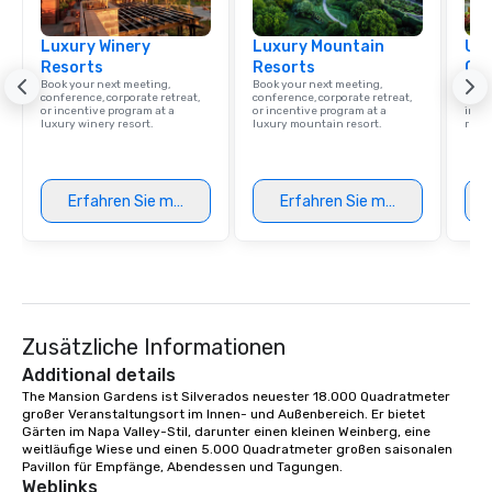
Luxury Winery
Luxury Mountain
Uni
Resorts
Resorts
Ca
Book your next meeting,
Book your next meeting,
Find 
conference, corporate retreat,
conference, corporate retreat,
resor
or incentive program at a
or incentive program at a
ince
luxury winery resort.
luxury mountain resort.
retre
Erfahren Sie mehr
Erfahren Sie mehr
Zusätzliche Informationen
Additional details
The Mansion Gardens ist Silverados neuester 18.000 Quadratmeter 
großer Veranstaltungsort im Innen- und Außenbereich. Er bietet 
Gärten im Napa Valley-Stil, darunter einen kleinen Weinberg, eine 
weitläufige Wiese und einen 5.000 Quadratmeter großen saisonalen 
Pavillon für Empfänge, Abendessen und Tagungen.
Weblinks