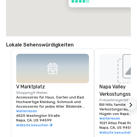
4 von 5
Lokale Sehenswürdigkeiten
V Marktplatz
Napa Valley
Shopping
9 Meilen
Verkostungssc
Accessoires für Haus, Garten und Bad. 
Freizeitmöglichkeite
Hochwertige Kleidung, Schmuck und 
Bill Hills familiengefü
Accessoires für jedes Alter. Bildende 
Verkostungsraum in d
Kunst, Gourmetgerichte, Pralinen, Wein 
Weiterlesen
Hügeln von Napa.

und Weinproben. Romantische 
6525 Washington Straße
Besuchen Sie uns und
Weiterlesen
Geschenke und Sammlerstücke aus dem 
Napa, CA, US 94599
Prime Solum, Express
1021 Atlas Peak Rot
Napa Valley und der ganzen Welt, die eine 
Website besuchen
Weine.
Napa, CA, US 94559
köstliche Auswahl an Wine Country-
Website besuchen
Restaurants ergänzen.