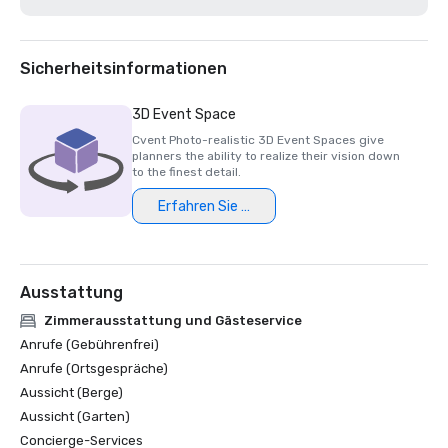
Die 200 besten Resort-Golfplätze der Golfwoche 2021

Bestes Hotel/Resort 2020 - Napa Valley Life Magazine

Travelers' Choice Award 2020 - Tripadvisor

Bestes Day Spa 2020 - Napa Valley Life Magazine 

Sicherheitsinformationen
USPTA NorCal Pro des Jahres 2020 - Katie Dellich

TripAdvisor-Zertifikat für Exzellenz 2018 und 2019

3D Event Space
Leserpreis 2018 und 2019 - Condé Nast Traveler

Cvent Photo-realistic 3D Event Spaces give
Platinum Choice Award 2016 und 2017 — Smart Meetings

planners the ability to realize their vision down
Best of Resorts 2017 — Treffen heute 

to the finest detail.
Erfahren Sie mehr
Ausstattung
Zimmerausstattung und Gästeservice
Anrufe (Gebührenfrei)
Anrufe (Ortsgespräche)
Aussicht (Berge)
Aussicht (Garten)
Concierge-Services