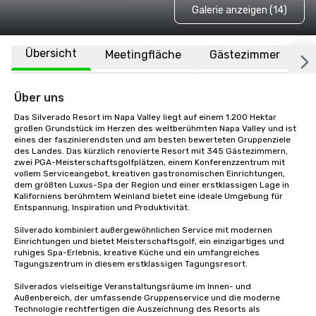
Galerie anzeigen (14)
Übersicht
Meetingfläche
Gästezimmer
O
Über uns
Das Silverado Resort im Napa Valley liegt auf einem 1.200 Hektar 
großen Grundstück im Herzen des weltberühmten Napa Valley und ist 
eines der faszinierendsten und am besten bewerteten Gruppenziele 
des Landes. Das kürzlich renovierte Resort mit 345 Gästezimmern, 
zwei PGA-Meisterschaftsgolfplätzen, einem Konferenzzentrum mit 
vollem Serviceangebot, kreativen gastronomischen Einrichtungen, 
dem größten Luxus-Spa der Region und einer erstklassigen Lage in 
Kaliforniens berühmtem Weinland bietet eine ideale Umgebung für 
Entspannung, Inspiration und Produktivität.

Silverado kombiniert außergewöhnlichen Service mit modernen 
Einrichtungen und bietet Meisterschaftsgolf, ein einzigartiges und 
ruhiges Spa-Erlebnis, kreative Küche und ein umfangreiches 
Tagungszentrum in diesem erstklassigen Tagungsresort. 

Silverados vielseitige Veranstaltungsräume im Innen- und 
Außenbereich, der umfassende Gruppenservice und die moderne 
Technologie rechtfertigen die Auszeichnung des Resorts als 