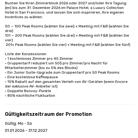
Buchen Sie Ihren Zimmerblock 2026 oder 2027 und/oder Ihre Tagung 
(en) bis zum 31. Dezember 2026 im Palace Hotel, a Luxury Collection 
Hotel in San Francisco, und lassen Sie sich inspirieren, Ihre eigenen 
Incentives zu wählen:

50 — 100 Peak Rooms (wählen Sie zwei) + Meeting mit F&B (wählen Sie 
drei)

101 — 200 Peak Rooms (wählen Sie drei) + Meeting mit F&B (wählen Sie 
vier)

 201+ Peak Rooms (wählen Sie vier) + Meeting mit F&B (wählen Sie fünf) 

Liste der Konzessionen:

· 1 kostenloses Zimmer pro 40 Zimmer

· Gruppentarif reduziert um 50$ pro Zimmer/pro Nacht für 
Mitarbeiterzimmer (bis zu 5% des Blocks)

· Ein Junior Suite-Upgrade zum Gruppentarif pro 50 Peak Rooms

· Eine kostenlose Kaffeepause

· 15% Rabatt auf den gesamten Verleih von AV-Geräten (wenn Encore 
der exklusive AV-Anbieter ist)

· Doppelte Bonvoy-Punkte

· 80% nächtliche Fluktuation
Gültigkeitszeitraum der Promotion
Gültig: Mo - So
01.01.2026 - 31.12.2027