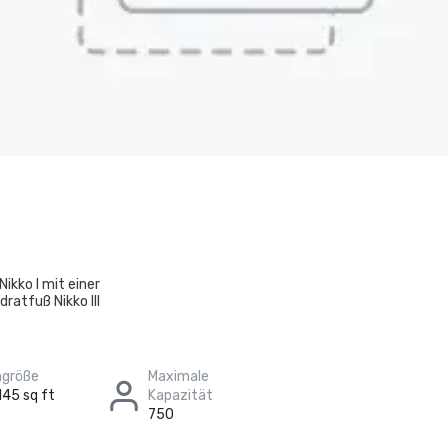
Nikko I mit einer
ratfuß Nikko III
größe
Maximale
145 sq ft
Kapazität
750