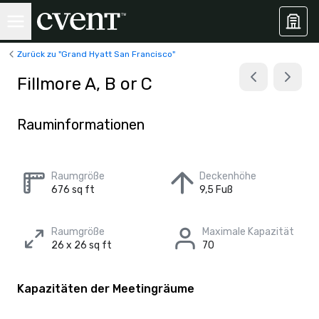
Zurück zu "Grand Hyatt San Francisco"
Fillmore A, B or C
Rauminformationen
Raumgröße
Deckenhöhe
676 sq ft
9,5 Fuß
Raumgröße
Maximale Kapazität
26 x 26 sq ft
70
Kapazitäten der Meetingräume