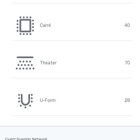
Carré
40
Theater
70
U-Form
28
Cvent Supplier Network