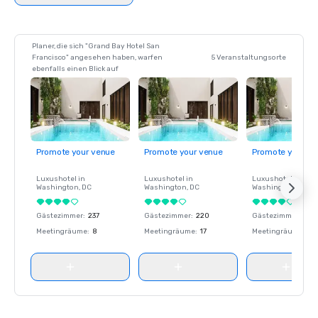
Planer, die sich "Grand Bay Hotel San
Francisco" angesehen haben, warfen
5 Veranstaltungsorte
ebenfalls einen Blick auf
Promote your venue
Promote your venue
Promote your ve
Luxushotel in
Luxushotel in
Luxushotel in
Washington
, DC
Washington
, DC
Washington
, DC
Gästezimmer
:
237
Gästezimmer
:
220
Gästezimmer
:
237
Meetingräume
:
8
Meetingräume
:
17
Meetingräume
:
8