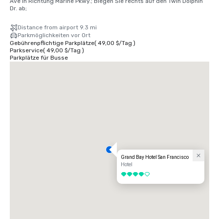
Ave in Richtung Marine Pkwy.; Biegen Sie rechts auf den Twin Dolphin 
Dr. ab;
Distance from airport 9.3 mi
Parkmöglichkeiten vor Ort
Gebührenpflichtige Parkplätze
(
49,00 $
/
Tag
)
Parkservice
(
49,00 $
/
Tag
)
Parkplätze für Busse
Grand Bay Hotel San Francisco
Hotel
4 von 5