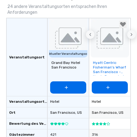
24 andere Veranstaltungsorten entsprachen Ihren
Anforderungen
Aktueller Veranstaltungsort
Veranstaltungsort
Grand Bay Hotel
Hyatt Centric
Removed from
San Francisco
Fisherman's Wharf
favorites
San Francisco -
Newly Renovated
Veranstaltungsortstyp
Hotel
Hotel
Ort
San Francisco
, US
San Francisco
, US
Bewertung des Veranstaltungsortes
Gästezimmer
421
316