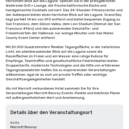
herrlichem Blick auf die Lagune. Speisen Sie in der preisgekrönten 
Waterside Grill + Lounge, die frische kalifornische Küche und 
handgemachte Cocktails serviert. Das 24-Stunden-Fitnesscenter und 
der Außenpool bieten einen herrlichen Blick auf die Lagune. Grand Bay 
liegt perfekt 14 km von SFO entfernt und bietet bequemen Zugang zu 
San Francisco, dem Silicon Valley, dem Levi Stadium (Heimat der San 
Francisco 49ers) und den pulsierenden Geschäfts- und 
Freizeitvierteln der Halbinsel, nur wenige Minuten vom San Mateo 
County Event Center entfernt. 

Mit 20.000 Quadratmetern flexibler Tagungsfläche, in der natürliches 
Licht, ein atemberaubender Blick auf die Lagune sowie die 
Rasenflächen im Freien und am Wasser eine ruhige Kulisse für 
Empfänge, Teamtreffen und gesellschaftliche Feierlichkeiten bieten. 
Gruppentarife, modernste Technologien und die Hilfe von erfahrenen 
Tagungsspezialisten heißen Sie zu inspirierenden Veranstaltungen 
willkommen, egal ob es sich um private Treffen oder wichtige 
Geschäftsangelegenheiten handelt. 

Als mit Marriott verbundenes Hotel sammeln Sie für Ihre 
Veranstaltungen Marriott Bonvoy Events-Punkte und belohnen Planer 
mit außergewöhnlichem Wert und Anerkennung.
Details über den Veranstaltungsort
Kette
Marriott Bonvoy