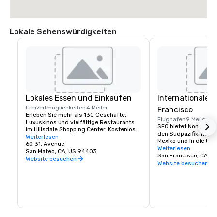
Lokale Sehenswürdigkeiten
Lokales Essen und Einkaufen
Internationaler
Freizeitmöglichkeiten
4 Meilen
Francisco
Erleben Sie mehr als 130 Geschäfte, 
Flughafen
9 Meilen
Luxuskinos und vielfältige Restaurants 
SFO bietet Nonstop-Fl
im Hillsdale Shopping Center. Kostenlose 
den Südpazifik, nach 
Parkplätze und Caltrain zugänglich. Das 
Weiterlesen
Mexiko und in die USA
beliebteste Einkaufsziel der Halbinsel.
60 31. Avenue
Einrichtungen, Einkau
Weiterlesen
San Mateo, CA, US 94403
Restaurants und meh
San Francisco, CA, U
Website besuchen
Website besuchen