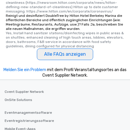
cleanliness (https://newsroom.hilton.com/corporate/news/hilton-
defining-new-standard-of-cleanliness) Hilton up to date customer 
messaging: https://www.hilton.com/en/corporate/coronavirus/
Reinigt und desinfiziert DoubleTree by Hilton Hotel Berkeley Marina die
öffentlichen Bereiche und öffentlich zugänglichen Einrichtungen (wie:
Meetingräume, Restaurants, Aufzüge, usw.)? Falls Ja, beschreiben Sie
alle neuen Maßnahmen, die ergriffen wurden.
Yes, Install hand sanitizer stations/disinfecting wipes in public areas & 
on shuttles; enhanced cleaning of high touch areas, lobbies, elevators, 
doors, bathrooms; F&B service in accordance with food safety 
guidelines, dining configured for physical distancing
Alle FAQs anzeigen
Melden Sie ein Problem
mit dem Profil Veranstaltungsortes an das
Cvent Supplier Network.
Cvent Supplier Network
OnSite Solutions
Eventmanagementsoftware
Eventregistrierungssoftware
Mobile Event-Apps