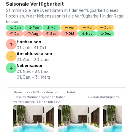
Saisonale Verfügbarkeit
Stimmen Sie Ihre Eventdaten mit der Verfügbarkeit dieses
Hotels ab. In der Nebensaison ist die Verfügbarkeit in der Regel
besser.
Jan
Feb
Mär
Apr
Mai
Jun
Jul
Aug
Sep
Okt
Nov
Dez
Hochsaison
01. Juli - 31. Okt.
Anschlusssaison
01. Apr. - 30. Juni
Nebensaison
01. Nov. - 31. Dez.
01. Jan. - 31. März
Planer, die sich "DoubleTree by Hilton Hotel
Berkeley Marina" angesehen haben,
5 Veranstaltungsorte
warfen ebenfalls einen Blick auf