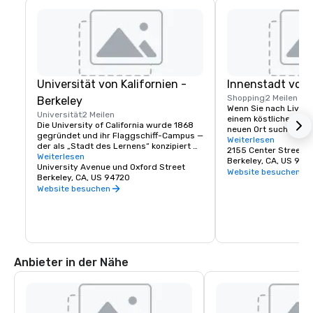
Universität von Kalifornien -
Innenstadt von 
Shopping
2 Meilen
Berkeley
Wenn Sie nach Live-Th
Universität
2 Meilen
einem köstlichen Ess
Die University of California wurde 1868 
neuen Ort suchen, an
gegründet und ihr Flaggschiff-Campus — 
beobachten können, s
Weiterlesen
der als „Stadt des Lernens“ konzipiert 
Innenstadt von Berkel
2155 Center Street
war — wurde in Berkeley an der San 
Weiterlesen
eine Stadt mit vielfäl
Berkeley, CA, US 947
Francisco Bay gegründet. Heute ist die 
University Avenue und Oxford Street
großartigen Entdeck
Website besuchen
UC Berkeley die weltweit führende 
Berkeley, CA, US 94720
kommen wegen der Kul
öffentliche Universität und eine Quelle für 
Website besuchen
wegen des Essens und
Innovationen. Sie erstreckt sich über 
Fantasie, ihren Ges
einen 1.232 Hektar großen Campus mit 
Erinnerungen nach H
einem 178 Hektar großen, waldreichen 
zentralen Kern. Die Heimat der Cal Bears!
Anbieter in der Nähe