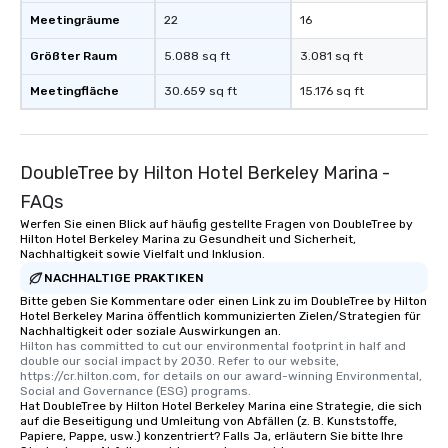
Meetingräume
22
16
Größter Raum
5.088 sq ft
3.081 sq ft
Meetingfläche
30.659 sq ft
15.176 sq ft
DoubleTree by Hilton Hotel Berkeley Marina -
FAQs
Werfen Sie einen Blick auf häufig gestellte Fragen von DoubleTree by
Hilton Hotel Berkeley Marina zu Gesundheit und Sicherheit,
Nachhaltigkeit sowie Vielfalt und Inklusion.
NACHHALTIGE PRAKTIKEN
Bitte geben Sie Kommentare oder einen Link zu im DoubleTree by Hilton
Hotel Berkeley Marina öffentlich kommunizierten Zielen/Strategien für
Nachhaltigkeit oder soziale Auswirkungen an.
Hilton has committed to cut our environmental footprint in half and 
double our social impact by 2030. Refer to our website, 
https://cr.hilton.com, for details on our award-winning Environmental, 
Social and Governance (ESG) programs.
Hat DoubleTree by Hilton Hotel Berkeley Marina eine Strategie, die sich
auf die Beseitigung und Umleitung von Abfällen (z. B. Kunststoffe,
Papiere, Pappe, usw.) konzentriert? Falls Ja, erläutern Sie bitte Ihre