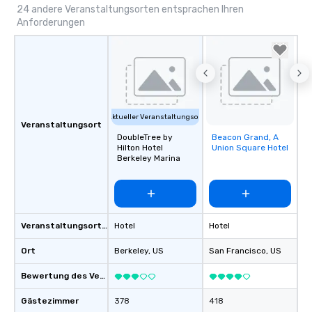
24 andere Veranstaltungsorten entsprachen Ihren
Anforderungen
Aktueller Veranstaltungsort
Veranstaltungsort
DoubleTree by
Beacon Grand, A
Removed from
Hilton Hotel
Union Square Hotel
favorites
Berkeley Marina
Veranstaltungsortstyp
Hotel
Hotel
Ort
Berkeley
, US
San Francisco
, US
Bewertung des Veranstaltungsortes
Gästezimmer
378
418