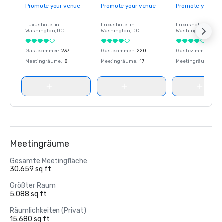
Promote your venue
Promote your venue
Promote your ve
Luxushotel in
Luxushotel in
Luxushotel in
Washington
, DC
Washington
, DC
Washington
, DC
Gästezimmer
:
237
Gästezimmer
:
220
Gästezimmer
:
237
Meetingräume
:
8
Meetingräume
:
17
Meetingräume
:
8
Meetingräume
Gesamte Meetingfläche
30.659 sq ft
Größter Raum
5.088 sq ft
Räumlichkeiten (Privat)
15.680 sq ft