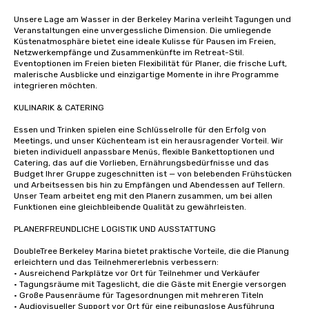
Unsere Lage am Wasser in der Berkeley Marina verleiht Tagungen und 
Veranstaltungen eine unvergessliche Dimension. Die umliegende 
Küstenatmosphäre bietet eine ideale Kulisse für Pausen im Freien, 
Netzwerkempfänge und Zusammenkünfte im Retreat-Stil. 
Eventoptionen im Freien bieten Flexibilität für Planer, die frische Luft, 
malerische Ausblicke und einzigartige Momente in ihre Programme 
integrieren möchten.

KULINARIK & CATERING

Essen und Trinken spielen eine Schlüsselrolle für den Erfolg von 
Meetings, und unser Küchenteam ist ein herausragender Vorteil. Wir 
bieten individuell anpassbare Menüs, flexible Bankettoptionen und 
Catering, das auf die Vorlieben, Ernährungsbedürfnisse und das 
Budget Ihrer Gruppe zugeschnitten ist — von belebenden Frühstücken 
und Arbeitsessen bis hin zu Empfängen und Abendessen auf Tellern. 
Unser Team arbeitet eng mit den Planern zusammen, um bei allen 
Funktionen eine gleichbleibende Qualität zu gewährleisten.

PLANERFREUNDLICHE LOGISTIK UND AUSSTATTUNG

DoubleTree Berkeley Marina bietet praktische Vorteile, die die Planung 
erleichtern und das Teilnehmererlebnis verbessern:

• Ausreichend Parkplätze vor Ort für Teilnehmer und Verkäufer

• Tagungsräume mit Tageslicht, die die Gäste mit Energie versorgen

• Große Pausenräume für Tagesordnungen mit mehreren Titeln

• Audiovisueller Support vor Ort für eine reibungslose Ausführung
