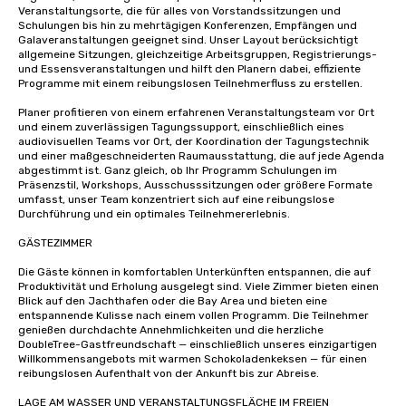
Veranstaltungsorte, die für alles von Vorstandssitzungen und 
Schulungen bis hin zu mehrtägigen Konferenzen, Empfängen und 
Galaveranstaltungen geeignet sind. Unser Layout berücksichtigt 
allgemeine Sitzungen, gleichzeitige Arbeitsgruppen, Registrierungs- 
und Essensveranstaltungen und hilft den Planern dabei, effiziente 
Programme mit einem reibungslosen Teilnehmerfluss zu erstellen.

Planer profitieren von einem erfahrenen Veranstaltungsteam vor Ort 
und einem zuverlässigen Tagungssupport, einschließlich eines 
audiovisuellen Teams vor Ort, der Koordination der Tagungstechnik 
und einer maßgeschneiderten Raumausstattung, die auf jede Agenda 
abgestimmt ist. Ganz gleich, ob Ihr Programm Schulungen im 
Präsenzstil, Workshops, Ausschusssitzungen oder größere Formate 
umfasst, unser Team konzentriert sich auf eine reibungslose 
Durchführung und ein optimales Teilnehmererlebnis.

GÄSTEZIMMER 

Die Gäste können in komfortablen Unterkünften entspannen, die auf 
Produktivität und Erholung ausgelegt sind. Viele Zimmer bieten einen 
Blick auf den Jachthafen oder die Bay Area und bieten eine 
entspannende Kulisse nach einem vollen Programm. Die Teilnehmer 
genießen durchdachte Annehmlichkeiten und die herzliche 
DoubleTree-Gastfreundschaft — einschließlich unseres einzigartigen 
Willkommensangebots mit warmen Schokoladenkeksen — für einen 
reibungslosen Aufenthalt von der Ankunft bis zur Abreise.

LAGE AM WASSER UND VERANSTALTUNGSFLÄCHE IM FREIEN
