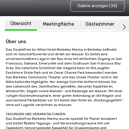
Galerie anzeigen (34)
Übersicht
Meetingfläche
Gästezimmer
O
Über uns
Das DoubleTree by Hilton Hotel Berkeley Marina in Berkeley befindet 
sich im Geschäftsviertel und direkt am Wasser. Es bietet eine 
unverwechselbare Lage in der Bay Area mit einfachem Zugang zu San 
Francisco, Oakland, Emeryville und dem Großraum San Francisco Bay 
Area. Die natürliche Schönheit der Gegend kann im McLaughlin 
Eastshore State Park und im Cesar Chavez Park bewundert werden. 
Das Berkeley Community Theater und das Greek Theater sind in der 
Nähe kulturelle Highlights. Nur wenige Schritte entfernt können Sie 
den Lebensstil des Jachthafens genießen, darunter Kajakfahren, 
Windsurfen, Segeln sowie Wander- und Radwege am Wasser. Mit einer 
ruhigen Küstenatmosphäre, einer guten Anbindung an die Region und 
ausreichend Parkplätzen vor Ort bietet das Hotel ein „Rückzugsgefühl“, 
ohne auf Logistik verzichten zu müssen.

TAGUNGEN UND VERANSTALTUNGEN

Das DoubleTree Berkeley Marina wurde speziell für Planer konzipiert 
und bietet flexible Tagungs- und Veranstaltungsräume mit viel 
Tageslicht, hervorragender Kapazität für Gruppenräume und 