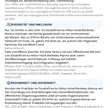
Strategie zur Abfallvermeidung und -vermeidung.
Yes, Hilton has committed to reducing waste in our managed 
operations by 50% by 2030. Through the end of 2020, we have 
reduced waste in our managed portfolio by 73% since our 2008 
baseline, and our managed and franchised hotels have reduced waste 
by 62%.
DIVERSITÄT UND INKLUSION
Nur für Hotels in den USA: Ist DoubleTree by Hilton Hotel Berkeley
Marina und/oder die Muttergesellschaft als ein Unternehmen
zertifiziert, das zu 51% im Besitz von Unternehmen unterschiedlicher
Herkunft ist? Falls Ja, geben Sie bitte an, als welche der folgenden
Optionen Sie zertifiziert sind:
Keine Antwort.
Falls zutreffend, könnten Sie bitte einen Link zum öffentlichen Bericht
von DoubleTree by Hilton Hotel Berkeley Marina über seine
Verpflichtungen und Initiativen in Bezug auf Vielfalt,
Gleichberechtigung und Integration angeben?
Please refer to https://jobs.hilton.com/diversity and our annual 
Supplier Diversity Report (https://cr.hilton.com/wp-
content/uploads/2021/03/Hilton-2020-Supplier-Diversity-
Report.pdf).
GESUNDHEIT UND SICHERHEIT
Wurden die Praktiken im DoubleTree by Hilton Hotel Berkeley Marina auf
der Grundlage von Empfehlungen des Gesundheitsdienstes von
öffentlichen Regierungsstellen oder privaten Organisationen
entwickelt? Falls ja, geben Sie bitte an, welche Organisationen zur
Entwicklung dieser Praktiken herangezogen wurden:
Yes, CDC & WHO. Hilton CleanStay, a new industry-defining standard of 