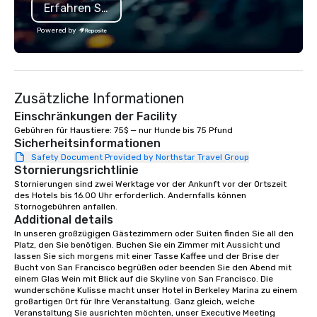
Erfahren Sie mehr
cooking experience, we create
substantive, and uniqu
memorable events that encourage
the Valley. Ideal for g
Powered by
connection, boost engagement, and
Fully customizable by 
leave participants with new skills
seniority, and objectiv
they'll actually use. Perfect for: Team
building, corporate wellness
Zusätzliche Informationen
programs, birthday parties,
anniversary celebrations, rehearsal
Einschränkungen der Facility
dinners, holiday events, client
Gebühren für Haustiere: 75$ — nur Hunde bis 75 Pfund
Sicherheitsinformationen
entertainment, and virtual team
connections. We handle everything
Safety Document Provided by Northstar Travel Group
Stornierungsrichtlinie
from ingredient sourcing to
Stornierungen sind zwei Werktage vor der Ankunft vor der Ortszeit 
instruction, making your event
des Hotels bis 16.00 Uhr erforderlich. Andernfalls können 
planning seamless.
Stornogebühren anfallen.
Additional details
In unseren großzügigen Gästezimmern oder Suiten finden Sie all den 
Platz, den Sie benötigen. Buchen Sie ein Zimmer mit Aussicht und 
lassen Sie sich morgens mit einer Tasse Kaffee und der Brise der 
Bucht von San Francisco begrüßen oder beenden Sie den Abend mit 
einem Glas Wein mit Blick auf die Skyline von San Francisco. Die 
wunderschöne Kulisse macht unser Hotel in Berkeley Marina zu einem 
großartigen Ort für Ihre Veranstaltung. Ganz gleich, welche 
Veranstaltung Sie ausrichten möchten, unser Executive Meeting 