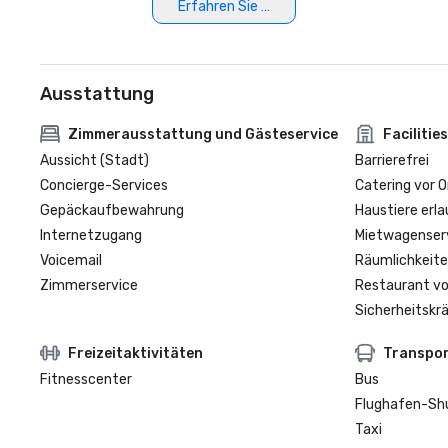
Erfahren Sie mehr
Ausstattung
Zimmerausstattung und Gästeservice
Facilities
Aussicht (Stadt)
Barrierefrei
Concierge-Services
Catering vor O
Gepäckaufbewahrung
Haustiere erla
Internetzugang
Mietwagenser
Voicemail
Räumlichkeite
Zimmerservice
Restaurant vo
Sicherheitskrä
Freizeitaktivitäten
Transpo
Fitnesscenter
Bus
Flughafen-Sh
Taxi