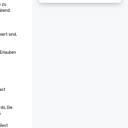
 zu 
bend. 
 
ert sind, 
Erlauben 
st 
ds, Die 


Best 