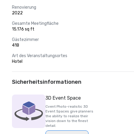
Renovierung
2022
Gesamte Meetingfläche
15.176 sq ft
Gästezimmer
418
Art des Veranstaltungsortes
Hotel
Sicherheitsinformationen
3D Event Space
Cvent Photo-realistic 3D
Event Spaces give planners
the ability to realize their
vision down to the finest
detail.