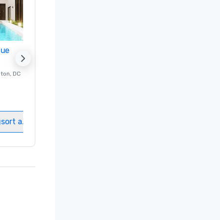
nue
Promote your venue
ton
, DC
Luxushotel in
Washington
, DC
Gästezimmer
:
237
Meetingräume
:
8
gsort auswählen
Veranstaltungsort auswählen