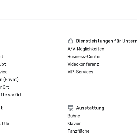
Dienstleistungen für Unte
A/V-Möglichkeiten
rt
Business-Center
ubt
Videokonferenz
vice
VIP-Services
n (Privat)
r Ort
fte vor Ort
rt
Ausstattung
Bühne
uttle
Klavier
Tanzfläche