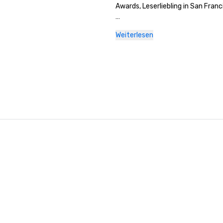
Awards, Leserliebling in San Franci
Liste Reisen und Freizeit, 2023 (D
Weiterlesen
besten neuen Hotels der Welt)

Condé Nast Traveler Readers' Cho
Awards, 2023

Die besten Bars in Amerika, Esqui
Michelin-Führer, 2024 
(Lieblingshotelrestaurierungen im
2023)

HSMAI Adrian Award, 2024

Finalist des Stella-Preises der Nor
Meetings Group, 2023