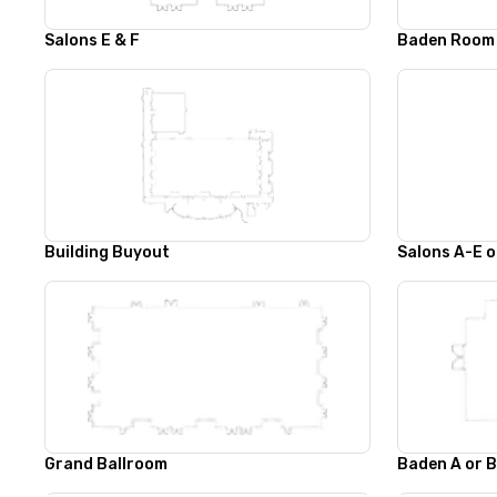
Salons E & F
Baden Room
Building Buyout
Salons A-E o
Grand Ballroom
Baden A or 