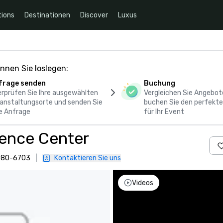
ions
Destinationen
Discover
Luxus
nnen Sie loslegen:
frage senden
Buchung
rprüfen Sie Ihre ausgewählten
Vergleichen Sie Angebot
anstaltungsorte und senden Sie
buchen Sie den perfekte
e Anfrage
für Ihr Event
rence Center
4080-6703
|
Kontaktieren Sie uns
Videos