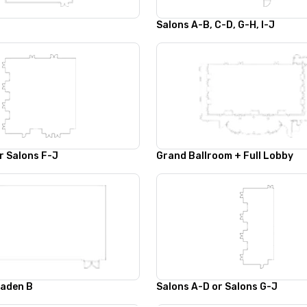
Salons A-B, C-D, G-H, I-J
r Salons F-J
Grand Ballroom + Full Lobby
Baden B
Salons A-D or Salons G-J