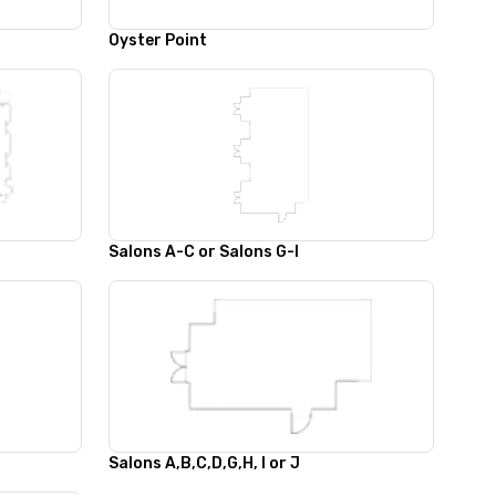
Oyster Point
Salons A-C or Salons G-I
Salons A,B,C,D,G,H, I or J