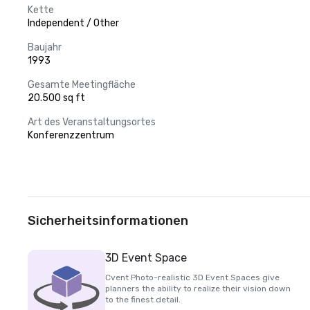
Kette
Independent / Other
Baujahr
1993
Gesamte Meetingfläche
20.500 sq ft
Art des Veranstaltungsortes
Konferenzzentrum
Sicherheitsinformationen
3D Event Space
Cvent Photo-realistic 3D Event Spaces give
planners the ability to realize their vision down
to the finest detail.