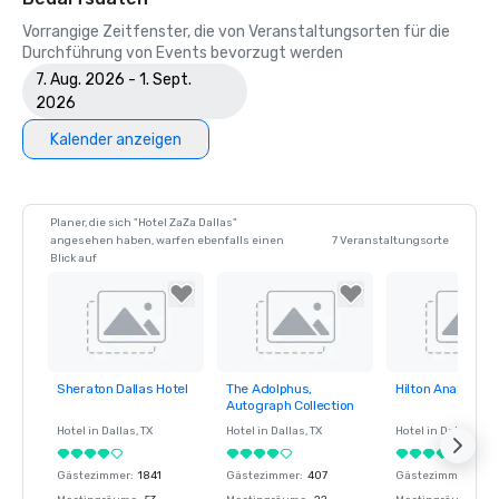
Vorrangige Zeitfenster, die von Veranstaltungsorten für die
Durchführung von Events bevorzugt werden
7. Aug. 2026 - 1. Sept.
2026
Kalender anzeigen
Planer, die sich "Hotel ZaZa Dallas"
angesehen haben, warfen ebenfalls einen
7 Veranstaltungsorte
Blick auf
Sheraton Dallas Hotel
The Adolphus,
Hilton Anatole
Removed from
Removed from
Removed fro
Autograph Collection
favorites
favorites
favorites
Hotel in
Dallas
, TX
Hotel in
Dallas
, TX
Hotel in
Dallas
, TX
Gästezimmer
:
1841
Gästezimmer
:
407
Gästezimmer
:
1617