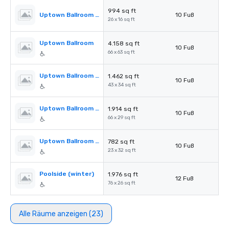
994 sq ft
Uptown Ballroom Pre-Function
10 Fuß
26 x 16 sq ft
Uptown Ballroom
4.158 sq ft
10 Fuß
66 x 63 sq ft
Uptown Ballroom Section A
1.462 sq ft
10 Fuß
43 x 34 sq ft
Uptown Ballroom Section B
1.914 sq ft
10 Fuß
66 x 29 sq ft
Uptown Ballroom Section C
782 sq ft
10 Fuß
23 x 32 sq ft
Poolside (winter)
1.976 sq ft
12 Fuß
76 x 26 sq ft
Alle Räume anzeigen (23)