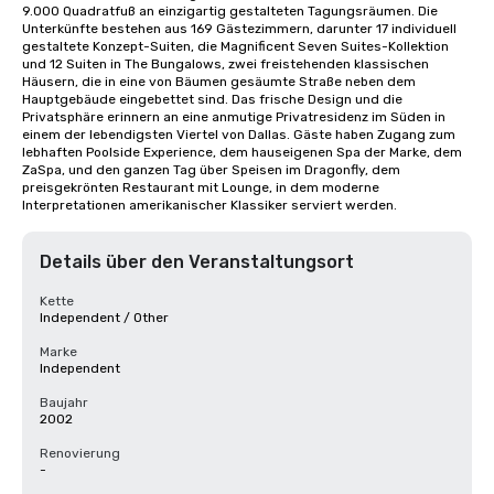
9.000 Quadratfuß an einzigartig gestalteten Tagungsräumen. Die 
Unterkünfte bestehen aus 169 Gästezimmern, darunter 17 individuell 
gestaltete Konzept-Suiten, die Magnificent Seven Suites-Kollektion 
und 12 Suiten in The Bungalows, zwei freistehenden klassischen 
Häusern, die in eine von Bäumen gesäumte Straße neben dem 
Hauptgebäude eingebettet sind. Das frische Design und die 
Privatsphäre erinnern an eine anmutige Privatresidenz im Süden in 
einem der lebendigsten Viertel von Dallas. Gäste haben Zugang zum 
lebhaften Poolside Experience, dem hauseigenen Spa der Marke, dem 
ZaSpa, und den ganzen Tag über Speisen im Dragonfly, dem 
preisgekrönten Restaurant mit Lounge, in dem moderne 
Interpretationen amerikanischer Klassiker serviert werden.
Details über den Veranstaltungsort
Kette
Independent / Other
Marke
Independent
Baujahr
2002
Renovierung
-