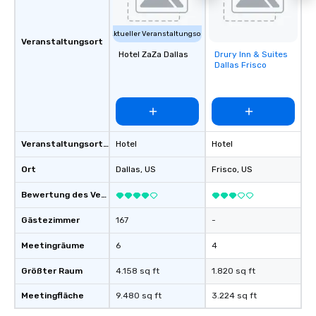
Aktueller Veranstaltungsort
Veranstaltungsort
Hotel ZaZa Dallas
Drury Inn & Suites
Removed from
Dallas Frisco
favorites
Veranstaltungsortstyp
Hotel
Hotel
Ort
Dallas
, US
Frisco
, US
Bewertung des Veranstaltungsortes
Gästezimmer
167
-
Meetingräume
6
4
Größter Raum
4.158 sq ft
1.820 sq ft
Meetingfläche
9.480 sq ft
3.224 sq ft