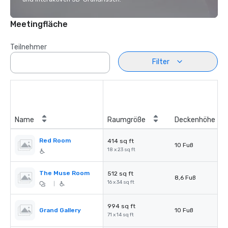
Meetingfläche
Teilnehmer
Filter
Name
Raumgröße
Deckenhöhe
Red Room
414 sq ft
10 Fuß
18 x 23 sq ft
The Muse Room
512 sq ft
8,6 Fuß
16 x 34 sq ft
|
994 sq ft
Grand Gallery
10 Fuß
71 x 14 sq ft