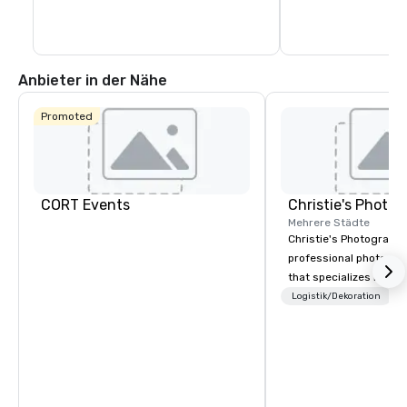
Anbieter in der Nähe
Promoted
CORT Events
Mehrere Städte
Christie's Photographic
professional photogr
that specializes in ca
for corporate events.
Logistik/Dekoration
in business for over 3
have a team of experi
photographers who ar
about their craft. The
a range of photograph