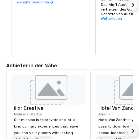
Nachtleben
1 Block
Website besuchen
Das Aloft Austin Dow
im Herzen des Gesche
Schritte von Austins
Restaurants und Nach
Weiterlesen
Street entfernt.
Anbieter in der Nähe
ilixr Creative
Hotel Van Zandt
Mehrere Städte
Austin
Our mission is to provide one-of-a-
Hotel Van Zandt is you
kind culinary experiences that leave
pass to downtown Aus
you and your guests with lasting
scene, located in the h