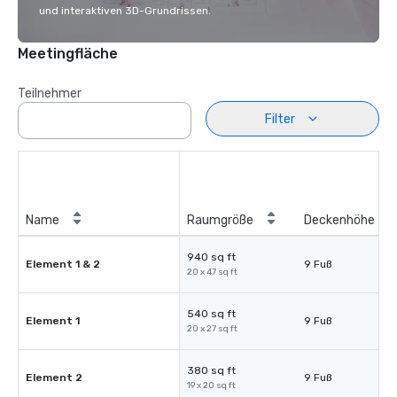
und interaktiven 3D-Grundrissen.
Meetingfläche
Teilnehmer
Filter
Name
Raumgröße
Deckenhöhe
940 sq ft
Element 1 & 2
9 Fuß
20 x 47 sq ft
540 sq ft
Element 1
9 Fuß
20 x 27 sq ft
380 sq ft
Element 2
9 Fuß
19 x 20 sq ft