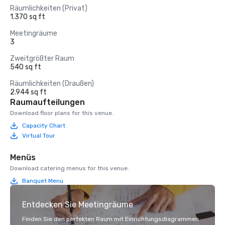
Räumlichkeiten (Privat)
1.370 sq ft
Meetingräume
3
Zweitgrößter Raum
540 sq ft
Räumlichkeiten (Draußen)
2.944 sq ft
Raumaufteilungen
Download floor plans for this venue.
Capacity Chart
Virtual Tour
Menüs
Download catering menus for this venue.
Banquet Menu
Entdecken Sie Meetingräume
Finden Sie den perfekten Raum mit Einrichtungsdiagrammen