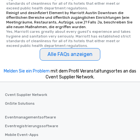
standards of cleanliness for all of its hotels that either meet or 
exceed public health department regulations. 
Reinigt und desinfiziert Element by Marriott Austin Downtown die
öffentlichen Bereiche und öffentlich zugänglichen Einrichtungen (wie:
Meetingräume, Restaurants, Aufzüge, usw.)? Falls Ja, beschreiben Sie
alle neuen Maßnahmen, die ergriffen wurden.
Yes, Marriott cares greatly about every guest's experience and takes 
hygiene and sanitation very seriously. Marriott has established strict 
standards of cleanliness for all of its hotels that either meet or 
exceed public health department regulations. 
Alle FAQs anzeigen
Melden Sie ein Problem
mit dem Profil Veranstaltungsortes an das
Cvent Supplier Network.
Cvent Supplier Network
OnSite Solutions
Eventmanagementsoftware
Eventregistrierungssoftware
Mobile Event-Apps