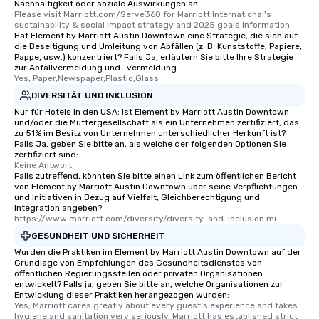
Nachhaltigkeit oder soziale Auswirkungen an.
Please visit Marriott.com/Serve360 for Marriott International's 
sustainability & social impact strategy and 2025 goals information.
Hat Element by Marriott Austin Downtown eine Strategie, die sich auf
die Beseitigung und Umleitung von Abfällen (z. B. Kunststoffe, Papiere,
Pappe, usw.) konzentriert? Falls Ja, erläutern Sie bitte Ihre Strategie
zur Abfallvermeidung und -vermeidung.
Yes, Paper,Newspaper,Plastic,Glass
DIVERSITÄT UND INKLUSION
Nur für Hotels in den USA: Ist Element by Marriott Austin Downtown
und/oder die Muttergesellschaft als ein Unternehmen zertifiziert, das
zu 51% im Besitz von Unternehmen unterschiedlicher Herkunft ist?
Falls Ja, geben Sie bitte an, als welche der folgenden Optionen Sie
zertifiziert sind:
Keine Antwort.
Falls zutreffend, könnten Sie bitte einen Link zum öffentlichen Bericht
von Element by Marriott Austin Downtown über seine Verpflichtungen
und Initiativen in Bezug auf Vielfalt, Gleichberechtigung und
Integration angeben?
https://www.marriott.com/diversity/diversity-and-inclusion.mi
GESUNDHEIT UND SICHERHEIT
Wurden die Praktiken im Element by Marriott Austin Downtown auf der
Grundlage von Empfehlungen des Gesundheitsdienstes von
öffentlichen Regierungsstellen oder privaten Organisationen
entwickelt? Falls ja, geben Sie bitte an, welche Organisationen zur
Entwicklung dieser Praktiken herangezogen wurden:
Yes, Marriott cares greatly about every guest's experience and takes 
hygiene and sanitation very seriously. Marriott has established strict 