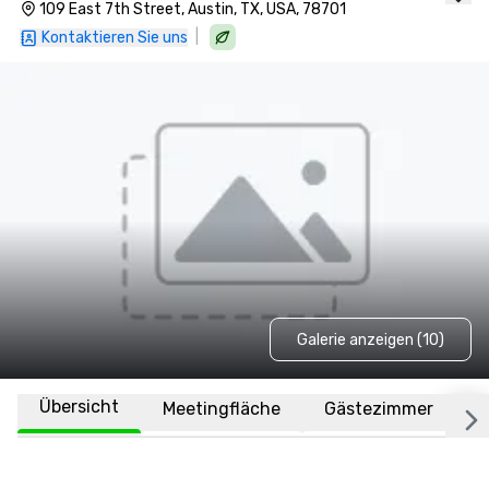
109 East 7th Street, Austin, TX, USA, 78701
|
Kontaktieren Sie uns
Galerie anzeigen (10)
Übersicht
Meetingfläche
Gästezimmer
O