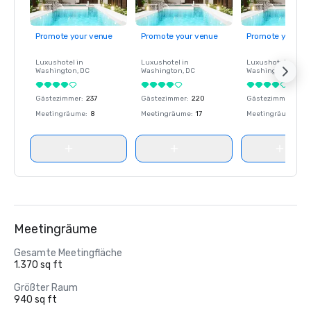
Promote your venue
Promote your venue
Promote your ve
Luxushotel in
Luxushotel in
Luxushotel in
Washington
, DC
Washington
, DC
Washington
, DC
Gästezimmer
:
237
Gästezimmer
:
220
Gästezimmer
:
237
Meetingräume
:
8
Meetingräume
:
17
Meetingräume
:
8
Meetingräume
Gesamte Meetingfläche
1.370 sq ft
Größter Raum
940 sq ft