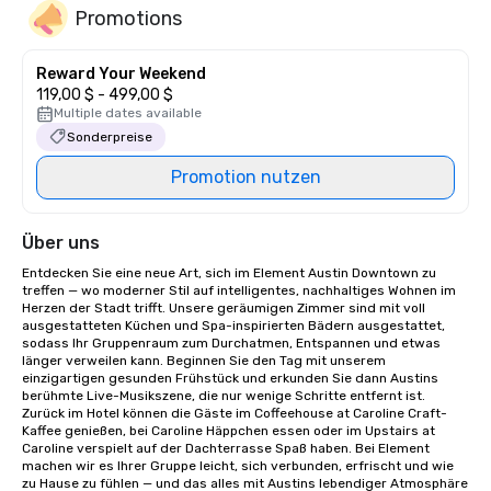
Promotions
Reward Your Weekend
119,00 $ - 499,00 $
Multiple dates available
Sonderpreise
Promotion nutzen
Über uns
Entdecken Sie eine neue Art, sich im Element Austin Downtown zu 
treffen — wo moderner Stil auf intelligentes, nachhaltiges Wohnen im 
Herzen der Stadt trifft. Unsere geräumigen Zimmer sind mit voll 
ausgestatteten Küchen und Spa-inspirierten Bädern ausgestattet, 
sodass Ihr Gruppenraum zum Durchatmen, Entspannen und etwas 
länger verweilen kann. Beginnen Sie den Tag mit unserem 
einzigartigen gesunden Frühstück und erkunden Sie dann Austins 
berühmte Live-Musikszene, die nur wenige Schritte entfernt ist. 
Zurück im Hotel können die Gäste im Coffeehouse at Caroline Craft-
Kaffee genießen, bei Caroline Häppchen essen oder im Upstairs at 
Caroline verspielt auf der Dachterrasse Spaß haben. Bei Element 
machen wir es Ihrer Gruppe leicht, sich verbunden, erfrischt und wie 
zu Hause zu fühlen — und das alles mit Austins lebendiger Atmosphäre 