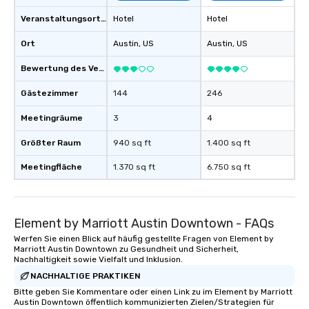
Veranstaltungsortstyp
Hotel
Hotel
Ort
Austin
, US
Austin
, US
Bewertung des Veranstaltungsortes
Gästezimmer
144
246
Meetingräume
3
4
Größter Raum
940 sq ft
1.400 sq ft
Meetingfläche
1.370 sq ft
6.750 sq ft
Element by Marriott Austin Downtown - FAQs
Werfen Sie einen Blick auf häufig gestellte Fragen von Element by
Marriott Austin Downtown zu Gesundheit und Sicherheit,
Nachhaltigkeit sowie Vielfalt und Inklusion.
NACHHALTIGE PRAKTIKEN
Bitte geben Sie Kommentare oder einen Link zu im Element by Marriott
Austin Downtown öffentlich kommunizierten Zielen/Strategien für