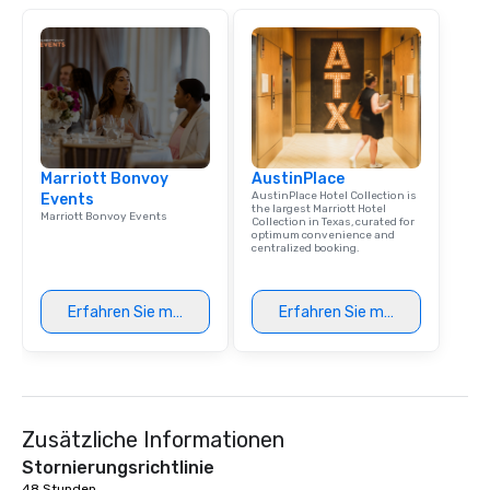
Marriott Bonvoy
AustinPlace
AustinPlace Hotel Collection is
Events
the largest Marriott Hotel
Marriott Bonvoy Events
Collection in Texas, curated for
optimum convenience and
centralized booking.
Erfahren Sie mehr
Erfahren Sie mehr
Zusätzliche Informationen
Stornierungsrichtlinie
48 Stunden