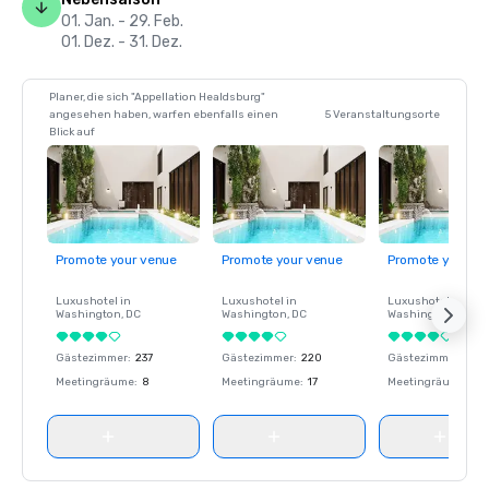
01. Jan. - 29. Feb.
01. Dez. - 31. Dez.
Planer, die sich "Appellation Healdsburg"
angesehen haben, warfen ebenfalls einen
5 Veranstaltungsorte
Blick auf
Promote your venue
Promote your venue
Promote your ve
Luxushotel in
Luxushotel in
Luxushotel in
Washington
, DC
Washington
, DC
Washington
, DC
Gästezimmer
:
237
Gästezimmer
:
220
Gästezimmer
:
237
Meetingräume
:
8
Meetingräume
:
17
Meetingräume
:
8