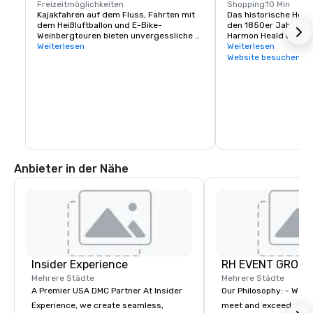
Freizeitmöglichkeiten
Shopping
10 Min
Kajakfahren auf dem Fluss, Fahrten mit 
Das historische Heald
dem Heißluftballon und E-Bike-
den 1850er Jahren v
Weinbergtouren bieten unvergessliche 
Harmon Heald aus Oh
Teambuilding- oder 
Weiterlesen
wurde, ist ein wichtig
Weiterlesen
Freizeitmöglichkeiten

Besucher. Hier finden
Website besuchen
Konzentration an erst
Der nahe gelegene Lake Sonoma bietet 
Restaurants, Weinerle
Möglichkeiten zum Wandern und 
Unterkünften und Aktiv
Bootfahren.
innerhalb weniger Qua
Tatsächlich könnten 
damit verbringen, all
die Stadt Healdsburg 
jemals den zentralen 
Anbieter in der Nähe
Insider Experience
RH EVENT GROUP,
Mehrere Städte
Mehrere Städte
A Premier USA DMC Partner At Insider
Our Philosophy: - We consistently
Experience, we create seamless,
meet and exceed expec