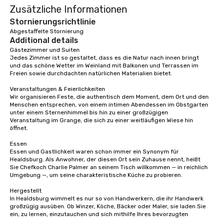
Zusätzliche Informationen
Stornierungsrichtlinie
Abgestaffelte Stornierung
Additional details
Gästezimmer und Suiten

Jedes Zimmer ist so gestaltet, dass es die Natur nach innen bringt 
und das schöne Wetter im Weinland mit Balkonen und Terrassen im 
Freien sowie durchdachten natürlichen Materialien bietet.

Veranstaltungen & Feierlichkeiten

Wir organisieren Feste, die authentisch dem Moment, dem Ort und den 
Menschen entsprechen, von einem intimen Abendessen im Obstgarten 
unter einem Sternenhimmel bis hin zu einer großzügigen 
Veranstaltung im Grange, die sich zu einer weitläufigen Wiese hin 
öffnet.

Essen

Essen und Gastlichkeit waren schon immer ein Synonym für 
Healdsburg. Als Anwohner, der diesen Ort sein Zuhause nennt, heißt 
Sie Chefkoch Charlie Palmer an seinem Tisch willkommen — in reichlich 
Umgebung —, um seine charakteristische Küche zu probieren.

Hergestellt

In Healdsburg wimmelt es nur so von Handwerkern, die ihr Handwerk 
großzügig ausüben. Ob Winzer, Köche, Bäcker oder Maler, sie laden Sie 
ein, zu lernen, einzutauchen und sich mithilfe Ihres bevorzugten 