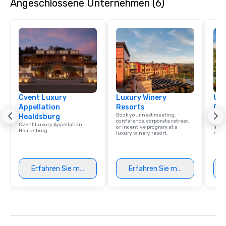
Angeschlossene Unternehmen (6)
Cvent Luxury
Luxury Winery
Uni
Appellation
Resorts
Ca
Book your next meeting,
Find 
Healdsburg
conference, corporate retreat,
resor
Cvent Luxury Appellation
or incentive program at a
ince
Healdsburg
luxury winery resort.
retre
Erfahren Sie mehr
Erfahren Sie mehr