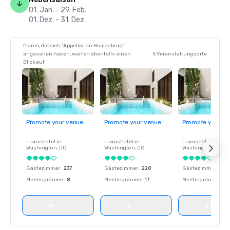
01. Jan. - 29. Feb.
01. Dez. - 31. Dez.
Planer, die sich "Appellation Healdsburg"
angesehen haben, warfen ebenfalls einen
5 Veranstaltungsorte
Blick auf
Promote your venue
Promote your venue
Promote your ve
Luxushotel in
Luxushotel in
Luxushotel in
Washington
, DC
Washington
, DC
Washington
, DC
Gästezimmer
:
237
Gästezimmer
:
220
Gästezimmer
:
237
Meetingräume
:
8
Meetingräume
:
17
Meetingräume
:
8