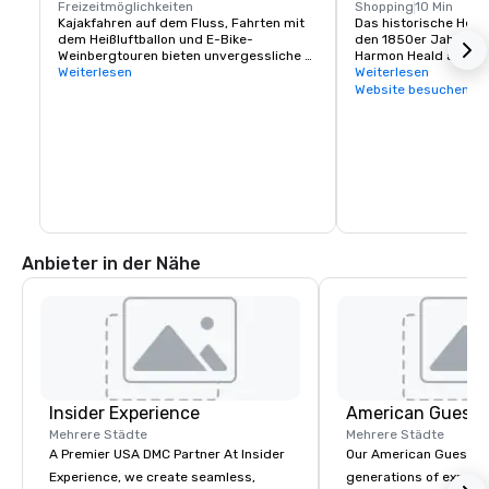
Freizeitmöglichkeiten
Shopping
10 Min
Kajakfahren auf dem Fluss, Fahrten mit 
Das historische Heald
dem Heißluftballon und E-Bike-
den 1850er Jahren v
Weinbergtouren bieten unvergessliche 
Harmon Heald aus Oh
Teambuilding- oder 
Weiterlesen
wurde, ist ein wichtig
Weiterlesen
Freizeitmöglichkeiten

Besucher. Hier finden
Website besuchen
Konzentration an erst
Der nahe gelegene Lake Sonoma bietet 
Restaurants, Weinerle
Möglichkeiten zum Wandern und 
Unterkünften und Aktiv
Bootfahren.
innerhalb weniger Qua
Tatsächlich könnten 
damit verbringen, all
die Stadt Healdsburg 
jemals den zentralen 
Anbieter in der Nähe
Insider Experience
American Guest
Mehrere Städte
Mehrere Städte
A Premier USA DMC Partner At Insider
Our American Guest fa
Experience, we create seamless,
generations of experie