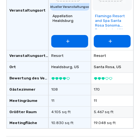
Aktueller Veranstaltungsort
Veranstaltungsort
Appellation
Flamingo Resort
Removed from
Healdsburg
and Spa Santa
favorites
Rosa Sonoma,
Tapestry by Hilton
Veranstaltungsortstyp
Resort
Resort
Ort
Healdsburg
, US
Santa Rosa
, US
Bewertung des Veranstaltungsortes
Gästezimmer
108
170
Meetingräume
11
11
Größter Raum
4.105 sq ft
5.467 sq ft
Meetingfläche
10.830 sq ft
19.048 sq ft