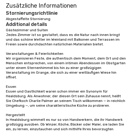
Zusätzliche Informationen
Stornierungsrichtlinie
Abgestaffelte Stornierung
Additional details
Gästezimmer und Suiten

Jedes Zimmer ist so gestaltet, dass es die Natur nach innen bringt 
und das schöne Wetter im Weinland mit Balkonen und Terrassen im 
Freien sowie durchdachten natürlichen Materialien bietet.

Veranstaltungen & Feierlichkeiten

Wir organisieren Feste, die authentisch dem Moment, dem Ort und den 
Menschen entsprechen, von einem intimen Abendessen im Obstgarten 
unter einem Sternenhimmel bis hin zu einer großzügigen 
Veranstaltung im Grange, die sich zu einer weitläufigen Wiese hin 
öffnet.

Essen

Essen und Gastlichkeit waren schon immer ein Synonym für 
Healdsburg. Als Anwohner, der diesen Ort sein Zuhause nennt, heißt 
Sie Chefkoch Charlie Palmer an seinem Tisch willkommen — in reichlich 
Umgebung —, um seine charakteristische Küche zu probieren.

Hergestellt

In Healdsburg wimmelt es nur so von Handwerkern, die ihr Handwerk 
großzügig ausüben. Ob Winzer, Köche, Bäcker oder Maler, sie laden Sie 
ein, zu lernen, einzutauchen und sich mithilfe Ihres bevorzugten 