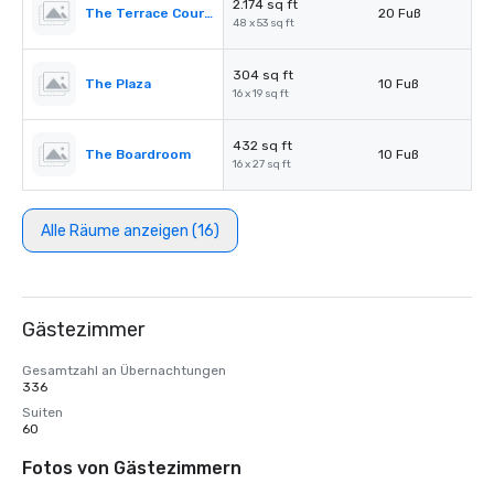
2.174 sq ft
The Terrace Courtyard/Tent
20 Fuß
48 x 53 sq ft
304 sq ft
The Plaza
10 Fuß
16 x 19 sq ft
432 sq ft
The Boardroom
10 Fuß
16 x 27 sq ft
Alle Räume anzeigen (16)
Gästezimmer
Gesamtzahl an Übernachtungen
336
Suiten
60
Fotos von Gästezimmern