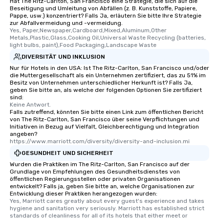
Hat The Ritz-Carlton, San Francisco eine Strategie, die sich auf die
Beseitigung und Umleitung von Abfällen (z. B. Kunststoffe, Papiere,
Pappe, usw.) konzentriert? Falls Ja, erläutern Sie bitte Ihre Strategie
zur Abfallvermeidung und -vermeidung.
Yes, Paper,Newspaper,Cardboard,Mixed,Aluminum,Other 
Metals,Plastic,Glass,Cooking Oil,Universal Waste Recycling (batteries, 
light bulbs, paint),Food Packaging,Landscape Waste
DIVERSITÄT UND INKLUSION
Nur für Hotels in den USA: Ist The Ritz-Carlton, San Francisco und/oder
die Muttergesellschaft als ein Unternehmen zertifiziert, das zu 51% im
Besitz von Unternehmen unterschiedlicher Herkunft ist? Falls Ja,
geben Sie bitte an, als welche der folgenden Optionen Sie zertifiziert
sind:
Keine Antwort.
Falls zutreffend, könnten Sie bitte einen Link zum öffentlichen Bericht
von The Ritz-Carlton, San Francisco über seine Verpflichtungen und
Initiativen in Bezug auf Vielfalt, Gleichberechtigung und Integration
angeben?
https://www.marriott.com/diversity/diversity-and-inclusion.mi
GESUNDHEIT UND SICHERHEIT
Wurden die Praktiken im The Ritz-Carlton, San Francisco auf der
Grundlage von Empfehlungen des Gesundheitsdienstes von
öffentlichen Regierungsstellen oder privaten Organisationen
entwickelt? Falls ja, geben Sie bitte an, welche Organisationen zur
Entwicklung dieser Praktiken herangezogen wurden:
Yes, Marriott cares greatly about every guest's experience and takes 
hygiene and sanitation very seriously. Marriott has established strict 
standards of cleanliness for all of its hotels that either meet or 