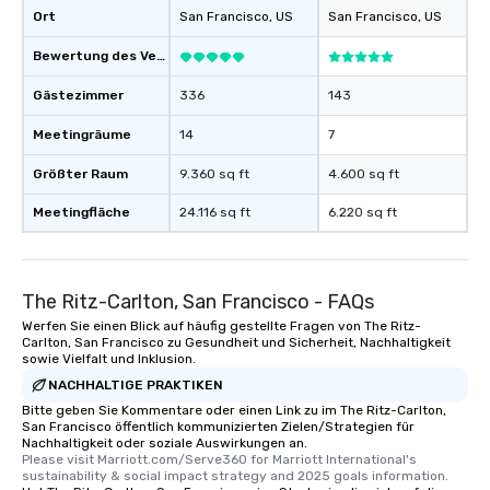
Ort
San Francisco
, US
San Francisco
, US
Bewertung des Veranstaltungsortes
Gästezimmer
336
143
Meetingräume
14
7
Größter Raum
9.360 sq ft
4.600 sq ft
Meetingfläche
24.116 sq ft
6.220 sq ft
The Ritz-Carlton, San Francisco - FAQs
Werfen Sie einen Blick auf häufig gestellte Fragen von The Ritz-
Carlton, San Francisco zu Gesundheit und Sicherheit, Nachhaltigkeit
sowie Vielfalt und Inklusion.
NACHHALTIGE PRAKTIKEN
Bitte geben Sie Kommentare oder einen Link zu im The Ritz-Carlton,
San Francisco öffentlich kommunizierten Zielen/Strategien für
Nachhaltigkeit oder soziale Auswirkungen an.
Please visit Marriott.com/Serve360 for Marriott International's 
sustainability & social impact strategy and 2025 goals information.