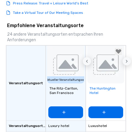
Press Release: Travel + Leisure World's Best
Take a Virtual Tour of Our Meeting Spaces
Empfohlene Veranstaltungsorte
24 andere Veranstaltungsorten entsprachen Ihren
Anforderungen
Aktueller Veranstaltungsort
Veranstaltungsort
The Ritz-Carlton,
The Huntington
Removed from
San Francisco
Hotel
favorites
Veranstaltungsortstyp
Luxury hotel
Luxushotel