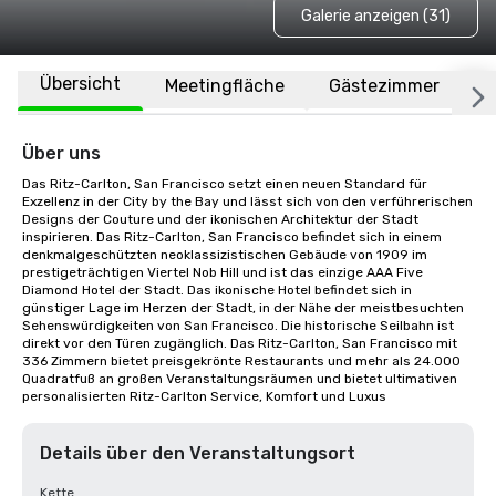
Galerie anzeigen (31)
Übersicht
Meetingfläche
Gästezimmer
O
Über uns
Das Ritz-Carlton, San Francisco setzt einen neuen Standard für 
Exzellenz in der City by the Bay und lässt sich von den verführerischen 
Designs der Couture und der ikonischen Architektur der Stadt 
inspirieren. Das Ritz-Carlton, San Francisco befindet sich in einem 
denkmalgeschützten neoklassizistischen Gebäude von 1909 im 
prestigeträchtigen Viertel Nob Hill und ist das einzige AAA Five 
Diamond Hotel der Stadt. Das ikonische Hotel befindet sich in 
günstiger Lage im Herzen der Stadt, in der Nähe der meistbesuchten 
Sehenswürdigkeiten von San Francisco. Die historische Seilbahn ist 
direkt vor den Türen zugänglich. Das Ritz-Carlton, San Francisco mit 
336 Zimmern bietet preisgekrönte Restaurants und mehr als 24.000 
Quadratfuß an großen Veranstaltungsräumen und bietet ultimativen 
personalisierten Ritz-Carlton Service, Komfort und Luxus
Details über den Veranstaltungsort
Kette