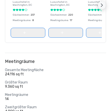
Luxushotel in
Luxushotel in
Luxushotel in
Washington
, DC
Washington
, DC
Washington
, DC
Gästezimmer
:
237
Gästezimmer
:
220
Gästezimmer
:
237
Meetingräume
:
8
Meetingräume
:
17
Meetingräume
:
8
Meetingräume
Gesamte Meetingfläche
24.116 sq ft
Größter Raum
9.360 sq ft
Meetingräume
14
Zweitgrößter Raum