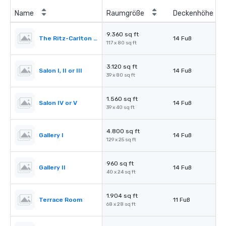
Name
Raumgröße
Deckenhöhe
9.360 sq ft
The Ritz-Carlton Ballroom
14 Fuß
117 x 80 sq ft
3.120 sq ft
Salon I, II or III
14 Fuß
39 x 80 sq ft
1.560 sq ft
Salon IV or V
14 Fuß
39 x 40 sq ft
4.800 sq ft
Gallery I
14 Fuß
129 x 25 sq ft
960 sq ft
Gallery II
14 Fuß
40 x 24 sq ft
1.904 sq ft
Terrace Room
11 Fuß
68 x 28 sq ft