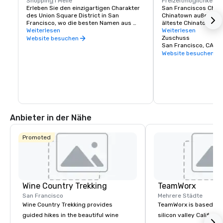
Shopping
1 Meile
Freizeitmöglichkeite
Erleben Sie den einzigartigen Charakter 
San Franciscos China
des Union Square District in San 
Chinatown außerhalb 
Francisco, wo die besten Namen aus 
älteste Chinatown No
Mode, Gastronomie und Theater zu 
Weiterlesen
Erfunden in San Franc
Weiterlesen
finden sind. Der Union Square ist ein 
in der historischen G
Zuschuss
Website besuchen
großartiger Ort, um Freunde oder Familie 
Cookie Factory, wie G
San Francisco, CA, U
zu treffen und einen Tag mit Einkaufen, 
hergestellt werden. E
Website besuchen
Essen, Theater oder einem Film zu 
über die Geschichte 
genießen.
Chinese Historical So
Museum in der Clay St
Portsmouth Square o
das Chinese Culture C
kostenlos ist.
Anbieter in der Nähe
Promoted
Wine Country Trekking
TeamWorx
San Francisco
Mehrere Städte
Wine Country Trekking provides
TeamWorx is based jus
guided hikes in the beautiful wine
silicon valley Californi