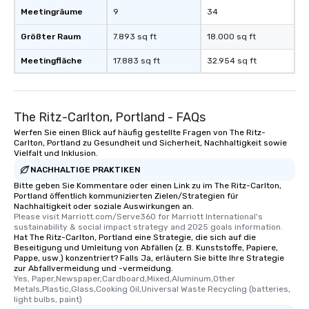
Meetingräume
9
34
Größter Raum
7.893 sq ft
18.000 sq ft
Meetingfläche
17.883 sq ft
32.954 sq ft
The Ritz-Carlton, Portland - FAQs
Werfen Sie einen Blick auf häufig gestellte Fragen von The Ritz-
Carlton, Portland zu Gesundheit und Sicherheit, Nachhaltigkeit sowie
Vielfalt und Inklusion.
NACHHALTIGE PRAKTIKEN
Bitte geben Sie Kommentare oder einen Link zu im The Ritz-Carlton,
Portland öffentlich kommunizierten Zielen/Strategien für
Nachhaltigkeit oder soziale Auswirkungen an.
Please visit Marriott.com/Serve360 for Marriott International's 
sustainability & social impact strategy and 2025 goals information.
Hat The Ritz-Carlton, Portland eine Strategie, die sich auf die
Beseitigung und Umleitung von Abfällen (z. B. Kunststoffe, Papiere,
Pappe, usw.) konzentriert? Falls Ja, erläutern Sie bitte Ihre Strategie
zur Abfallvermeidung und -vermeidung.
Yes, Paper,Newspaper,Cardboard,Mixed,Aluminum,Other 
Metals,Plastic,Glass,Cooking Oil,Universal Waste Recycling (batteries, 
light bulbs, paint)