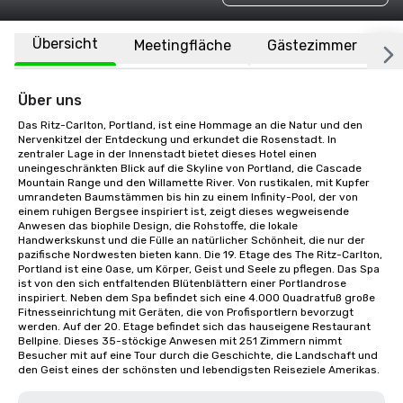
Übersicht
Meetingfläche
Gästezimmer
O
Über uns
Das Ritz-Carlton, Portland, ist eine Hommage an die Natur und den 
Nervenkitzel der Entdeckung und erkundet die Rosenstadt. In 
zentraler Lage in der Innenstadt bietet dieses Hotel einen 
uneingeschränkten Blick auf die Skyline von Portland, die Cascade 
Mountain Range und den Willamette River. Von rustikalen, mit Kupfer 
umrandeten Baumstämmen bis hin zu einem Infinity-Pool, der von 
einem ruhigen Bergsee inspiriert ist, zeigt dieses wegweisende 
Anwesen das biophile Design, die Rohstoffe, die lokale 
Handwerkskunst und die Fülle an natürlicher Schönheit, die nur der 
pazifische Nordwesten bieten kann. Die 19. Etage des The Ritz-Carlton, 
Portland ist eine Oase, um Körper, Geist und Seele zu pflegen. Das Spa 
ist von den sich entfaltenden Blütenblättern einer Portlandrose 
inspiriert. Neben dem Spa befindet sich eine 4.000 Quadratfuß große 
Fitnesseinrichtung mit Geräten, die von Profisportlern bevorzugt 
werden. Auf der 20. Etage befindet sich das hauseigene Restaurant 
Bellpine. Dieses 35-stöckige Anwesen mit 251 Zimmern nimmt 
Besucher mit auf eine Tour durch die Geschichte, die Landschaft und 
den Geist eines der schönsten und lebendigsten Reiseziele Amerikas.