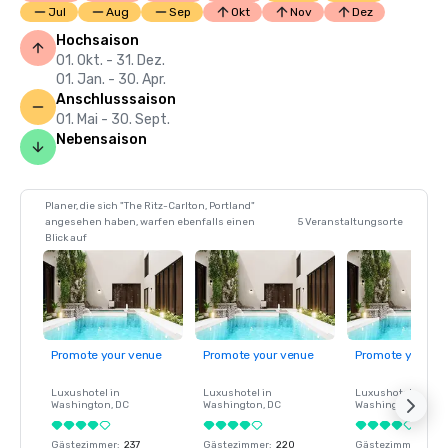
Jul
Aug
Sep
Okt
Nov
Dez
Hochsaison
01. Okt. - 31. Dez.
01. Jan. - 30. Apr.
Anschlusssaison
01. Mai - 30. Sept.
Nebensaison
Planer, die sich "The Ritz-Carlton, Portland"
angesehen haben, warfen ebenfalls einen
5 Veranstaltungsorte
Blick auf
Promote your venue
Promote your venue
Promote your ve
Luxushotel in
Luxushotel in
Luxushotel in
Washington
, DC
Washington
, DC
Washington
, DC
Gästezimmer
:
237
Gästezimmer
:
220
Gästezimmer
:
237