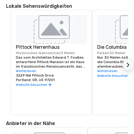
Lokale Sehenswürdigkeiten
Pittock Herrenhaus
Die Columbia Ri
Historisches Wahrzeichen
3 Meilen
Parken
30 Meilen
Das vom Architekten Edward T. Foulkes 
Nur 30 Meilen östlich 
entworfene Pittock Mansion ist ein Haus 
die Columbia River Go
im französischen Renaissancestil, das 
atemberaubende Ausb
entworfen wurde, um den Blick auf die 
Weiterlesen
Mountainbike-Strecke
Weiterlesen
Innenstadt von Portland und die 
3229 NW Pittock Drive
90 Wasserfälle. Zu de
Website besuchen
Cascade Mountains einzufangen. Dieses 
Portland, OR, US 97201
Sehenswürdigkeiten i
Stück Geschichte wurde 1912 für den 
gehören Multnomah Fa
Website besuchen
Herausgeber der Zeitung The Oregonian 
Vista House, Hood Riv
Newspaper, Henry Pittock, erbaut und 
der historische Colu
bewahrt, damit Besucher einen Einblick 
in das Leben in Portland in seinen 
Anfängen erhalten.
Anbieter in der Nähe