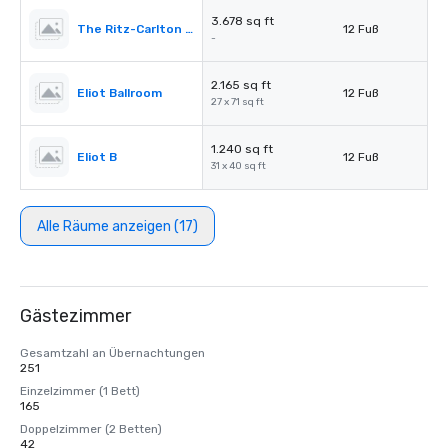
3.678 sq ft
The Ritz-Carlton Pre-Function
12 Fuß
-
2.165 sq ft
Eliot Ballroom
12 Fuß
27 x 71 sq ft
1.240 sq ft
Eliot B
12 Fuß
31 x 40 sq ft
Alle Räume anzeigen (17)
Gästezimmer
Gesamtzahl an Übernachtungen
251
Einzelzimmer (1 Bett)
165
Doppelzimmer (2 Betten)
42