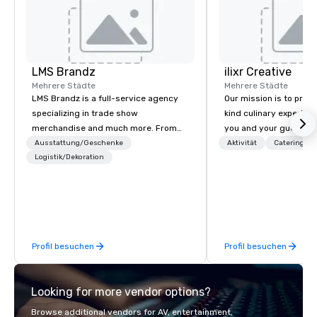
LMS Brandz
ilixr Creative
Mehrere Städte
Mehrere Städte
LMS Brandz is a full-service agency
Our mission is to prov
specializing in trade show
kind culinary experien
merchandise and much more. From
you and your guests wi
booth giveaways and branded apparel
memories and satiated
Ausstattung/Geschenke
Aktivität
Catering
to executive gifting, displays,
Logistik/Dekoration
detail is meticulously 
banners, signage, fulfillment,
our commitment to hosp
logistics, shipping, along with e-
over 40 years of expe
commerce solutions we handle it all.
in some of the world'
While there are many promotional
acclaimed restaurants,
companies to choose from, our 20+
of excellence rarely fo
Profil besuchen
Profil besuchen
years of industry experience and
catering industry.
commitment to exceptional customer
service set us apart. We deliver
Looking for more vendor options?
smart, reliable solutions designed to
make the end-user experience
Browse additional vendors for AV, entertainment,