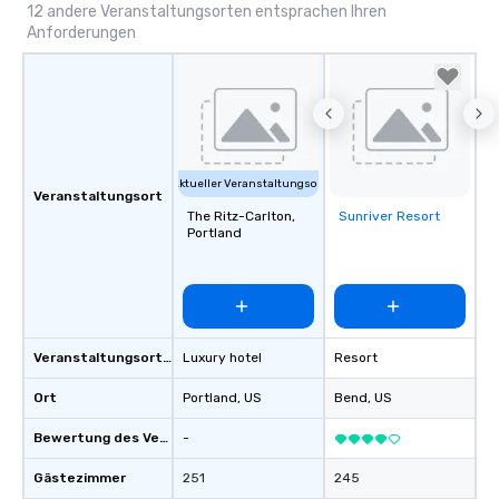
12 andere Veranstaltungsorten entsprachen Ihren
Anforderungen
Aktueller Veranstaltungsort
Veranstaltungsort
The Ritz-Carlton,
Sunriver Resort
Removed from
Portland
favorites
Veranstaltungsortstyp
Luxury hotel
Resort
Ort
Portland
, US
Bend
, US
Bewertung des Veranstaltungsortes
-
Gästezimmer
251
245