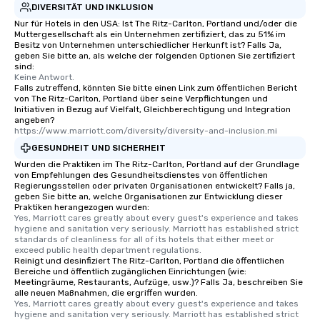
DIVERSITÄT UND INKLUSION
Nur für Hotels in den USA: Ist The Ritz-Carlton, Portland und/oder die
Muttergesellschaft als ein Unternehmen zertifiziert, das zu 51% im
Besitz von Unternehmen unterschiedlicher Herkunft ist? Falls Ja,
geben Sie bitte an, als welche der folgenden Optionen Sie zertifiziert
sind:
Keine Antwort.
Falls zutreffend, könnten Sie bitte einen Link zum öffentlichen Bericht
von The Ritz-Carlton, Portland über seine Verpflichtungen und
Initiativen in Bezug auf Vielfalt, Gleichberechtigung und Integration
angeben?
https://www.marriott.com/diversity/diversity-and-inclusion.mi
GESUNDHEIT UND SICHERHEIT
Wurden die Praktiken im The Ritz-Carlton, Portland auf der Grundlage
von Empfehlungen des Gesundheitsdienstes von öffentlichen
Regierungsstellen oder privaten Organisationen entwickelt? Falls ja,
geben Sie bitte an, welche Organisationen zur Entwicklung dieser
Praktiken herangezogen wurden:
Yes, Marriott cares greatly about every guest's experience and takes 
hygiene and sanitation very seriously. Marriott has established strict 
standards of cleanliness for all of its hotels that either meet or 
exceed public health department regulations. 
Reinigt und desinfiziert The Ritz-Carlton, Portland die öffentlichen
Bereiche und öffentlich zugänglichen Einrichtungen (wie:
Meetingräume, Restaurants, Aufzüge, usw.)? Falls Ja, beschreiben Sie
alle neuen Maßnahmen, die ergriffen wurden.
Yes, Marriott cares greatly about every guest's experience and takes 
hygiene and sanitation very seriously. Marriott has established strict 