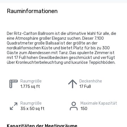
Rauminformationen
Der Ritz-Carlton Ballroom ist die ultimative Wahl für alle, die
eine Atmosphäre großer Eleganz suchen. Dieser 7.100
Quadratmeter große Ballsaal ist der größte an der
nordkalifornischen Küste und bietet Platz für bis zu 300
Gäste zum Abendessen mit Tanz. Das opulente Zimmer ist
mit 17 Fuß hohen Gewölbedecken geschmückt und verfügt
über Kronleuchterbeleuchtung und luxuriöse Teppichböden.
Raumgröße
Deckenhöhe
1.775 sq ft
17 Fuß
Raumgröße
Maximale Kapazität
35 x 50 sq ft
150
Kapazitäten der Meetingräume