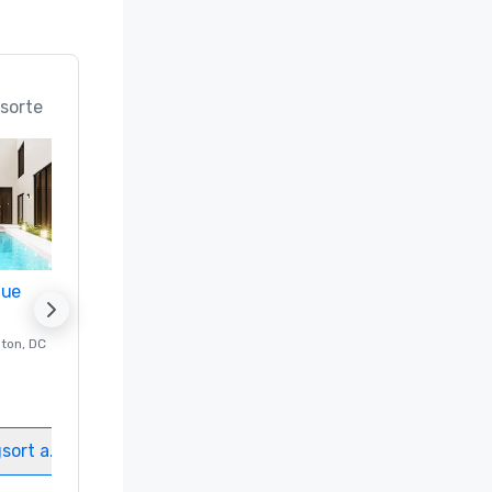
sorte
nue
Promote your venue
ton
, DC
Luxushotel in
Washington
, DC
Gästezimmer
:
237
Meetingräume
:
8
gsort auswählen
Veranstaltungsort auswählen