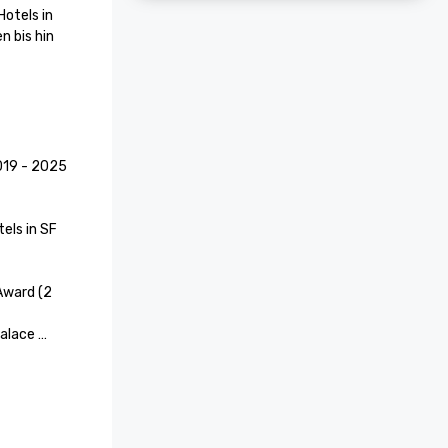
tels in 
 bis hin 
19 - 2025

els in SF

Award (2 
alace 
n als 
ngsort 
rte, die 
ben in 