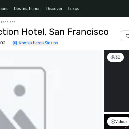
ions
Destinationen
Discover
Luxus
 Francisco
ction Hotel, San Francisco
402
|
Kontaktieren Sie uns
3D
Videos