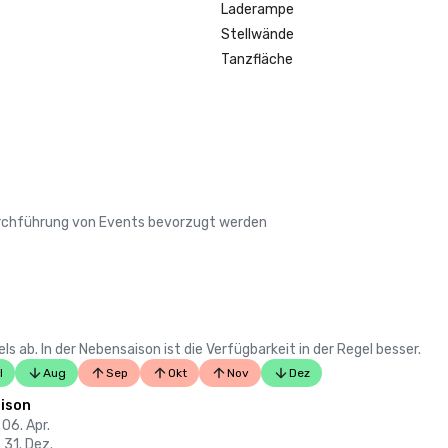
LGBTQ+-Hochzeitsziele in den U
Laderampe
Liste)

Stellwände
• Insidehook — Beste Hotelbar in S
Tanzfläche
• SF Travel — Luxushotels mit den
Bewertungen in SF

• Timeout — Eines der besten Luxu
SF

2023

• Das beste Hotel von Condé Nast 
• Reise- und Freizeitmagazin - Be
Durchführung von Events bevorzugt werden
in SF

 ab. In der Nebensaison ist die Verfügbarkeit in der Regel besser.
l
Aug
Sep
Okt
Nov
Dez
ison
 06. Apr.
 31. Dez.