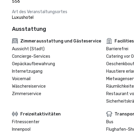
556
Art des Veranstaltungsortes
Luxushotel
Ausstattung
Zimmerausstattung und Gästeservice
Facilities
Aussicht (Stadt)
Barrierefrei
Concierge-Services
Catering vor O
Gepäckaufbewahrung
Geschenkbouti
Internetzugang
Haustiere erla
Voicemail
Mietwagenser
Wäschereiservice
Räumlichkeite
Zimmerservice
Restaurant vo
Sicherheitskrä
Freizeitaktivitäten
Transpo
Fitnesscenter
Bus
Innenpool
Flughafen-Sh