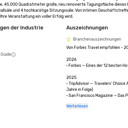
e, 45.000 Quadratmeter große, neu renovierte Tagungsfläche dieses Ho
allsäle und 4 hochkarätige Sitzungssäle. Von intimen Geschäftstreffen
hre Veranstaltung ein voller Erfolg wird.
en der Industrie
Auszeichnungen
Branchenauszeichnungen
Von Forbes Travel empfohlen - 20
 Guide
2026

• Forbes — Eines der 12 besten Hot
2025

• TripAdvisor — Travelers' Choice 
Jahre in Folge)

• San Francisco Magazine — Das P
Hotel und The Garden Court wurde
Weiterlesen
bester Hotelbrunch & Veranstaltu
ausgezeichnet 

• Hospitality Net — Die 27 besten O
Sie mindestens einmal in Ihrem Le