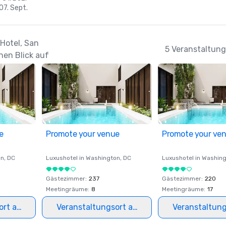
 07. Sept.
 Hotel, San
5 Veranstaltung
nen Blick auf
e
Promote your venue
Promote your ve
on
, DC
Luxushotel in
Washington
, DC
Luxushotel in
Washing
Gästezimmer
:
237
Gästezimmer
:
220
Meetingräume
:
8
Meetingräume
:
17
ort auswählen
Veranstaltungsort auswählen
Veranstaltun