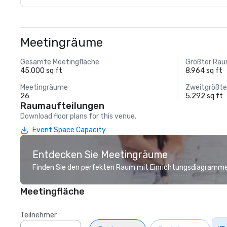
Meetingräume
Gesamte Meetingfläche
Größter Ra
45.000 sq ft
8.964 sq ft
Meetingräume
Zweitgrößt
26
5.292 sq ft
Raumaufteilungen
Download floor plans for this venue.
Event Space Capacity
Entdecken Sie Meetingräume
Finden Sie den perfekten Raum mit Einrichtungsdiagramme
Meetingfläche
Teilnehmer