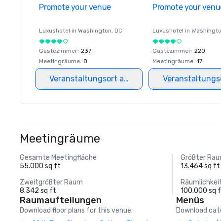
Promote your venue
Promote your venu
Luxushotel in
Washington
, DC
Luxushotel in
Washingt
Gästezimmer
:
237
Gästezimmer
:
220
Meetingräume
:
8
Meetingräume
:
17
Veranstaltungsort auswählen
Veranstaltungs
Meetingräume
Gesamte Meetingfläche
Größter Ra
55.000 sq ft
13.464 sq ft
Zweitgrößter Raum
Räumlichkei
8.342 sq ft
100.000 sq 
Raumaufteilungen
Menüs
Download floor plans for this venue.
Download cate