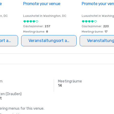
e
Promote your venue
Promote your ve
on
, DC
Luxushotel in
Washington
, DC
Luxushotel in
Washing
Gästezimmer
:
237
Gästezimmer
:
220
Meetingräume
:
8
Meetingräume
:
17
ort auswählen
Veranstaltungsort auswählen
Veranstaltun
um
Meetingräume
14
ten (Draußen)
ft
ring menus for this venue.