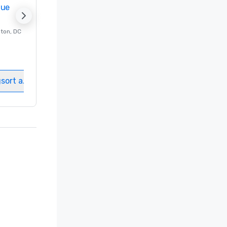
nue
Promote your venue
ton
, DC
Luxushotel in
Washington
, DC
Gästezimmer
:
237
Meetingräume
:
8
gsort auswählen
Veranstaltungsort auswählen