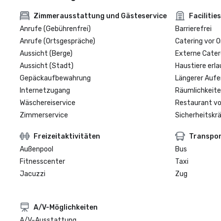
Zimmerausstattung und Gästeservice
Facilities
Anrufe (Gebührenfrei)
Barrierefrei
Anrufe (Ortsgespräche)
Catering vor O
Aussicht (Berge)
Externe Cater
Aussicht (Stadt)
Haustiere erla
Gepäckaufbewahrung
Längerer Aufe
Internetzugang
Räumlichkeite
Wäschereiservice
Restaurant vo
Zimmerservice
Sicherheitskrä
Freizeitaktivitäten
Transpo
Außenpool
Bus
Fitnesscenter
Taxi
Jacuzzi
Zug
A/V-Möglichkeiten
A/V-Ausstattung