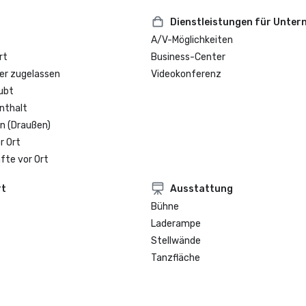
Dienstleistungen für Unte
A/V-Möglichkeiten
rt
Business-Center
er zugelassen
Videokonferenz
ubt
nthalt
n (Draußen)
r Ort
fte vor Ort
rt
Ausstattung
Bühne
Laderampe
Stellwände
Tanzfläche