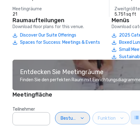
Meetingräume
Zweitgrößt
21
5.751 sq ft
Raumaufteilungen
Menüs
Download floor plans for this venue.
Download cate
Discover Our Suite Offerings
2025 Cate
Spaces for Success: Meetings & Events
Boxed Lu
Small Mee
Sustainab
Entdecken Sie Meetingräume
Finden Sie den perfekten Raum mit Einrichtungsdiagramme
Meetingfläche
Teilnehmer
Bestuhlung
Funktion