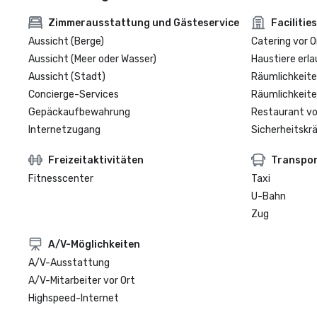
Zimmerausstattung und Gästeservice
Facilities
Aussicht (Berge)
Catering vor O
Aussicht (Meer oder Wasser)
Haustiere erla
Aussicht (Stadt)
Räumlichkeite
Concierge-Services
Räumlichkeite
Gepäckaufbewahrung
Restaurant vo
Internetzugang
Sicherheitskrä
Freizeitaktivitäten
Transpo
Fitnesscenter
Taxi
U-Bahn
Zug
A/V-Möglichkeiten
A/V-Ausstattung
A/V-Mitarbeiter vor Ort
Highspeed-Internet