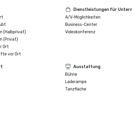
Dienstleistungen für Unte
rt
A/V-Möglichkeiten
ubt
Business-Center
n (Halbprivat)
Videokonferenz
n (Privat)
r Ort
fte vor Ort
rt
Ausstattung
Bühne
Laderampe
Tanzfläche