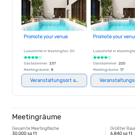
Promote your venue
Promote your venu
Luxushotel in
Washington
, DC
Luxushotel in
Washingt
Gästezimmer
:
237
Gästezimmer
:
220
Meetingräume
:
8
Meetingräume
:
17
Veranstaltungsort auswählen
Veranstaltungs
Meetingräume
Gesamte Meetingfläche
Größter Ra
30.000 sq ft
6.840 sq ft