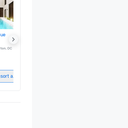
nue
Promote your venue
ton
, DC
Luxushotel in
Washington
, DC
Gästezimmer
:
237
Meetingräume
:
8
gsort auswählen
Veranstaltungsort auswählen