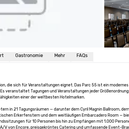
rt
Gastronomie
Mehr
FAQs
ion, die sich für Veranstaltungen eignet. Das Parc 55 ist ein modernes
 Es veranstaltet Tagungen und Veranstaltungen jeder Größenordnung 
higkeiten einer der weltbesten Hotelmarken.

etern in 21 Tagungsräumen — darunter dem Cyril Magnin Ballroom, dem
tischen Erkerfenstern und dem weitläufigen Embarcadero Room — bie
dssitzungen für 10 Personen bis hin zu Empfängen mit 1.000 Persone
les A/V von Encore, preisgekröntes Catering und umfassende Event-Bra