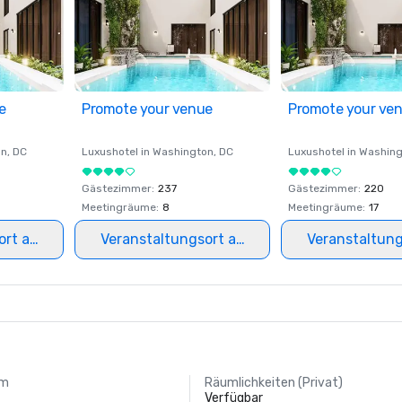
e
Promote your venue
Promote your ve
on
, DC
Luxushotel in
Washington
, DC
Luxushotel in
Washing
Gästezimmer
:
237
Gästezimmer
:
220
Meetingräume
:
8
Meetingräume
:
17
ort auswählen
Veranstaltungsort auswählen
Veranstaltun
um
Räumlichkeiten (Privat)
Verfügbar