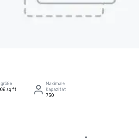
größe
Maximale
108 sq ft
Kapazität
730