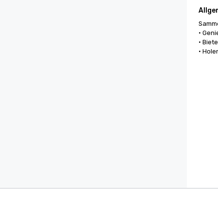
Allge
Sammel
• Geni
• Biet
• Hole
Cvent Supplier Network
Eventm