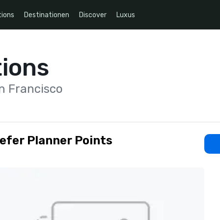
ions
Destinationen
Discover
Luxus
ions
n Francisco
refer Planner Points