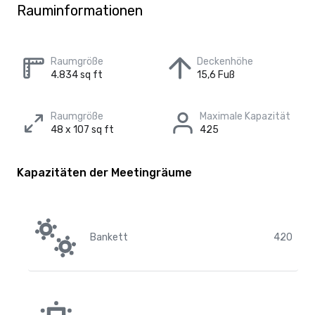
Rauminformationen
Raumgröße
Deckenhöhe
4.834 sq ft
15,6 Fuß
Raumgröße
Maximale Kapazität
48 x 107 sq ft
425
Kapazitäten der Meetingräume
Bankett
420