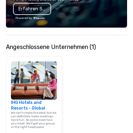
Erfahren Sie mehr
Powered by
Angeschlossene Unternehmen (1)
IHG Hotels and
Resorts - Global
We can't create the deck, but we
can definitely make meetings
more fun. So come meet how
you meet. We'll get your group
in the right headspace.