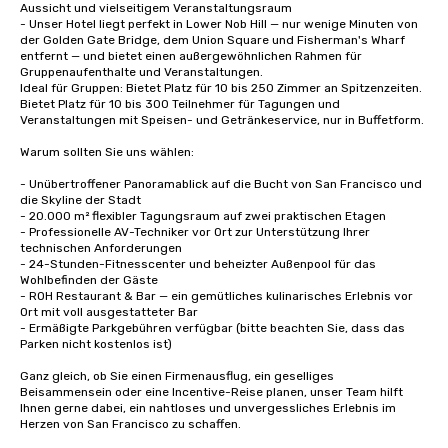
Aussicht und vielseitigem Veranstaltungsraum

- Unser Hotel liegt perfekt in Lower Nob Hill — nur wenige Minuten von 
der Golden Gate Bridge, dem Union Square und Fisherman's Wharf 
entfernt — und bietet einen außergewöhnlichen Rahmen für 
Gruppenaufenthalte und Veranstaltungen.

Ideal für Gruppen: Bietet Platz für 10 bis 250 Zimmer an Spitzenzeiten.

Bietet Platz für 10 bis 300 Teilnehmer für Tagungen und 
Veranstaltungen mit Speisen- und Getränkeservice, nur in Buffetform. 

Warum sollten Sie uns wählen:

- Unübertroffener Panoramablick auf die Bucht von San Francisco und 
die Skyline der Stadt

- 20.000 m² flexibler Tagungsraum auf zwei praktischen Etagen

- Professionelle AV-Techniker vor Ort zur Unterstützung Ihrer 
technischen Anforderungen

- 24-Stunden-Fitnesscenter und beheizter Außenpool für das 
Wohlbefinden der Gäste

- ROH Restaurant & Bar — ein gemütliches kulinarisches Erlebnis vor 
Ort mit voll ausgestatteter Bar

- Ermäßigte Parkgebühren verfügbar (bitte beachten Sie, dass das 
Parken nicht kostenlos ist)

Ganz gleich, ob Sie einen Firmenausflug, ein geselliges 
Beisammensein oder eine Incentive-Reise planen, unser Team hilft 
Ihnen gerne dabei, ein nahtloses und unvergessliches Erlebnis im 
Herzen von San Francisco zu schaffen.