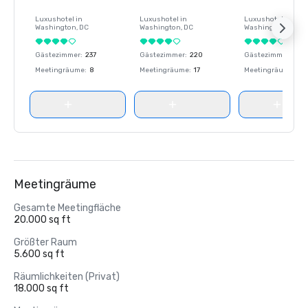
Luxushotel in
Luxushotel in
Luxushotel in
Washington
, DC
Washington
, DC
Washington
, DC
Gästezimmer
:
237
Gästezimmer
:
220
Gästezimmer
:
237
Meetingräume
:
8
Meetingräume
:
17
Meetingräume
:
8
Meetingräume
Gesamte Meetingfläche
20.000 sq ft
Größter Raum
5.600 sq ft
Räumlichkeiten (Privat)
18.000 sq ft