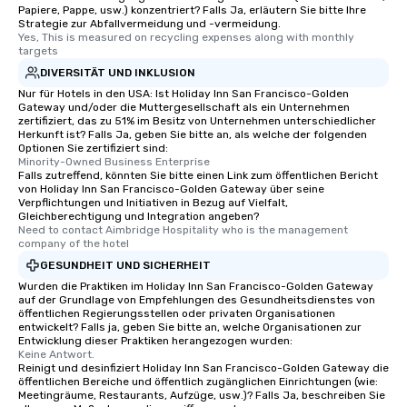
Papiere, Pappe, usw.) konzentriert? Falls Ja, erläutern Sie bitte Ihre
Strategie zur Abfallvermeidung und -vermeidung.
Yes, This is measured on recycling expenses along with monthly 
targets
DIVERSITÄT UND INKLUSION
Nur für Hotels in den USA: Ist Holiday Inn San Francisco-Golden
Gateway und/oder die Muttergesellschaft als ein Unternehmen
zertifiziert, das zu 51% im Besitz von Unternehmen unterschiedlicher
Herkunft ist? Falls Ja, geben Sie bitte an, als welche der folgenden
Optionen Sie zertifiziert sind:
Minority-Owned Business Enterprise
Falls zutreffend, könnten Sie bitte einen Link zum öffentlichen Bericht
von Holiday Inn San Francisco-Golden Gateway über seine
Verpflichtungen und Initiativen in Bezug auf Vielfalt,
Gleichberechtigung und Integration angeben?
Need to contact Aimbridge Hospitality who is the management 
company of the hotel
GESUNDHEIT UND SICHERHEIT
Wurden die Praktiken im Holiday Inn San Francisco-Golden Gateway
auf der Grundlage von Empfehlungen des Gesundheitsdienstes von
öffentlichen Regierungsstellen oder privaten Organisationen
entwickelt? Falls ja, geben Sie bitte an, welche Organisationen zur
Entwicklung dieser Praktiken herangezogen wurden:
Keine Antwort.
Reinigt und desinfiziert Holiday Inn San Francisco-Golden Gateway die
öffentlichen Bereiche und öffentlich zugänglichen Einrichtungen (wie:
Meetingräume, Restaurants, Aufzüge, usw.)? Falls Ja, beschreiben Sie