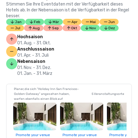
Stimmen Sie Ihre Eventdaten mit der Verfügbarkeit dieses
Hotels ab. In der Nebensaison ist die Verfügbarkeit in der Regel
besser.
Jan
Feb
Mär
Apr
Mai
Jun
Jul
Aug
Sep
Okt
Nov
Dez
Hochsaison
01. Aug. - 31. Okt.
Anschlusssaison
01. Apr. - 31. Juli
Nebensaison
01. Nov. - 31. Dez.
01. Jan. - 31. März
Planer, die sich "Holiday Inn San Francisco-
Golden Gateway" angesehen haben,
5 Veranstaltungsorte
warfen ebenfalls einen Blick auf
Promote your venue
Promote your venue
Promote your ve