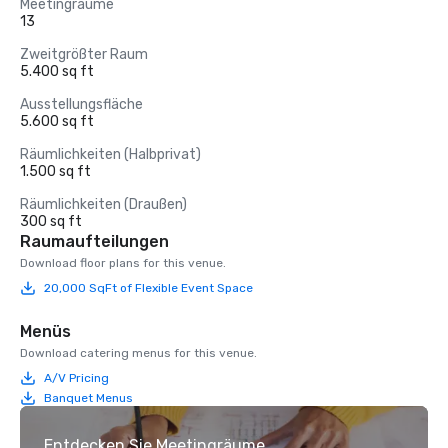
Meetingräume
13
Zweitgrößter Raum
5.400 sq ft
Ausstellungsfläche
5.600 sq ft
Räumlichkeiten (Halbprivat)
1.500 sq ft
Räumlichkeiten (Draußen)
300 sq ft
Raumaufteilungen
Download floor plans for this venue.
20,000 SqFt of Flexible Event Space
Menüs
Download catering menus for this venue.
A/V Pricing
Banquet Menus
Entdecken Sie Meetingräume