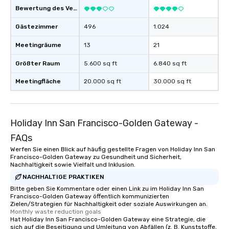
Bewertung des Veranstaltungsortes
Gästezimmer
496
1.024
Meetingräume
13
21
Größter Raum
5.600 sq ft
6.840 sq ft
Meetingfläche
20.000 sq ft
30.000 sq ft
Holiday Inn San Francisco-Golden Gateway -
FAQs
Werfen Sie einen Blick auf häufig gestellte Fragen von Holiday Inn San
Francisco-Golden Gateway zu Gesundheit und Sicherheit,
Nachhaltigkeit sowie Vielfalt und Inklusion.
NACHHALTIGE PRAKTIKEN
Bitte geben Sie Kommentare oder einen Link zu im Holiday Inn San
Francisco-Golden Gateway öffentlich kommunizierten
Zielen/Strategien für Nachhaltigkeit oder soziale Auswirkungen an.
Monthly waste reduction goals
Hat Holiday Inn San Francisco-Golden Gateway eine Strategie, die
sich auf die Beseitigung und Umleitung von Abfällen (z. B. Kunststoffe,