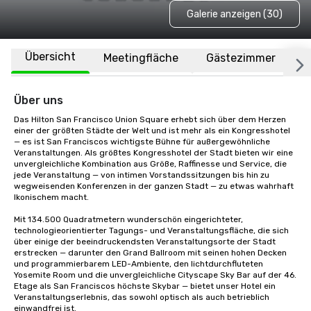
Galerie anzeigen (30)
Übersicht
Meetingfläche
Gästezimmer
O
Über uns
Das Hilton San Francisco Union Square erhebt sich über dem Herzen 
einer der größten Städte der Welt und ist mehr als ein Kongresshotel 
— es ist San Franciscos wichtigste Bühne für außergewöhnliche 
Veranstaltungen. Als größtes Kongresshotel der Stadt bieten wir eine 
unvergleichliche Kombination aus Größe, Raffinesse und Service, die 
jede Veranstaltung — von intimen Vorstandssitzungen bis hin zu 
wegweisenden Konferenzen in der ganzen Stadt — zu etwas wahrhaft 
Ikonischem macht.

Mit 134.500 Quadratmetern wunderschön eingerichteter, 
technologieorientierter Tagungs- und Veranstaltungsfläche, die sich 
über einige der beeindruckendsten Veranstaltungsorte der Stadt 
erstrecken — darunter den Grand Ballroom mit seinen hohen Decken 
und programmierbarem LED-Ambiente, den lichtdurchfluteten 
Yosemite Room und die unvergleichliche Cityscape Sky Bar auf der 46. 
Etage als San Franciscos höchste Skybar — bietet unser Hotel ein 
Veranstaltungserlebnis, das sowohl optisch als auch betrieblich 
einwandfrei ist.
