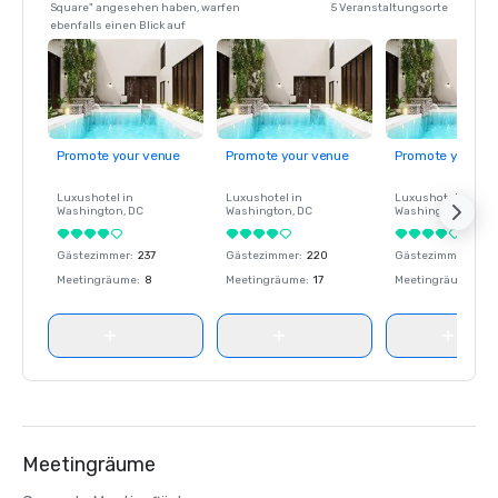
Square" angesehen haben, warfen
5 Veranstaltungsorte
ebenfalls einen Blick auf
Promote your venue
Promote your venue
Promote your ve
Luxushotel in
Luxushotel in
Luxushotel in
Washington
, DC
Washington
, DC
Washington
, DC
Gästezimmer
:
237
Gästezimmer
:
220
Gästezimmer
:
237
Meetingräume
:
8
Meetingräume
:
17
Meetingräume
:
8
Meetingräume