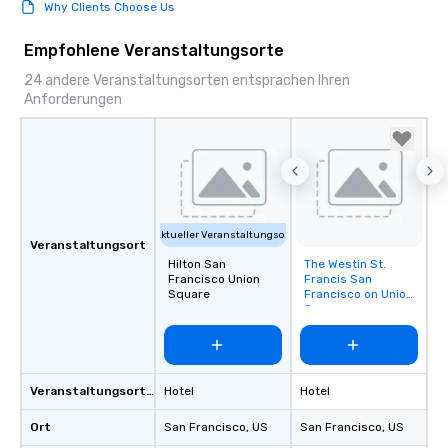
Why Clients Choose Us
Empfohlene Veranstaltungsorte
24 andere Veranstaltungsorten entsprachen Ihren
Anforderungen
Aktueller Veranstaltungsort
Veranstaltungsort
Hilton San
The Westin St.
Removed from
Francisco Union
Francis San
favorites
Square
Francisco on Union
Square
Veranstaltungsortstyp
Hotel
Hotel
Ort
San Francisco
, US
San Francisco
, US