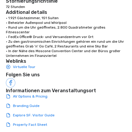
Stornierungsrichtlinie
72 Stunden
Additional details
• 1.921 Gästezimmer, 151 Suiten

• Beheizter Außenpool und Whirlpool

• Rund um die Uhr geöffnetes, 2.800 Quadratmeter großes 
Fitnesscenter

• FedEx Office® Druck- und Versandzentrum vor Ort

• Zu den gastronomischen Einrichtungen gehören ein rund um die Uhr 
geöffnetes Grab 'n' Go Café, 2 Restaurants und eine Sky Bar

• In der Nähe des Moscone Convention Center und der Büros großer 
Unternehmen im Finanzviertel
Weblinks
Virtuelle Tour
Folgen Sie uns
Informationen zum Veranstaltungsort
AV Options & Pricing
Branding Guide
Explore SF: Visitor Guide
Property Fact Sheet