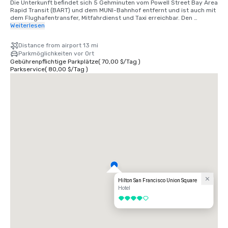
Die Unterkunft befindet sich 5 Gehminuten vom Powell Street Bay Area 
Rapid Transit (BART) und dem MUNI-Bahnhof entfernt und ist auch mit 
dem Flughafentransfer, Mitfahrdienst und Taxi erreichbar. Den 
internationalen Flughafen SFO erreichen Sie mit dem Auto in 25 
Weiterlesen
Minuten, mit dem BART-Zug in 40 Minuten. Wir befinden uns im Union 
Square District, im Herzen der Innenstadt von San Francisco.
Distance from airport 13 mi
Parkmöglichkeiten vor Ort
Gebührenpflichtige Parkplätze
(
70,00 $
/
Tag
)
Parkservice
(
80,00 $
/
Tag
)
Hilton San Francisco Union Square
Hotel
4 von 5