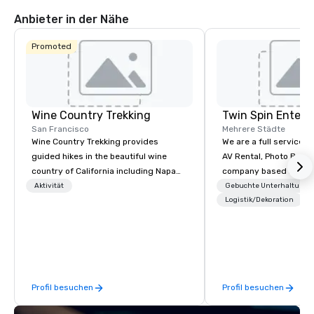
Anbieter in der Nähe
Promoted
Wine Country Trekking
Twin Spin Entert
San Francisco
Mehrere Städte
Wine Country Trekking provides
We are a full service 
guided hikes in the beautiful wine
AV Rental, Photo Booth
country of California including Napa
company based in the 
and Sonoma Valleys. These
Bay Area. We specialize in corporate
Aktivität
Gebuchte Unterhaltung
experiences include walking in the
events and weddings 
Logistik/Dekoration
vineyards, amongst ancient redwood
serving the Bay Area s
trees and oak groves with a curated
Some of our clients inc
wine country lunch and visits to iconic
Cisco, Apple, Intel, A
wineries for superb wine tasting
Airlines, Sony, Meta, P
experiences. In addition to our guided
Profil besuchen
Profil besuchen
day hikes we provide luxury self-
guided inn-to-in walking vacations