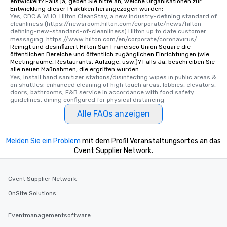
entwickelt? Falls ja, geben Sie bitte an, welche Organisationen zur
Entwicklung dieser Praktiken herangezogen wurden:
Yes, CDC & WHO. Hilton CleanStay, a new industry-defining standard of 
cleanliness (https://newsroom.hilton.com/corporate/news/hilton-
defining-new-standard-of-cleanliness) Hilton up to date customer 
messaging: https://www.hilton.com/en/corporate/coronavirus/
Reinigt und desinfiziert Hilton San Francisco Union Square die
öffentlichen Bereiche und öffentlich zugänglichen Einrichtungen (wie:
Meetingräume, Restaurants, Aufzüge, usw.)? Falls Ja, beschreiben Sie
alle neuen Maßnahmen, die ergriffen wurden.
Yes, Install hand sanitizer stations/disinfecting wipes in public areas & 
on shuttles; enhanced cleaning of high touch areas, lobbies, elevators, 
doors, bathrooms; F&B service in accordance with food safety 
guidelines, dining configured for physical distancing
Alle FAQs anzeigen
Melden Sie ein Problem
mit dem Profil Veranstaltungsortes an das
Cvent Supplier Network.
Cvent Supplier Network
OnSite Solutions
Eventmanagementsoftware