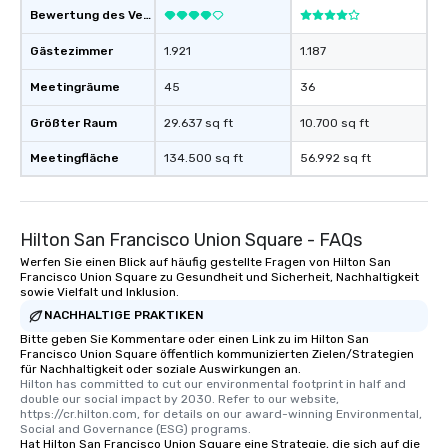
Bewertung des Veranstaltungsortes
Gästezimmer
1.921
1.187
Meetingräume
45
36
Größter Raum
29.637 sq ft
10.700 sq ft
Meetingfläche
134.500 sq ft
56.992 sq ft
Hilton San Francisco Union Square - FAQs
Werfen Sie einen Blick auf häufig gestellte Fragen von Hilton San
Francisco Union Square zu Gesundheit und Sicherheit, Nachhaltigkeit
sowie Vielfalt und Inklusion.
NACHHALTIGE PRAKTIKEN
Bitte geben Sie Kommentare oder einen Link zu im Hilton San
Francisco Union Square öffentlich kommunizierten Zielen/Strategien
für Nachhaltigkeit oder soziale Auswirkungen an.
Hilton has committed to cut our environmental footprint in half and 
double our social impact by 2030. Refer to our website, 
https://cr.hilton.com, for details on our award-winning Environmental, 
Social and Governance (ESG) programs.
Hat Hilton San Francisco Union Square eine Strategie, die sich auf die