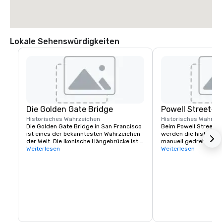
Lokale Sehenswürdigkeiten
Die Golden Gate Bridge
Powell Street-S
Historisches Wahrzeichen
Historisches Wahrze
Die Golden Gate Bridge in San Francisco 
Beim Powell Street C
ist eines der bekanntesten Wahrzeichen 
werden die historisc
der Welt. Die ikonische Hängebrücke ist 
manuell gedreht, um 
bekannt für ihre auffällige orange Farbe 
Weiterlesen
ändern. Es liegt an d
Weiterlesen
und ihre atemberaubende Aussicht.
der Market Street und 
Ausgangspunkt für Fa
ikonischen Hügel der