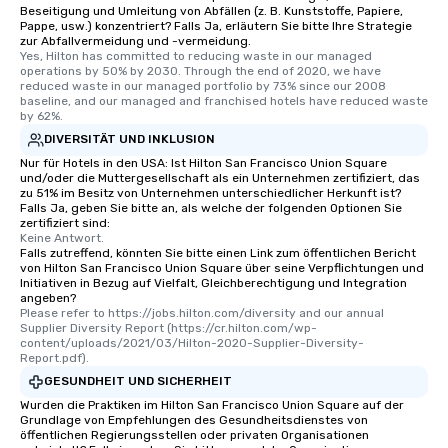
Beseitigung und Umleitung von Abfällen (z. B. Kunststoffe, Papiere,
Pappe, usw.) konzentriert? Falls Ja, erläutern Sie bitte Ihre Strategie
zur Abfallvermeidung und -vermeidung.
Yes, Hilton has committed to reducing waste in our managed 
operations by 50% by 2030. Through the end of 2020, we have 
reduced waste in our managed portfolio by 73% since our 2008 
baseline, and our managed and franchised hotels have reduced waste 
by 62%.
DIVERSITÄT UND INKLUSION
Nur für Hotels in den USA: Ist Hilton San Francisco Union Square
und/oder die Muttergesellschaft als ein Unternehmen zertifiziert, das
zu 51% im Besitz von Unternehmen unterschiedlicher Herkunft ist?
Falls Ja, geben Sie bitte an, als welche der folgenden Optionen Sie
zertifiziert sind:
Keine Antwort.
Falls zutreffend, könnten Sie bitte einen Link zum öffentlichen Bericht
von Hilton San Francisco Union Square über seine Verpflichtungen und
Initiativen in Bezug auf Vielfalt, Gleichberechtigung und Integration
angeben?
Please refer to https://jobs.hilton.com/diversity and our annual 
Supplier Diversity Report (https://cr.hilton.com/wp-
content/uploads/2021/03/Hilton-2020-Supplier-Diversity-
Report.pdf).
GESUNDHEIT UND SICHERHEIT
Wurden die Praktiken im Hilton San Francisco Union Square auf der
Grundlage von Empfehlungen des Gesundheitsdienstes von
öffentlichen Regierungsstellen oder privaten Organisationen