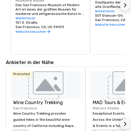
Museum
8 Blöcke
Stadtparks der Welt. 
Das San Francisco Museum of Modern 
alte Grünfläche ist gr
Art ist eines der größten Museen für 
Park in New York City,
Weiterlesen
moderne und zeitgenössische Kunst in 
davon für Fahrzeuge ge
501 Stanyan-Str.
den Vereinigten Staaten und ein 
Weiterlesen
ein sicherer Ort, um a
San Francisco, CA, U
blühendes Kulturzentrum der Bay Area. 
151 3. Straße,
Schätze wie die Calif
Website besuchen
Es erstreckt sich über sieben 
San Francisco, CA, US 94103
Sciences, das Koret C
Stockwerke und verfügt über ein Café 
Website besuchen
den Japanese Tea Gar
und eine Buchhandlung vor Ort. Die 
Botanischen Gärten, l
ständige Sammlung des SFMOMA 
vieles mehr zu erkun
beherbergt die zeitgenössischen 
Künstler Calder, Matisse und Picasso. 
Sonderausstellungen und 
Veranstaltungen finden das ganze Jahr 
Anbieter in der Nähe
über statt.
Promoted
Wine Country Trekking
MAD Tours & Eve
San Francisco
Mehrere Städte
Wine Country Trekking provides
Exceptional Events & 
guided hikes in the beautiful wine
Across the United States! MAD 
country of California including Napa
& Events is a full-serv