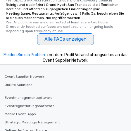
Yes, GBAC STAR Accreditation (Global Biorisk Advisory Council)
Reinigt und desinfiziert Grand Hyatt San Francisco die öffentlichen
Bereiche und öffentlich zugänglichen Einrichtungen (wie:
Meetingräume, Restaurants, Aufzüge, usw.)? Falls Ja, beschreiben Sie
alle neuen Maßnahmen, die ergriffen wurden.
Yes, All public areas are disinfected at least every two hours. 
Grequently touched surfaces are sanitized on an ongoing basis 
depending upon frequency of use.
Alle FAQs anzeigen
Melden Sie ein Problem
mit dem Profil Veranstaltungsortes an das
Cvent Supplier Network.
Cvent Supplier Network
OnSite Solutions
Eventmanagementsoftware
Eventregistrierungssoftware
Mobile Event-Apps
Strategic Meetings Management
Online-Umfragesoftware