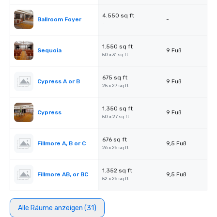
4.550 sq ft
Ballroom Foyer
-
-
1.550 sq ft
Sequoia
9 Fuß
50 x 31 sq ft
675 sq ft
Cypress A or B
9 Fuß
25 x 27 sq ft
1.350 sq ft
Cypress
9 Fuß
50 x 27 sq ft
676 sq ft
Fillmore A, B or C
9,5 Fuß
26 x 26 sq ft
1.352 sq ft
Fillmore AB, or BC
9,5 Fuß
52 x 26 sq ft
Alle Räume anzeigen (31)