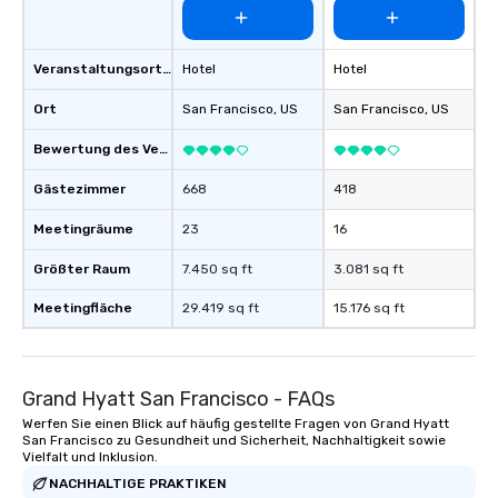
Veranstaltungsortstyp
Hotel
Hotel
Ort
San Francisco
, US
San Francisco
, US
Bewertung des Veranstaltungsortes
Gästezimmer
668
418
Meetingräume
23
16
Größter Raum
7.450 sq ft
3.081 sq ft
Meetingfläche
29.419 sq ft
15.176 sq ft
Grand Hyatt San Francisco - FAQs
Werfen Sie einen Blick auf häufig gestellte Fragen von Grand Hyatt
San Francisco zu Gesundheit und Sicherheit, Nachhaltigkeit sowie
Vielfalt und Inklusion.
NACHHALTIGE PRAKTIKEN