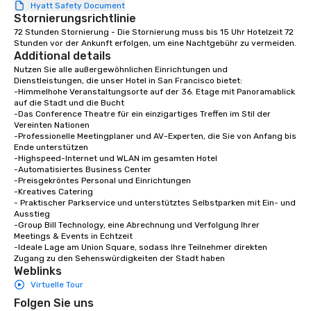
Hyatt Safety Document
Stornierungsrichtlinie
72 Stunden Stornierung - Die Stornierung muss bis 15 Uhr Hotelzeit 72 
Stunden vor der Ankunft erfolgen, um eine Nachtgebühr zu vermeiden.
Additional details
Nutzen Sie alle außergewöhnlichen Einrichtungen und 
Dienstleistungen, die unser Hotel in San Francisco bietet:

-Himmelhohe Veranstaltungsorte auf der 36. Etage mit Panoramablick 
auf die Stadt und die Bucht

-Das Conference Theatre für ein einzigartiges Treffen im Stil der 
Vereinten Nationen

-Professionelle Meetingplaner und AV-Experten, die Sie von Anfang bis 
Ende unterstützen

-Highspeed-Internet und WLAN im gesamten Hotel

-Automatisiertes Business Center

-Preisgekröntes Personal und Einrichtungen

-Kreatives Catering

- Praktischer Parkservice und unterstütztes Selbstparken mit Ein- und 
Ausstieg

-Group Bill Technology, eine Abrechnung und Verfolgung Ihrer 
Meetings & Events in Echtzeit

-Ideale Lage am Union Square, sodass Ihre Teilnehmer direkten 
Zugang zu den Sehenswürdigkeiten der Stadt haben
Weblinks
Virtuelle Tour
Folgen Sie uns