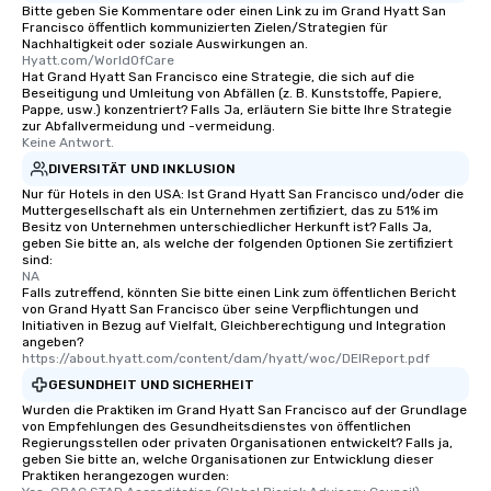
Bitte geben Sie Kommentare oder einen Link zu im Grand Hyatt San
Francisco öffentlich kommunizierten Zielen/Strategien für
Nachhaltigkeit oder soziale Auswirkungen an.
Hyatt.com/WorldOfCare
Hat Grand Hyatt San Francisco eine Strategie, die sich auf die
Beseitigung und Umleitung von Abfällen (z. B. Kunststoffe, Papiere,
Pappe, usw.) konzentriert? Falls Ja, erläutern Sie bitte Ihre Strategie
zur Abfallvermeidung und -vermeidung.
Keine Antwort.
DIVERSITÄT UND INKLUSION
Nur für Hotels in den USA: Ist Grand Hyatt San Francisco und/oder die
Muttergesellschaft als ein Unternehmen zertifiziert, das zu 51% im
Besitz von Unternehmen unterschiedlicher Herkunft ist? Falls Ja,
geben Sie bitte an, als welche der folgenden Optionen Sie zertifiziert
sind:
NA
Falls zutreffend, könnten Sie bitte einen Link zum öffentlichen Bericht
von Grand Hyatt San Francisco über seine Verpflichtungen und
Initiativen in Bezug auf Vielfalt, Gleichberechtigung und Integration
angeben?
https://about.hyatt.com/content/dam/hyatt/woc/DEIReport.pdf
GESUNDHEIT UND SICHERHEIT
Wurden die Praktiken im Grand Hyatt San Francisco auf der Grundlage
von Empfehlungen des Gesundheitsdienstes von öffentlichen
Regierungsstellen oder privaten Organisationen entwickelt? Falls ja,
geben Sie bitte an, welche Organisationen zur Entwicklung dieser
Praktiken herangezogen wurden: