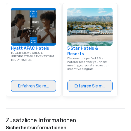
responsible tourism. With experience
across destinations lik
Miami, Los Angeles, Sa
Las Vegas, Chicago, Na
New Orleans, we combin
local expertise, and t
ground support to brin
Hyatt APAC Hotels
5 Star Hotels &
life.
TOGETHER, WE CREATE
Resorts
UNFORGETTABLE EVENTS THAT
Discover the perfect 5 Star
TRULY MATTER.
hotel or resort for your next
meeting, corporate retreat, or
incentive program.
Erfahren Sie mehr
Erfahren Sie mehr
Zusätzliche Informationen
Sicherheitsinformationen