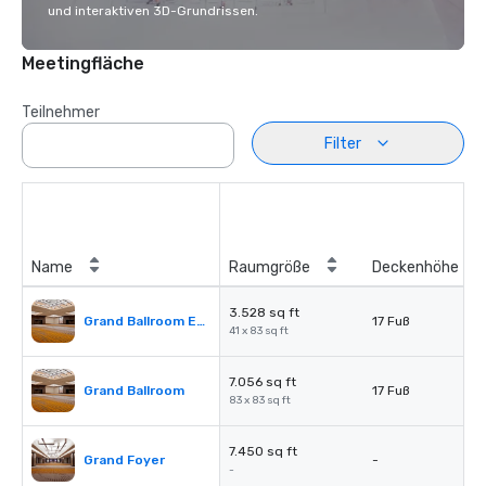
und interaktiven 3D-Grundrissen.
Meetingfläche
Teilnehmer
Filter
Name
Raumgröße
Deckenhöhe
3.528 sq ft
Grand Ballroom East or West
17 Fuß
41 x 83 sq ft
7.056 sq ft
Grand Ballroom
17 Fuß
83 x 83 sq ft
7.450 sq ft
Grand Foyer
-
-