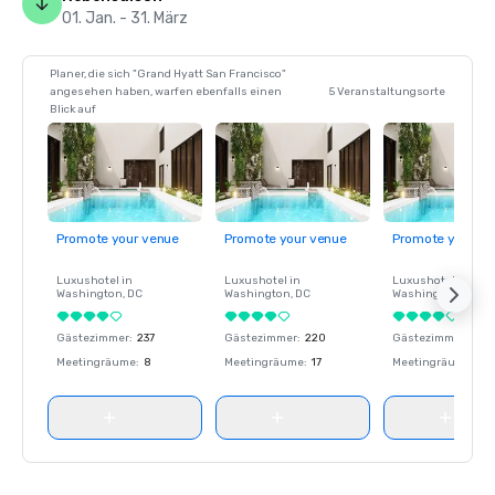
01. Jan. - 31. März
Planer, die sich "Grand Hyatt San Francisco"
angesehen haben, warfen ebenfalls einen
5 Veranstaltungsorte
Blick auf
Promote your venue
Promote your venue
Promote your ve
Luxushotel in
Luxushotel in
Luxushotel in
Washington
, DC
Washington
, DC
Washington
, DC
Gästezimmer
:
237
Gästezimmer
:
220
Gästezimmer
:
237
Meetingräume
:
8
Meetingräume
:
17
Meetingräume
:
8