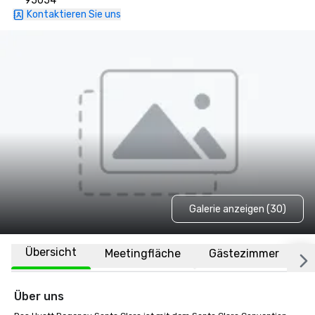
95054
Kontaktieren Sie uns
Galerie anzeigen (30)
Übersicht
Meetingfläche
Gästezimmer
O
Über uns