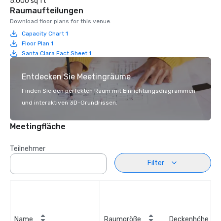
5.000 sq ft
Raumaufteilungen
Download floor plans for this venue.
Capacity Chart 1
Floor Plan 1
Santa Clara Fact Sheet 1
Entdecken Sie Meetingräume
Finden Sie den perfekten Raum mit Einrichtungsdiagrammen
und interaktiven 3D-Grundrissen.
Meetingfläche
Teilnehmer
Filter
Name
Raumgröße
Deckenhöhe