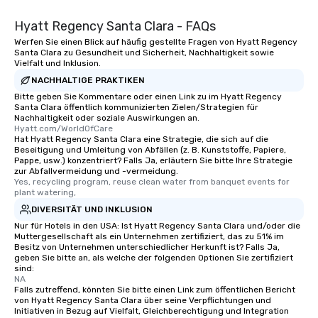
Hyatt Regency Santa Clara - FAQs
Werfen Sie einen Blick auf häufig gestellte Fragen von Hyatt Regency
Santa Clara zu Gesundheit und Sicherheit, Nachhaltigkeit sowie
Vielfalt und Inklusion.
NACHHALTIGE PRAKTIKEN
Bitte geben Sie Kommentare oder einen Link zu im Hyatt Regency
Santa Clara öffentlich kommunizierten Zielen/Strategien für
Nachhaltigkeit oder soziale Auswirkungen an.
Hyatt.com/WorldOfCare
Hat Hyatt Regency Santa Clara eine Strategie, die sich auf die
Beseitigung und Umleitung von Abfällen (z. B. Kunststoffe, Papiere,
Pappe, usw.) konzentriert? Falls Ja, erläutern Sie bitte Ihre Strategie
zur Abfallvermeidung und -vermeidung.
Yes, recycling program, reuse clean water from banquet events for 
plant watering,
DIVERSITÄT UND INKLUSION
Nur für Hotels in den USA: Ist Hyatt Regency Santa Clara und/oder die
Muttergesellschaft als ein Unternehmen zertifiziert, das zu 51% im
Besitz von Unternehmen unterschiedlicher Herkunft ist? Falls Ja,
geben Sie bitte an, als welche der folgenden Optionen Sie zertifiziert
sind:
NA
Falls zutreffend, könnten Sie bitte einen Link zum öffentlichen Bericht
von Hyatt Regency Santa Clara über seine Verpflichtungen und
Initiativen in Bezug auf Vielfalt, Gleichberechtigung und Integration