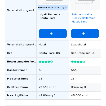
Aktueller Veranstaltungsort
Veranstaltungsort
Hyatt Regency
Palace Hotel, a
Removed from
Santa Clara
Luxury Collection
favorites
Hotel, San
Francisco
Veranstaltungsortstyp
Hotel
Luxushotel
Ort
Santa Clara
, US
San Francisco
, US
Bewertung des Veranstaltungsortes
Gästezimmer
505
556
Meetingräume
28
26
Größter Raum
22.568 sq ft
8.964 sq ft
Meetingfläche
42.806 sq ft
45.000 sq ft