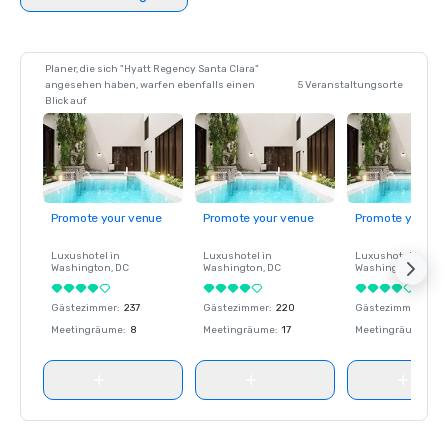
Planer, die sich "Hyatt Regency Santa Clara"
angesehen haben, warfen ebenfalls einen
5 Veranstaltungsorte
Blick auf
Promote your venue
Promote your venue
Promote your ve
Luxushotel in
Luxushotel in
Luxushotel in
Washington
, DC
Washington
, DC
Washington
, DC
Gästezimmer
:
237
Gästezimmer
:
220
Gästezimmer
:
237
Meetingräume
:
8
Meetingräume
:
17
Meetingräume
:
8