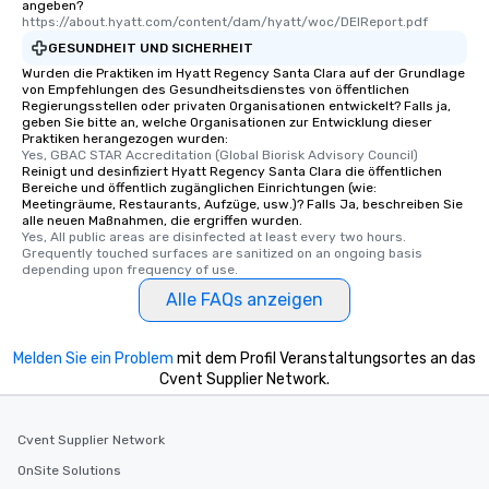
angeben?
https://about.hyatt.com/content/dam/hyatt/woc/DEIReport.pdf
GESUNDHEIT UND SICHERHEIT
Wurden die Praktiken im Hyatt Regency Santa Clara auf der Grundlage
von Empfehlungen des Gesundheitsdienstes von öffentlichen
Regierungsstellen oder privaten Organisationen entwickelt? Falls ja,
geben Sie bitte an, welche Organisationen zur Entwicklung dieser
Praktiken herangezogen wurden:
Yes, GBAC STAR Accreditation (Global Biorisk Advisory Council)
Reinigt und desinfiziert Hyatt Regency Santa Clara die öffentlichen
Bereiche und öffentlich zugänglichen Einrichtungen (wie:
Meetingräume, Restaurants, Aufzüge, usw.)? Falls Ja, beschreiben Sie
alle neuen Maßnahmen, die ergriffen wurden.
Yes, All public areas are disinfected at least every two hours. 
Grequently touched surfaces are sanitized on an ongoing basis 
depending upon frequency of use.
Alle FAQs anzeigen
Melden Sie ein Problem
mit dem Profil Veranstaltungsortes an das
Cvent Supplier Network.
Cvent Supplier Network
OnSite Solutions