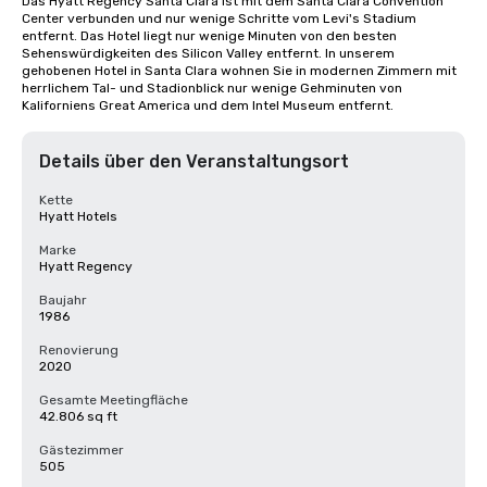
Das Hyatt Regency Santa Clara ist mit dem Santa Clara Convention 
Center verbunden und nur wenige Schritte vom Levi's Stadium 
entfernt. Das Hotel liegt nur wenige Minuten von den besten 
Sehenswürdigkeiten des Silicon Valley entfernt. In unserem 
gehobenen Hotel in Santa Clara wohnen Sie in modernen Zimmern mit 
herrlichem Tal- und Stadionblick nur wenige Gehminuten von 
Kaliforniens Great America und dem Intel Museum entfernt.
Details über den Veranstaltungsort
Kette
Hyatt Hotels
Marke
Hyatt Regency
Baujahr
1986
Renovierung
2020
Gesamte Meetingfläche
42.806 sq ft
Gästezimmer
505