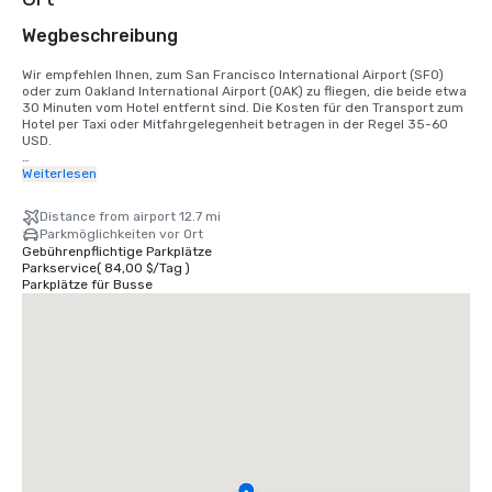
Wegbeschreibung
Wir empfehlen Ihnen, zum San Francisco International Airport (SFO) 
oder zum Oakland International Airport (OAK) zu fliegen, die beide etwa 
30 Minuten vom Hotel entfernt sind. Die Kosten für den Transport zum 
Hotel per Taxi oder Mitfahrgelegenheit betragen in der Regel 35-60 
USD.

Für Gäste, die den Zug nehmen möchten, verkehrt der Bay Area Rapid 
Weiterlesen
Transit (BART) alle 15 bis 20 Minuten zwischen SFO und San Francisco. 
Steigen Sie einfach an der BART-Station im internationalen Terminal in 
Distance from airport 12.7 mi
einen Zug in Richtung San Francisco ein. Steigen Sie an der Station 
Parkmöglichkeiten vor Ort
Montgomery Street aus. Das Palace Hotel befindet sich an der Ecke 
Gebührenpflichtige Parkplätze
Market Street und New Montgomery Street, direkt gegenüber dem 
Parkservice
(
84,00 $
/
Tag
)
Bahnhof. Die Gesamtkosten betragen 8,65 USD. Die Fahrtzeit beträgt 
Parkplätze für Busse
ungefähr 45 Minuten.