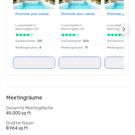
Promote your venue
Promote your venue
Promote your ve
Luxushotel in
Luxushotel in
Luxushotel in
Washington
, DC
Washington
, DC
Washington
, DC
Gästezimmer
:
237
Gästezimmer
:
220
Gästezimmer
:
237
Meetingräume
:
8
Meetingräume
:
17
Meetingräume
:
8
Meetingräume
Gesamte Meetingfläche
45.000 sq ft
Größter Raum
8.964 sq ft