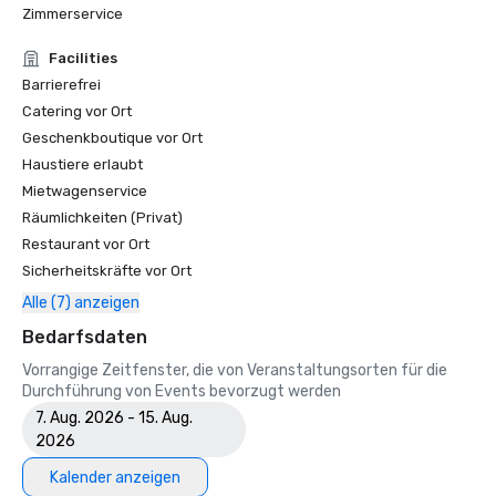
den besten Annehmlichkeiten

Zimmerservice
• Forbes-Reiseführer — eines der 15 Hotels mit 
unvergesslichen Kaviar-Erlebnissen

Facilities
• SF Gate — Das Beste aus der Bay Area — Die 5 besten 
Barrierefrei
Hotels 

Catering vor Ort
• OpenTable — Eines der 12 schönsten Restaurants in SF

Geschenkboutique vor Ort
• Travelers' Choice Awards — Die Besten der Besten

Haustiere erlaubt
• Destination I Do — Eines der 6 besten LGBTQ+-
Mietwagenservice
Hochzeitsziele in den USA (Top-Liste)

• Insidehook — Beste Hotelbar in SF

Räumlichkeiten (Privat)
• SF Travel — Luxushotels mit den besten Bewertungen in 
Restaurant vor Ort
SF

Sicherheitskräfte vor Ort
• Timeout — Eines der besten Luxushotels in SF

Alle (7) anzeigen
2023

Bedarfsdaten
• Das beste Hotel von Condé Nast Traveller

Vorrangige Zeitfenster, die von Veranstaltungsorten für die
• Reise- und Freizeitmagazin - Bestes Hotel in SF

Durchführung von Events bevorzugt werden
7. Aug. 2026 - 15. Aug.
2026
Kalender anzeigen