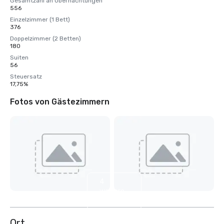
Gesamtzahl an Übernachtungen
556
Einzelzimmer (1 Bett)
376
Doppelzimmer (2 Betten)
180
Suiten
56
Steuersatz
17,75%
Fotos von Gästezimmern
4
weitere
anzeigen
Ort