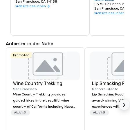
San Francisco, CA 94158
einem lebenden Dach
55 Music Concourse 
Website besuchen
San Francisco, CA 94
Website besuchen
Anbieter in der Nähe
Promoted
Wine Country Trekking
Lip Smacking Foo
San Francisco
Mehrere Städte
Wine Country Trekking provides
Lip Smacking Foodie T
guided hikes in the beautiful wine
award-winning VIP gro
country of California including Napa
experiences with visits
and Sonoma Valleys. These
restaurants throughou
Aktivität
Aktivität
experiences include walking in the
States. Choose either
vineyards, amongst ancient redwood
activity or evening d