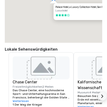
Palace Hotel, a Luxury Collection Hotel, San Fra
Luxushotel
4 von 5
Lokale Sehenswürdigkeiten
Chase Center
Kalifornische A
Freizeitmöglichkeiten
2 Meilen
Wissenschaften
Das Chase Center, eine hochmoderne 
Museum
4 Meilen
Sport- und Unterhaltungsarena in San 
Besuchen Sie den einz
Francisco, beherbergt die Golden State 
Erde mit einem Aquar
Warriors und fast 200 Veranstaltungen 
Weiterlesen
Planetarium, einem 
pro Jahr.
1 Der Weg der Krieger
einem Naturkundemus
Weiterlesen