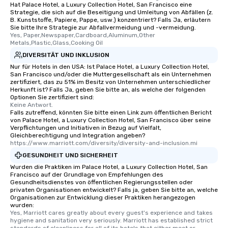
Hat Palace Hotel, a Luxury Collection Hotel, San Francisco eine
entertainment. All tour
Strategie, die sich auf die Beseitigung und Umleitung von Abfällen (z.
knowledgeable, profes
B. Kunststoffe, Papiere, Pappe, usw.) konzentriert? Falls Ja, erläutern
who leads the group on
Sie bitte Ihre Strategie zur Abfallvermeidung und -vermeidung.
Yes, Paper,Newspaper,Cardboard,Aluminum,Other 
offering engaging tidb
Metals,Plastic,Glass,Cooking Oil
fascinating stories. S
DIVERSITÄT UND INKLUSION
interactive experience
Nur für Hotels in den USA: Ist Palace Hotel, a Luxury Collection Hotel,
along the way exclusive
San Francisco und/oder die Muttergesellschaft als ein Unternehmen
ensuring there is neve
zertifiziert, das zu 51% im Besitz von Unternehmen unterschiedlicher
Herkunft ist? Falls Ja, geben Sie bitte an, als welche der folgenden
Different Types of Cuis
Optionen Sie zertifiziert sind:
experiences offer the a
Keine Antwort.
several renowned rest
Falls zutreffend, könnten Sie bitte einen Link zum öffentlichen Bericht
von Palace Hotel, a Luxury Collection Hotel, San Francisco über seine
convenient outing, inc
Verpflichtungen und Initiativen in Bezug auf Vielfalt,
and your guests might
Gleichberechtigung und Integration angeben?
https://www.marriott.com/diversity/diversity-and-inclusion.mi
discovered otherwise 
at a typical corporate 
GESUNDHEIT UND SICHERHEIT
a way to try some of t
Wurden die Praktiken im Palace Hotel, a Luxury Collection Hotel, San
Francisco auf der Grundlage von Empfehlungen des
in the city and dive in
Gesundheitsdienstes von öffentlichen Regierungsstellen oder
cuisines and dishes. Al
privaten Organisationen entwickelt? Falls ja, geben Sie bitte an, welche
Organisationen zur Entwicklung dieser Praktiken herangezogen
selected dishes are cu
wurden:
high standards to ensu
Yes, Marriott cares greatly about every guest's experience and takes 
delight any palate. Tours Available
hygiene and sanitation very seriously. Marriott has established strict 