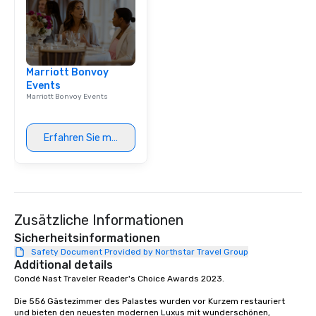
corporate group event
Smacking Foodie Tours,
group is assured a top
experience with three 
Marriott Bonvoy
signature dishes at ea
Events
Our affordable tours a
Marriott Bonvoy Events
person with tax and gr
included. The only thi
are drinks. However, 
Erfahren Sie mehr
package upgrade is ava
provides guests a sign
at various stops. Build Your Network
Our exclusive experien
ultimate networking op
Zusätzliche Informationen
a typical sit-down dinn
to engage the person t
Sicherheitsinformationen
right of you. Because 
Safety Document Provided by Northstar Travel Group
Additional details
place at multiple resta
Condé Nast Traveler Reader's Choice Awards 2023. 

walking in between, th
countless opportunitie
Die 556 Gästezimmer des Palastes wurden vor Kurzem restauriert 
with different people 
und bieten den neuesten modernen Luxus mit wunderschönen, 