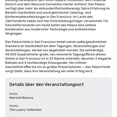
Building Marketplace, dem Union Square, Chinatown, dem Financial 
District und dem Moscone Convention Center entfernt. Das Palace 
verfügt über mehr als einhundertfünfundzwanzig Jahre Erfahrung im 
Bereich Gastlichkeit und unvergleichlicher Catering- und 
Konferenzdienstleistungen in San Francisco. Im Laufe des 
Jahrhunderts haben sich hier Entscheidungsträger versammelt. Für 
Geschäftsreisende von heute bietet das Palace eine seltene 
Kombination aus modernster Technologie und ästhetischem 
Vergnügen.

Das Palace Hotel in San Francisco bietet seinen außergewöhnlichen 
Standard an Gastlichkeit bei allen Tagungen, Veranstaltungen und 
Veranstaltungen, die bei uns abgehalten werden. Die aufwändige, 
45.000 Quadratmeter große, neu renovierte Tagungsfläche dieses 
Hotels in San Francisco ist in 23 Räume unterteilt, darunter 3 elegante 
Ballsäle und 4 hochkarätige Sitzungssäle. Von intimen 
Geschäftstreffen bis hin zu großen Präsentationen — das Palace Hotel 
sorgt dafür, dass Ihre Veranstaltung ein voller Erfolg wird.
Details über den Veranstaltungsort
Kette
Marriott Bonvoy
Marke
The Luxury Collection