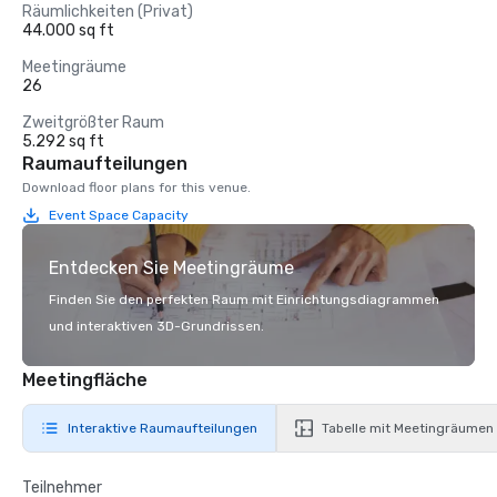
Räumlichkeiten (Privat)
44.000 sq ft
Meetingräume
26
Zweitgrößter Raum
5.292 sq ft
Raumaufteilungen
Download floor plans for this venue.
Event Space Capacity
Entdecken Sie Meetingräume
Finden Sie den perfekten Raum mit Einrichtungsdiagrammen
und interaktiven 3D-Grundrissen.
Meetingfläche
Interaktive Raumaufteilungen
Tabelle mit Meetingräumen
Teilnehmer