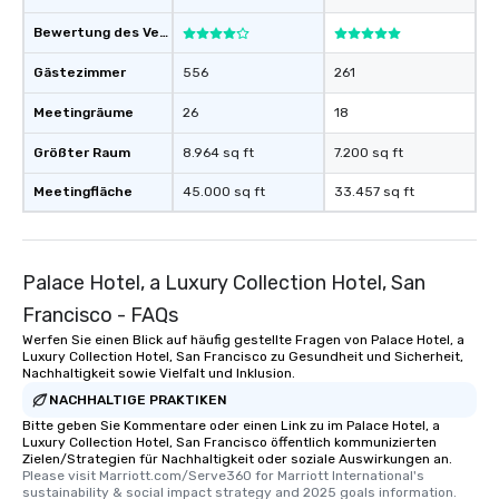
glittering lights of The S
Bewertung des Veranstaltungsortes
Memorable Experience f
Smacking Foodie Tours
Gästezimmer
556
261
to gather and dine tha
Meetingräume
26
18
experienced, and all ar
remember. Our one-of-
Größter Raum
8.964 sq ft
7.200 sq ft
are special, from the fi
last. It’s an experienc
Meetingfläche
45.000 sq ft
33.457 sq ft
will reminisce about lo
leave. Location, Location, Location
One of the best reason
convenient and efficie
Palace Hotel, a Luxury Collection Hotel, San
experience is designed
Francisco - FAQs
restaurants are within
Werfen Sie einen Blick auf häufig gestellte Fragen von Palace Hotel, a
walking distance of ea
Luxury Collection Hotel, San Francisco zu Gesundheit und Sicherheit,
short stroll allows you
Nachhaltigkeit sowie Vielfalt und Inklusion.
members a chance to 
NACHHALTIGE PRAKTIKEN
networking opportunit
Bitte geben Sie Kommentare oder einen Link zu im Palace Hotel, a
heading to the next pl
Luxury Collection Hotel, San Francisco öffentlich kommunizierten
Zielen/Strategien für Nachhaltigkeit oder soziale Auswirkungen an.
itinerary. You Get a Dinner and a Show
Please visit Marriott.com/Serve360 for Marriott International's 
Our tours offer an exqu
sustainability & social impact strategy and 2025 goals information.