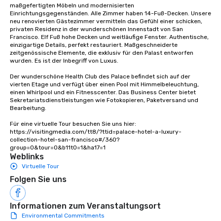
down at each venue a
maßgefertigten Möbeln und modernisierten 
Einrichtungsgegenständen. Alle Zimmer haben 14-Fuß-Decken. Unsere 
traverse along the way
neu renovierten Gästezimmer vermitteln das Gefühl einer schicken, 
experiences not only 
privaten Residenz in der wunderschönen Innenstadt von San 
ways to network, but a
Francisco. Elf Fuß hohe Decken und weitläufige Fenster. Authentische, 
einzigartige Details, perfekt restauriert. Maßgeschneiderte 
way to do so. Large Groups Welcome
zeitgenössische Elemente, die exklusiv für den Palast entworfen 
Lip Smacking Foodie To
wurden. Es ist der Inbegriff von Luxus. 

groups, small or large.
Der wunderschöne Health Club des Palace befindet sich auf der 
experiences can acc
vierten Etage und verfügt über einen Pool mit Himmelbeleuchtung, 
groups from as few as
einen Whirlpool und ein Fitnesscenter. Das Business Center bietet 
as 500 guests, making
Sekretariatsdienstleistungen wie Fotokopieren, Paketversand und 
Bearbeitung.

choice for any corpora
Stress-Free Booking 
Für eine virtuelle Tour besuchen Sie uns hier: 
a tour is stress-free a
https://visitingmedia.com/tt8/?ttid=palace-hotel-a-luxury-
collection-hotel-san-francisco#/360?
enjoy the company of 
group=0&tour=0&b11t0=1&ha17=1
more easily. You’ll tak
Weblinks
knowing that everythin
Virtuelle Tour
of from the moment the
Folgen Sie uns
booked to the minute i
Since the menu is alre
have nothing to worry 
Informationen zum Veranstaltungsort
remember to submit ah
Environmental Commitments