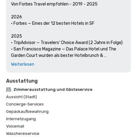
Von Forbes Travel empfohlen - 2019 - 2025

2026

• Forbes — Eines der 12 besten Hotels in SF

2025

• TripAdvisor — Travelers' Choice Award (2 Jahre in Folge)

• San Francisco Magazine — Das Palace Hotel und The 
Garden Court wurden als bester Hotelbrunch & 
Veranstaltungsort ausgezeichnet 

Weiterlesen
• Hospitality Net — Die 27 besten Orte, die Sie mindestens 
einmal in Ihrem Leben in Kalifornien besuchen sollten

Ausstattung
• Thrillist — Die besten Aktivitäten in San Francisco für 
Kunst- und Kulturliebhaber

Zimmerausstattung und Gästeservice
• Lokale Kurzurlaube — Der Concierge des Palace Hotels 
Aussicht (Stadt)
beleuchtet die Kunst und Kultur San Franciscos

Concierge-Services
• Haute Living San Francisco — Das Palace Hotel in San 
Gepäckaufbewahrung
Francisco feiert 150 Jahre

Internetzugang
2024

Voicemail
• Reisen + Freizeit — Die besten Hotels in SF — Hotel mit 
Wäschereiservice