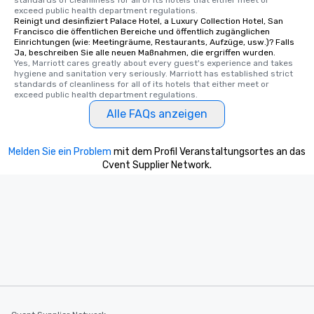
standards of cleanliness for all of its hotels that either meet or 
from Day to Night With
exceed public health department regulations. 
group experience, bookin
Reinigt und desinfiziert Palace Hotel, a Luxury Collection Hotel, San
Francisco die öffentlichen Bereiche und öffentlich zugänglichen
key. Whether you desir
Einrichtungen (wie: Meetingräume, Restaurants, Aufzüge, usw.)? Falls
business hours or earl
Ja, beschreiben Sie alle neuen Maßnahmen, die ergriffen wurden.
after work, we can coo
Yes, Marriott cares greatly about every guest's experience and takes 
hygiene and sanitation very seriously. Marriott has established strict 
you to provide options 
standards of cleanliness for all of its hotels that either meet or 
needs. Go for as Long or as Short as
exceed public health department regulations. 
You Like Along with fle
Alle FAQs anzeigen
scheduling, Lip Smack
Tours also provides a 
durations. Our shortes
Melden Sie ein Problem
mit dem Profil Veranstaltungsortes an das
Cvent Supplier Network.
2.5 hours; our longest 
hours, with optional 
incentives.