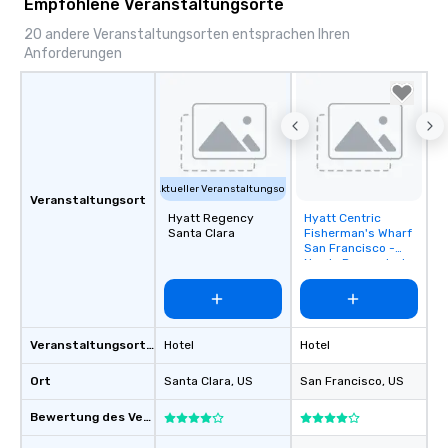
Empfohlene Veranstaltungsorte
20 andere Veranstaltungsorten entsprachen Ihren
Anforderungen
Aktueller Veranstaltungsort
Veranstaltungsort
Hyatt Regency
Hyatt Centric
Removed from
Santa Clara
Fisherman's Wharf
favorites
San Francisco -
Newly Renovated
Veranstaltungsortstyp
Hotel
Hotel
Ort
Santa Clara
, US
San Francisco
, US
Bewertung des Veranstaltungsortes