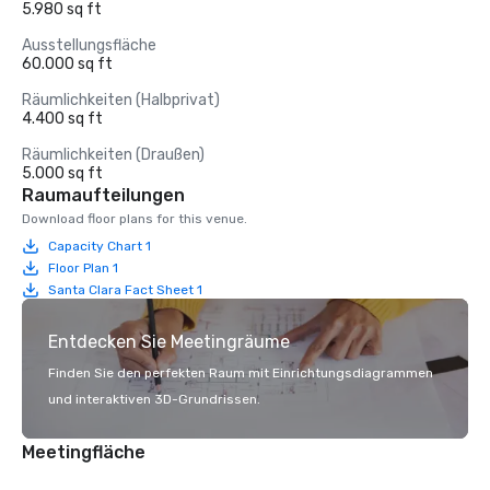
5.980 sq ft
Ausstellungsfläche
60.000 sq ft
Räumlichkeiten (Halbprivat)
4.400 sq ft
Räumlichkeiten (Draußen)
5.000 sq ft
Raumaufteilungen
Download floor plans for this venue.
Capacity Chart 1
Floor Plan 1
Santa Clara Fact Sheet 1
Entdecken Sie Meetingräume
Finden Sie den perfekten Raum mit Einrichtungsdiagrammen
und interaktiven 3D-Grundrissen.
Meetingfläche