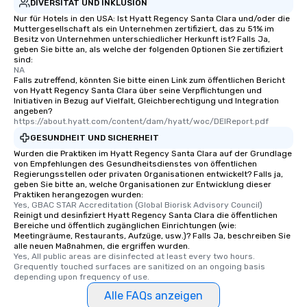
DIVERSITÄT UND INKLUSION
Nur für Hotels in den USA: Ist Hyatt Regency Santa Clara und/oder die
Muttergesellschaft als ein Unternehmen zertifiziert, das zu 51% im
Besitz von Unternehmen unterschiedlicher Herkunft ist? Falls Ja,
geben Sie bitte an, als welche der folgenden Optionen Sie zertifiziert
sind:
NA
Falls zutreffend, könnten Sie bitte einen Link zum öffentlichen Bericht
von Hyatt Regency Santa Clara über seine Verpflichtungen und
Initiativen in Bezug auf Vielfalt, Gleichberechtigung und Integration
angeben?
https://about.hyatt.com/content/dam/hyatt/woc/DEIReport.pdf
GESUNDHEIT UND SICHERHEIT
Wurden die Praktiken im Hyatt Regency Santa Clara auf der Grundlage
von Empfehlungen des Gesundheitsdienstes von öffentlichen
Regierungsstellen oder privaten Organisationen entwickelt? Falls ja,
geben Sie bitte an, welche Organisationen zur Entwicklung dieser
Praktiken herangezogen wurden:
Yes, GBAC STAR Accreditation (Global Biorisk Advisory Council)
Reinigt und desinfiziert Hyatt Regency Santa Clara die öffentlichen
Bereiche und öffentlich zugänglichen Einrichtungen (wie:
Meetingräume, Restaurants, Aufzüge, usw.)? Falls Ja, beschreiben Sie
alle neuen Maßnahmen, die ergriffen wurden.
Yes, All public areas are disinfected at least every two hours. 
Grequently touched surfaces are sanitized on an ongoing basis 
depending upon frequency of use.
Alle FAQs anzeigen