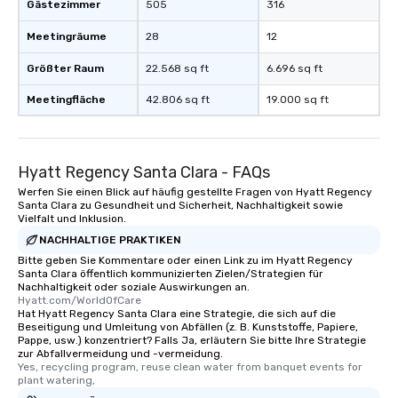
Gästezimmer
505
316
Meetingräume
28
12
Größter Raum
22.568 sq ft
6.696 sq ft
Meetingfläche
42.806 sq ft
19.000 sq ft
Hyatt Regency Santa Clara - FAQs
Werfen Sie einen Blick auf häufig gestellte Fragen von Hyatt Regency
Santa Clara zu Gesundheit und Sicherheit, Nachhaltigkeit sowie
Vielfalt und Inklusion.
NACHHALTIGE PRAKTIKEN
Bitte geben Sie Kommentare oder einen Link zu im Hyatt Regency
Santa Clara öffentlich kommunizierten Zielen/Strategien für
Nachhaltigkeit oder soziale Auswirkungen an.
Hyatt.com/WorldOfCare
Hat Hyatt Regency Santa Clara eine Strategie, die sich auf die
Beseitigung und Umleitung von Abfällen (z. B. Kunststoffe, Papiere,
Pappe, usw.) konzentriert? Falls Ja, erläutern Sie bitte Ihre Strategie
zur Abfallvermeidung und -vermeidung.
Yes, recycling program, reuse clean water from banquet events for 
plant watering,