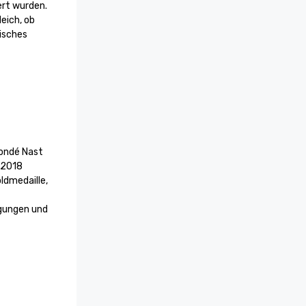
rt wurden. 
ich, ob 
isches 
ondé Nast 

 2018

dmedaille, 
gungen und 
daille, 
st 