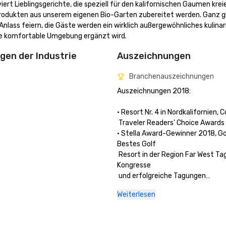
ert Lieblingsgerichte, die speziell für den kalifornischen Gaumen kreie
rodukten aus unserem eigenen Bio-Garten zubereitet werden. Ganz gle
lass feiern, die Gäste werden ein wirklich außergewöhnliches kulinar
ine komfortable Umgebung ergänzt wird.
en der Industrie
Auszeichnungen
Branchenauszeichnungen
Auszeichnungen 2018: 

• Resort Nr. 4 in Nordkalifornien, C
 Traveler Readers' Choice Awards
• Stella Award-Gewinner 2018, Gol
Bestes Golf 

 Resort in der Region Far West Ta
Kongresse 

 und erfolgreiche Tagungen

• Stella-Preisträger 2018, Silberme
Weiterlesen
Beste 

 Hotel/Resort in der Region Far We
Tagungen & 
