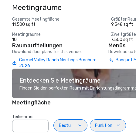
Meetingräume
Gesamte Meetingfläche
Größter Ra
11.500 sq ft
9.548 sq ft
Meetingräume
Zweitgrößt
10
7.500 sq ft
Raumaufteilungen
Menüs
Download floor plans for this venue.
Download cate
Carmel Valley Ranch Meetings Brochure
Banquet 
2026
Entdecken Sie Meetingräume
Finden Sie den perfekten Raum mit Einrichtungsdiagramme
Meetingfläche
Teilnehmer
Bestuhlung
Funktion