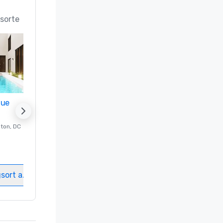
sorte
nue
Promote your venue
ton
, DC
Luxushotel in
Washington
, DC
Gästezimmer
:
237
Meetingräume
:
8
gsort auswählen
Veranstaltungsort auswählen