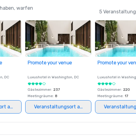
 haben, warfen
5 Veranstaltung
e
Promote your venue
Promote your ve
on
, DC
Luxushotel in
Washington
, DC
Luxushotel in
Washing
Gästezimmer
:
237
Gästezimmer
:
220
Meetingräume
:
8
Meetingräume
:
17
ort auswählen
Veranstaltungsort auswählen
Veranstaltun