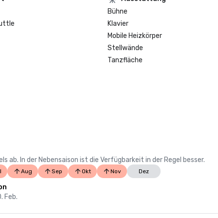
Bühne
uttle
Klavier
Mobile Heizkörper
Stellwände
Tanzfläche
 ab. In der Nebensaison ist die Verfügbarkeit in der Regel besser.
l
Aug
Sep
Okt
Nov
Dez
on
0. Feb.