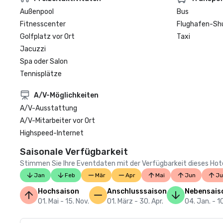
Außenpool
Bus
Fitnesscenter
Flughafen-Sh
Golfplatz vor Ort
Taxi
Jacuzzi
Spa oder Salon
Tennisplätze
A/V-Möglichkeiten
A/V-Ausstattung
A/V-Mitarbeiter vor Ort
Highspeed-Internet
Saisonale Verfügbarkeit
Stimmen Sie Ihre Eventdaten mit der Verfügbarkeit dieses Hotels
Jan
Feb
Mär
Apr
Mai
Jun
Ju
Hochsaison
Anschlusssaison
Nebensais
01. Mai - 15. Nov.
01. März - 30. Apr.
04. Jan. - 1