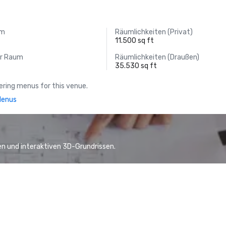
um
Räumlichkeiten (Privat)
11.500 sq ft
er Raum
Räumlichkeiten (Draußen)
35.530 sq ft
ring menus for this venue.
Menus
n und interaktiven 3D-Grundrissen.