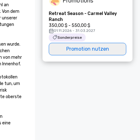
Promotions
l an 
. Von dem 
Retreat Season - Carmel Valley
 unserer 
Ranch
tungen 
350,00 $ - 550,00 $
01.11.2026 - 31.03.2027
Sonderpreise
sen wurde. 
Promotion nutzen
chen 
h von mehr 
 Innenhof.

tokollen 
e tun, um 
isk 
te oberste 
n 
 eine 