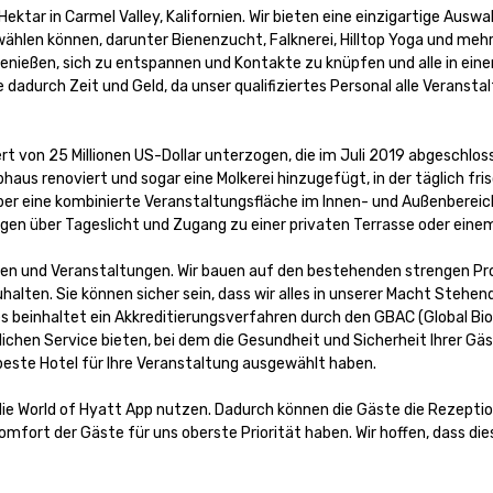
tar in Carmel Valley, Kalifornien. Wir bieten eine einzigartige Auswah
ählen können, darunter Bienenzucht, Falknerei, Hilltop Yoga und mehr
nießen, sich zu entspannen und Kontakte zu knüpfen und alle in einer
adurch Zeit und Geld, da unser qualifiziertes Personal alle Veranstal
rt von 25 Millionen US-Dollar unterzogen, die im Juli 2019 abgeschlos
us renoviert und sogar eine Molkerei hinzugefügt, in der täglich fris
über eine kombinierte Veranstaltungsfläche im Innen- und Außenbereic
en über Tageslicht und Zugang zu einer privaten Terrasse oder einem
gen und Veranstaltungen. Wir bauen auf den bestehenden strengen Pro
alten. Sie können sicher sein, dass wir alles in unserer Macht Stehend
s beinhaltet ein Akkreditierungsverfahren durch den GBAC (Global Bior
ichen Service bieten, bei dem die Gesundheit und Sicherheit Ihrer Gäs
 beste Hotel für Ihre Veranstaltung ausgewählt haben.

die World of Hyatt App nutzen. Dadurch können die Gäste die Rezeptio
mfort der Gäste für uns oberste Priorität haben. Wir hoffen, dass dies