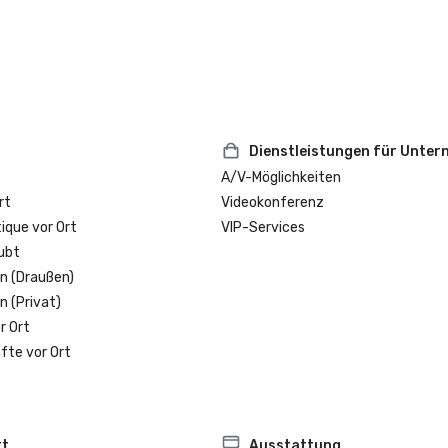
Dienstleistungen für Unte
A/V-Möglichkeiten
rt
Videokonferenz
que vor Ort
VIP-Services
ubt
n (Draußen)
n (Privat)
r Ort
fte vor Ort
rt
Ausstattung