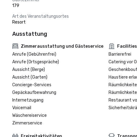
179
Art des Veranstaltungsortes
Resort
Ausstattung
Zimmerausstattung und Gästeservice
Facilities
Anrufe (Gebührenfrei)
Barrierefrei
Anrufe (Ortsgespräche)
Catering vor O
Aussicht (Berge)
Geschenkbouti
Aussicht (Garten)
Haustiere erla
Concierge-Services
Räumlichkeite
Gepäckaufbewahrung
Räumlichkeite
Internetzugang
Restaurant vo
Voicemail
Sicherheitskrä
Wäschereiservice
Zimmerservice
Freizeitaktivitäten
Transpo