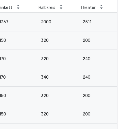
ankett
Halbkreis
Theater
Kla
1367
2000
2511
1
150
320
200
14
170
320
240
15
170
340
240
15
150
320
200
14
150
320
200
14