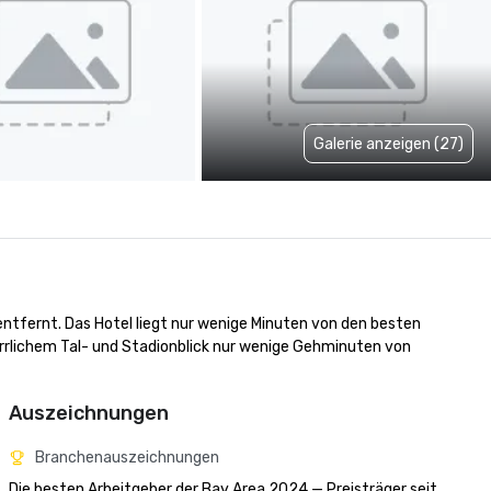
Galerie anzeigen (27)
tfernt. Das Hotel liegt nur wenige Minuten von den besten 
rrlichem Tal- und Stadionblick nur wenige Gehminuten von 
Auszeichnungen
Branchenauszeichnungen
Die besten Arbeitgeber der Bay Area 2024 — Preisträger seit 