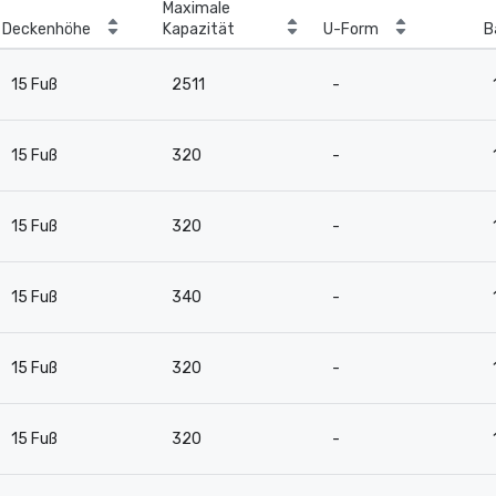
Maximale
Deckenhöhe
Kapazität
U-Form
B
15 Fuß
2511
-
15 Fuß
320
-
15 Fuß
320
-
15 Fuß
340
-
15 Fuß
320
-
15 Fuß
320
-