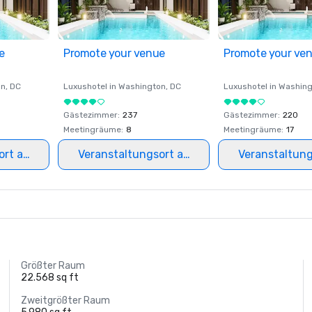
e
Promote your venue
Promote your ve
on
, DC
Luxushotel in
Washington
, DC
Luxushotel in
Washing
Gästezimmer
:
237
Gästezimmer
:
220
Meetingräume
:
8
Meetingräume
:
17
ort auswählen
Veranstaltungsort auswählen
Veranstaltun
Größter Raum
22.568 sq ft
Zweitgrößter Raum