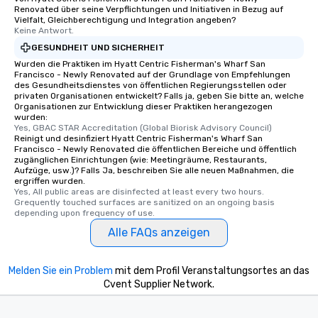
Renovated über seine Verpflichtungen und Initiativen in Bezug auf
Vielfalt, Gleichberechtigung und Integration angeben?
Keine Antwort.
GESUNDHEIT UND SICHERHEIT
Wurden die Praktiken im Hyatt Centric Fisherman's Wharf San
Francisco - Newly Renovated auf der Grundlage von Empfehlungen
des Gesundheitsdienstes von öffentlichen Regierungsstellen oder
privaten Organisationen entwickelt? Falls ja, geben Sie bitte an, welche
Organisationen zur Entwicklung dieser Praktiken herangezogen
wurden:
Yes, GBAC STAR Accreditation (Global Biorisk Advisory Council)
Reinigt und desinfiziert Hyatt Centric Fisherman's Wharf San
Francisco - Newly Renovated die öffentlichen Bereiche und öffentlich
zugänglichen Einrichtungen (wie: Meetingräume, Restaurants,
Aufzüge, usw.)? Falls Ja, beschreiben Sie alle neuen Maßnahmen, die
ergriffen wurden.
Yes, All public areas are disinfected at least every two hours. 
Grequently touched surfaces are sanitized on an ongoing basis 
depending upon frequency of use.
Alle FAQs anzeigen
Melden Sie ein Problem
mit dem Profil Veranstaltungsortes an das
Cvent Supplier Network.