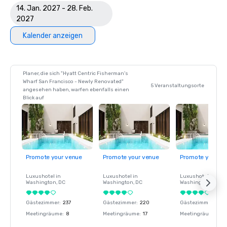
14. Jan. 2027 - 28. Feb.
2027
Kalender anzeigen
Planer, die sich "Hyatt Centric Fisherman's
Wharf San Francisco - Newly Renovated"
5 Veranstaltungsorte
angesehen haben, warfen ebenfalls einen
Blick auf
Promote your venue
Promote your venue
Promote your ve
Luxushotel in
Luxushotel in
Luxushotel in
Washington
, DC
Washington
, DC
Washington
, DC
Gästezimmer
:
237
Gästezimmer
:
220
Gästezimmer
:
237
Meetingräume
:
8
Meetingräume
:
17
Meetingräume
:
8