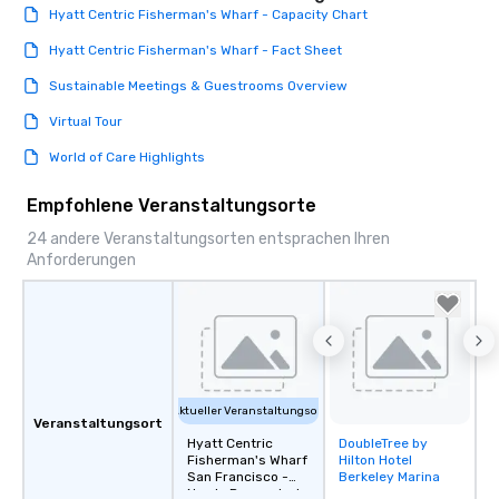
Hyatt Centric Fisherman's Wharf - Capacity Chart
Hyatt Centric Fisherman's Wharf - Fact Sheet
Sustainable Meetings & Guestrooms Overview
Virtual Tour
World of Care Highlights
Empfohlene Veranstaltungsorte
24 andere Veranstaltungsorten entsprachen Ihren
Anforderungen
Aktueller Veranstaltungsort
Veranstaltungsort
Hyatt Centric
DoubleTree by
Removed from
Fisherman's Wharf
Hilton Hotel
favorites
San Francisco -
Berkeley Marina
Newly Renovated