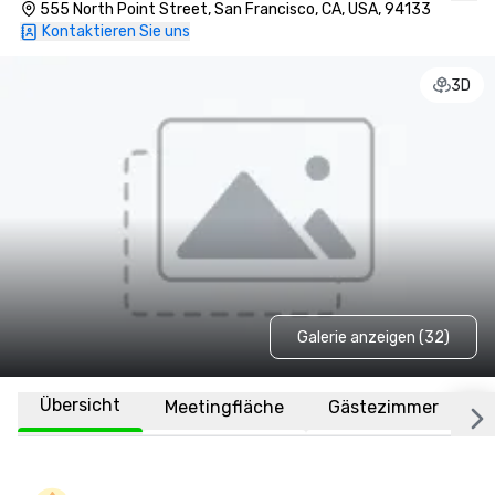
Renovated
555 North Point Street, San Francisco, CA, USA, 94133
Kontaktieren Sie uns
3D
Galerie anzeigen (32)
Übersicht
Meetingfläche
Gästezimmer
O