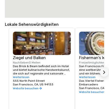
Lokale Sehenswürdigkeiten
Ziegel und Balken
Fisherman's Wh
Nachtleben
0 Meilen
Freizeitmöglichkeite
Das Brick & Beam befindet sich im Hotel 
San Franciscos Fishe
und bietet kulinarische Handwerkskunst, 
eine weltberühmte Tou
die sich auf regionale und saisonale 
und ein blühendes un
Küche konzentriert. Unser Seafood 
Weiterlesen
lokales Viertel und Ge
Weiterlesen
Watch-Programm ist ein neuer Ansatz 
555 North Point Street
Wharf bietet erstklas
Das Viertel Fisherma
für nachhaltige Lebensmittel, zu dem 
San Francisco, CA, US 94133
Einkaufsmöglichkeiten
Embarcadero
auch eine verantwortungsvolle 
endlose Unterhaltung
San Francisco, CA, U
Website besuchen
Speisekarte mit sorgfältig ausgewählten 
ist der richtige Ort, u
Website besuchen
lokalen Lebensmitteln gehört. Von Bio- 
Francisco-Erlebnis z
und gesundheitsbewussten Gerichten 
bis hin zu Hausmannskost — Brick & 
Beam wird mit Sicherheit das Verlangen 