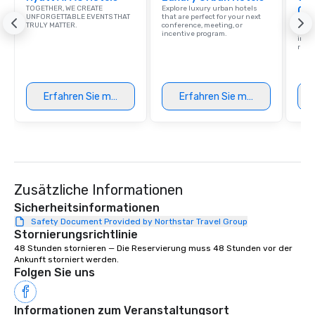
TOGETHER, WE CREATE
Explore luxury urban hotels
Ca
UNFORGETTABLE EVENTS THAT
that are perfect for your next
Find 
TRULY MATTER.
conference, meeting, or
resor
incentive program.
ince
retre
Erfahren Sie mehr
Erfahren Sie mehr
Zusätzliche Informationen
Sicherheitsinformationen
Safety Document Provided by Northstar Travel Group
Stornierungsrichtlinie
48 Stunden stornieren — Die Reservierung muss 48 Stunden vor der 
Ankunft storniert werden.
Folgen Sie uns
Informationen zum Veranstaltungsort