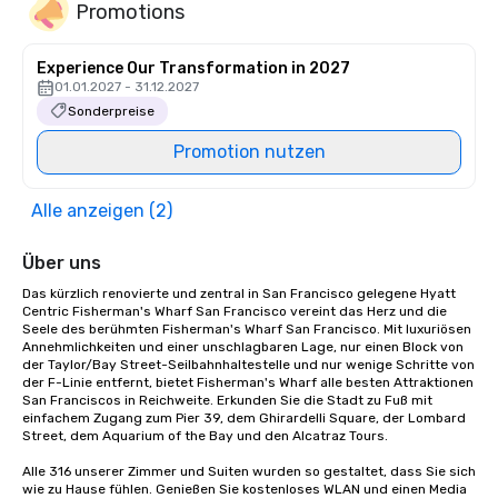
Promotions
Experience Our Transformation in 2027
01.01.2027 - 31.12.2027
Sonderpreise
Promotion nutzen
Alle anzeigen (2)
Über uns
Das kürzlich renovierte und zentral in San Francisco gelegene Hyatt 
Centric Fisherman's Wharf San Francisco vereint das Herz und die 
Seele des berühmten Fisherman's Wharf San Francisco. Mit luxuriösen 
Annehmlichkeiten und einer unschlagbaren Lage, nur einen Block von 
der Taylor/Bay Street-Seilbahnhaltestelle und nur wenige Schritte von 
der F-Linie entfernt, bietet Fisherman's Wharf alle besten Attraktionen 
San Franciscos in Reichweite. Erkunden Sie die Stadt zu Fuß mit 
einfachem Zugang zum Pier 39, dem Ghirardelli Square, der Lombard 
Street, dem Aquarium of the Bay und den Alcatraz Tours.

Alle 316 unserer Zimmer und Suiten wurden so gestaltet, dass Sie sich 
wie zu Hause fühlen. Genießen Sie kostenloses WLAN und einen Media 