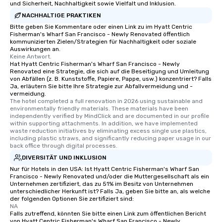
und Sicherheit, Nachhaltigkeit sowie Vielfalt und Inklusion.
NACHHALTIGE PRAKTIKEN
Bitte geben Sie Kommentare oder einen Link zu im Hyatt Centric
Fisherman's Wharf San Francisco - Newly Renovated öffentlich
kommunizierten Zielen/Strategien für Nachhaltigkeit oder soziale
Auswirkungen an.
Keine Antwort.
Hat Hyatt Centric Fisherman's Wharf San Francisco - Newly
Renovated eine Strategie, die sich auf die Beseitigung und Umleitung
von Abfällen (z. B. Kunststoffe, Papiere, Pappe, usw.) konzentriert? Falls
Ja, erläutern Sie bitte Ihre Strategie zur Abfallvermeidung und -
vermeidung.
The hotel completed a full renovation in 2026 using sustainable and 
environmentally friendly materials. These materials have been 
independently verified by MindClick and are documented in our profile 
within supporting attachments. In addition, we have implemented 
waste reduction initiatives by eliminating excess single use plastics, 
including plastic straws, and significantly reducing paper usage in our 
back office through digital processes.
DIVERSITÄT UND INKLUSION
Nur für Hotels in den USA: Ist Hyatt Centric Fisherman's Wharf San
Francisco - Newly Renovated und/oder die Muttergesellschaft als ein
Unternehmen zertifiziert, das zu 51% im Besitz von Unternehmen
unterschiedlicher Herkunft ist? Falls Ja, geben Sie bitte an, als welche
der folgenden Optionen Sie zertifiziert sind:
NA
Falls zutreffend, könnten Sie bitte einen Link zum öffentlichen Bericht
von Hyatt Centric Fisherman's Wharf San Francisco - Newly