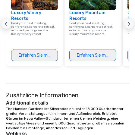
Luxury Winery
Luxury Mountain
Uni
Resorts
Resorts
Ca
Book your next meeting,
Book your next meeting,
Find 
conference, corporate retreat,
conference, corporate retreat,
resor
or incentive program at a
or incentive program at a
ince
luxury winery resort.
luxury mountain resort.
retre
Erfahren Sie mehr
Erfahren Sie mehr
Zusätzliche Informationen
Additional details
The Mansion Gardens ist Silverados neuester 18.000 Quadratmeter 
großer Veranstaltungsort im Innen- und Außenbereich. Er bietet 
Gärten im Napa Valley-Stil, darunter einen kleinen Weinberg, eine 
weitläufige Wiese und einen 5.000 Quadratmeter großen saisonalen 
Pavillon für Empfänge, Abendessen und Tagungen.
Weblinks