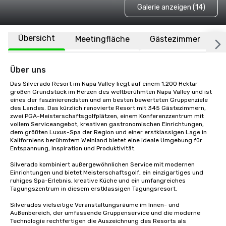
Galerie anzeigen (14)
Übersicht
Meetingfläche
Gästezimmer
O
Über uns
Das Silverado Resort im Napa Valley liegt auf einem 1.200 Hektar 
großen Grundstück im Herzen des weltberühmten Napa Valley und ist 
eines der faszinierendsten und am besten bewerteten Gruppenziele 
des Landes. Das kürzlich renovierte Resort mit 345 Gästezimmern, 
zwei PGA-Meisterschaftsgolfplätzen, einem Konferenzzentrum mit 
vollem Serviceangebot, kreativen gastronomischen Einrichtungen, 
dem größten Luxus-Spa der Region und einer erstklassigen Lage in 
Kaliforniens berühmtem Weinland bietet eine ideale Umgebung für 
Entspannung, Inspiration und Produktivität.

Silverado kombiniert außergewöhnlichen Service mit modernen 
Einrichtungen und bietet Meisterschaftsgolf, ein einzigartiges und 
ruhiges Spa-Erlebnis, kreative Küche und ein umfangreiches 
Tagungszentrum in diesem erstklassigen Tagungsresort. 

Silverados vielseitige Veranstaltungsräume im Innen- und 
Außenbereich, der umfassende Gruppenservice und die moderne 
Technologie rechtfertigen die Auszeichnung des Resorts als 