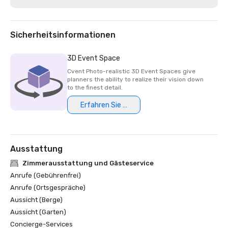
Die 200 besten Resort-Golfplätze der Golfwoche 2021

Bestes Hotel/Resort 2020 - Napa Valley Life Magazine

Travelers' Choice Award 2020 - Tripadvisor

Bestes Day Spa 2020 - Napa Valley Life Magazine 

Sicherheitsinformationen
USPTA NorCal Pro des Jahres 2020 - Katie Dellich

TripAdvisor-Zertifikat für Exzellenz 2018 und 2019

3D Event Space
Leserpreis 2018 und 2019 - Condé Nast Traveler

Cvent Photo-realistic 3D Event Spaces give
Platinum Choice Award 2016 und 2017 — Smart Meetings

planners the ability to realize their vision down
Best of Resorts 2017 — Treffen heute 

to the finest detail.
Erfahren Sie mehr
Ausstattung
Zimmerausstattung und Gästeservice
Anrufe (Gebührenfrei)
Anrufe (Ortsgespräche)
Aussicht (Berge)
Aussicht (Garten)
Concierge-Services