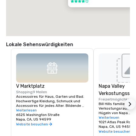
4 von 5
Lokale Sehenswürdigkeiten
V Marktplatz
Napa Valley
Shopping
9 Meilen
Verkostungssc
Accessoires für Haus, Garten und Bad. 
Freizeitmöglichkeite
Hochwertige Kleidung, Schmuck und 
Bill Hills familiengefü
Accessoires für jedes Alter. Bildende 
Verkostungsraum in d
Kunst, Gourmetgerichte, Pralinen, Wein 
Weiterlesen
Hügeln von Napa.

und Weinproben. Romantische 
6525 Washington Straße
Besuchen Sie uns und
Weiterlesen
Geschenke und Sammlerstücke aus dem 
Napa, CA, US 94599
Prime Solum, Express
1021 Atlas Peak Rot
Napa Valley und der ganzen Welt, die eine 
Website besuchen
Weine.
Napa, CA, US 94559
köstliche Auswahl an Wine Country-
Website besuchen
Restaurants ergänzen.