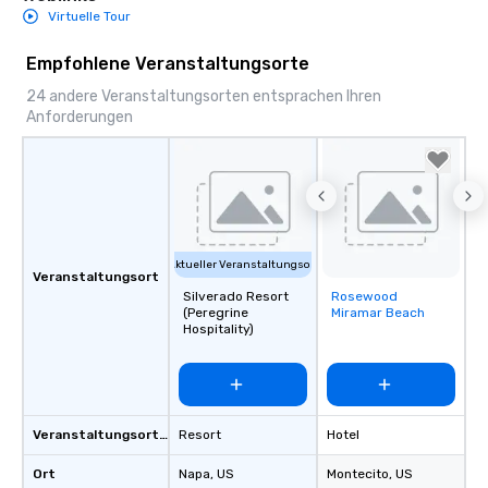
Virtuelle Tour
Empfohlene Veranstaltungsorte
24 andere Veranstaltungsorten entsprachen Ihren
Anforderungen
Aktueller Veranstaltungsort
Veranstaltungsort
Silverado Resort
Rosewood
Removed from
(Peregrine
Miramar Beach
favorites
Hospitality)
Veranstaltungsortstyp
Resort
Hotel
Ort
Napa
, US
Montecito
, US