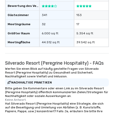
Bewertung des Veranstaltungsortes
Gästezimmer
341
153
Meetingräume
32
17
Größter Raum
6.000 sq ft
5.354 sq ft
Meetingfläche
44.512 sq ft
39.542 sq ft
Silverado Resort (Peregrine Hospitality) - FAQs
Werfen Sie einen Blick auf häufig gestellte Fragen von Silverado
Resort (Peregrine Hospitality) zu Gesundheit und Sicherheit,
Nachhaltigkeit sowie Vielfalt und Inklusion.
NACHHALTIGE PRAKTIKEN
Bitte geben Sie Kommentare oder einen Link zu im Silverado Resort
(Peregrine Hospitality) öffentlich kommunizierten Zielen/Strategien für
Nachhaltigkeit oder soziale Auswirkungen an.
Keine Antwort.
Hat Silverado Resort (Peregrine Hospitality) eine Strategie, die sich
auf die Beseitigung und Umleitung von Abfällen (z. B. Kunststoffe,
Papiere, Pappe, usw.) konzentriert? Falls Ja, erläutern Sie bitte Ihre