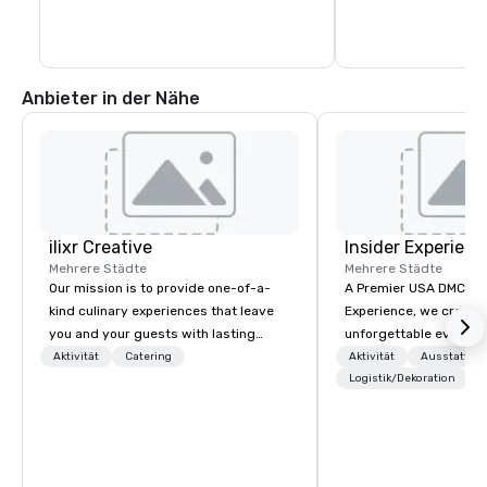
Anbieter in der Nähe
ilixr Creative
Insider Experienc
Mehrere Städte
Mehrere Städte
Our mission is to provide one-of-a-
A Premier USA DMC Partner At 
kind culinary experiences that leave
Experience, we create
you and your guests with lasting
unforgettable events w
memories and satiated palates. Every
access to premium ve
Aktivität
Catering
Aktivität
Ausstattun
detail is meticulously thought out, and
class entertainment, a
Logistik/Dekoration
our commitment to hospitality, with
experiences. With over
over 40 years of experience working
expertise, we handle e
in some of the world's most
behind the scenes, en
acclaimed restaurants, brings a level
flawless, five-star exp