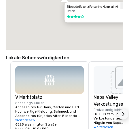
Silverado Resort (Peregrine Hospitality)
Resort
4 von 5
Lokale Sehenswürdigkeiten
V Marktplatz
Napa Valley
Shopping
9 Meilen
Verkostungssc
Accessoires für Haus, Garten und Bad. 
Freizeitmöglichkeite
Hochwertige Kleidung, Schmuck und 
Bill Hills familiengefü
Accessoires für jedes Alter. Bildende 
Verkostungsraum in d
Kunst, Gourmetgerichte, Pralinen, Wein 
Weiterlesen
Hügeln von Napa.

und Weinproben. Romantische 
6525 Washington Straße
Besuchen Sie uns und
Weiterlesen
Geschenke und Sammlerstücke aus dem 
Napa, CA, US 94599