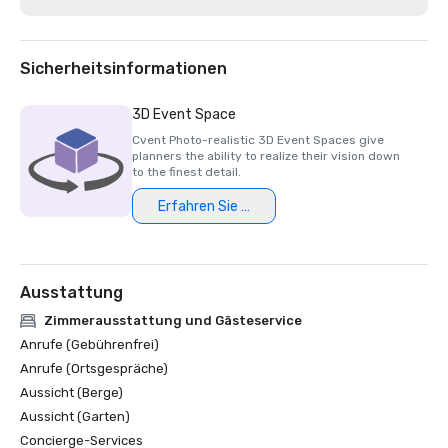
Die 200 besten Resort-Golfplätze der Golfwoche 2021

Bestes Hotel/Resort 2020 - Napa Valley Life Magazine

Travelers' Choice Award 2020 - Tripadvisor

Bestes Day Spa 2020 - Napa Valley Life Magazine 

Sicherheitsinformationen
USPTA NorCal Pro des Jahres 2020 - Katie Dellich

TripAdvisor-Zertifikat für Exzellenz 2018 und 2019

3D Event Space
Leserpreis 2018 und 2019 - Condé Nast Traveler

Cvent Photo-realistic 3D Event Spaces give
Platinum Choice Award 2016 und 2017 — Smart Meetings

planners the ability to realize their vision down
Best of Resorts 2017 — Treffen heute 

to the finest detail.
Erfahren Sie mehr
Ausstattung
Zimmerausstattung und Gästeservice
Anrufe (Gebührenfrei)
Anrufe (Ortsgespräche)
Aussicht (Berge)
Aussicht (Garten)
Concierge-Services