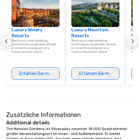
Luxury Winery
Luxury Mountain
Uni
Resorts
Resorts
Ca
Book your next meeting,
Book your next meeting,
Find 
conference, corporate retreat,
conference, corporate retreat,
resor
or incentive program at a
or incentive program at a
ince
luxury winery resort.
luxury mountain resort.
retre
Erfahren Sie mehr
Erfahren Sie mehr
Zusätzliche Informationen
Additional details
The Mansion Gardens ist Silverados neuester 18.000 Quadratmeter 
großer Veranstaltungsort im Innen- und Außenbereich. Er bietet 
Gärten im Napa Valley-Stil, darunter einen kleinen Weinberg, eine 