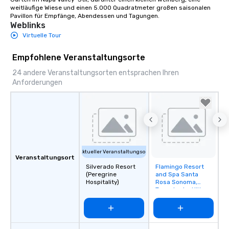
weitläufige Wiese und einen 5.000 Quadratmeter großen saisonalen 
Pavillon für Empfänge, Abendessen und Tagungen.
Weblinks
Virtuelle Tour
Empfohlene Veranstaltungsorte
24 andere Veranstaltungsorten entsprachen Ihren
Anforderungen
Aktueller Veranstaltungsort
Veranstaltungsort
Silverado Resort
Flamingo Resort
Removed from
(Peregrine
and Spa Santa
favorites
Hospitality)
Rosa Sonoma,
Tapestry by Hilton