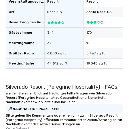
Veranstaltungsortstyp
Resort
Resort
Ort
Napa
, US
Santa Rosa
, US
Bewertung des Veranstaltungsortes
Gästezimmer
341
170
Meetingräume
32
11
Größter Raum
6.000 sq ft
5.467 sq ft
Meetingfläche
44.512 sq ft
19.048 sq ft
Silverado Resort (Peregrine Hospitality) - FAQs
Werfen Sie einen Blick auf häufig gestellte Fragen von Silverado
Resort (Peregrine Hospitality) zu Gesundheit und Sicherheit,
Nachhaltigkeit sowie Vielfalt und Inklusion.
NACHHALTIGE PRAKTIKEN
Bitte geben Sie Kommentare oder einen Link zu im Silverado Resort
(Peregrine Hospitality) öffentlich kommunizierten Zielen/Strategien für
Nachhaltigkeit oder soziale Auswirkungen an.
Keine Antwort.