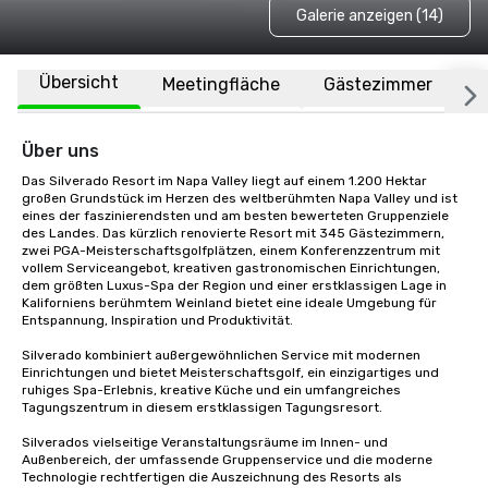
Galerie anzeigen (14)
Übersicht
Meetingfläche
Gästezimmer
O
Über uns
Das Silverado Resort im Napa Valley liegt auf einem 1.200 Hektar 
großen Grundstück im Herzen des weltberühmten Napa Valley und ist 
eines der faszinierendsten und am besten bewerteten Gruppenziele 
des Landes. Das kürzlich renovierte Resort mit 345 Gästezimmern, 
zwei PGA-Meisterschaftsgolfplätzen, einem Konferenzzentrum mit 
vollem Serviceangebot, kreativen gastronomischen Einrichtungen, 
dem größten Luxus-Spa der Region und einer erstklassigen Lage in 
Kaliforniens berühmtem Weinland bietet eine ideale Umgebung für 
Entspannung, Inspiration und Produktivität.

Silverado kombiniert außergewöhnlichen Service mit modernen 
Einrichtungen und bietet Meisterschaftsgolf, ein einzigartiges und 
ruhiges Spa-Erlebnis, kreative Küche und ein umfangreiches 
Tagungszentrum in diesem erstklassigen Tagungsresort. 

Silverados vielseitige Veranstaltungsräume im Innen- und 
Außenbereich, der umfassende Gruppenservice und die moderne 
Technologie rechtfertigen die Auszeichnung des Resorts als 