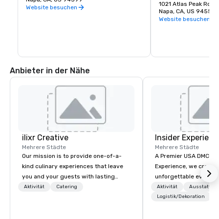
Prime Solum, Express
1021 Atlas Peak Rot
Napa Valley und der ganzen Welt, die eine 
Website besuchen
Weine.
Napa, CA, US 94559
köstliche Auswahl an Wine Country-
Website besuchen
Restaurants ergänzen.
Anbieter in der Nähe
ilixr Creative
Insider Experienc
Mehrere Städte
Mehrere Städte
Our mission is to provide one-of-a-
A Premier USA DMC Partner At 
kind culinary experiences that leave
Experience, we create
you and your guests with lasting
unforgettable events w
memories and satiated palates. Every
access to premium ve
Aktivität
Catering
Aktivität
Ausstattun
detail is meticulously thought out, and
class entertainment, a
Logistik/Dekoration
our commitment to hospitality, with
experiences. With over
over 40 years of experience working
expertise, we handle e