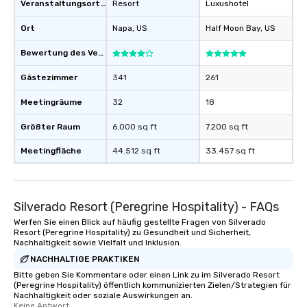
Veranstaltungsortstyp
Resort
Luxushotel
Ort
Napa
, US
Half Moon Bay
, US
Bewertung des Veranstaltungsortes
Gästezimmer
341
261
Meetingräume
32
18
Größter Raum
6.000 sq ft
7.200 sq ft
Meetingfläche
44.512 sq ft
33.457 sq ft
Silverado Resort (Peregrine Hospitality) - FAQs
Werfen Sie einen Blick auf häufig gestellte Fragen von Silverado
Resort (Peregrine Hospitality) zu Gesundheit und Sicherheit,
Nachhaltigkeit sowie Vielfalt und Inklusion.
NACHHALTIGE PRAKTIKEN
Bitte geben Sie Kommentare oder einen Link zu im Silverado Resort
(Peregrine Hospitality) öffentlich kommunizierten Zielen/Strategien für
Nachhaltigkeit oder soziale Auswirkungen an.
Keine Antwort.