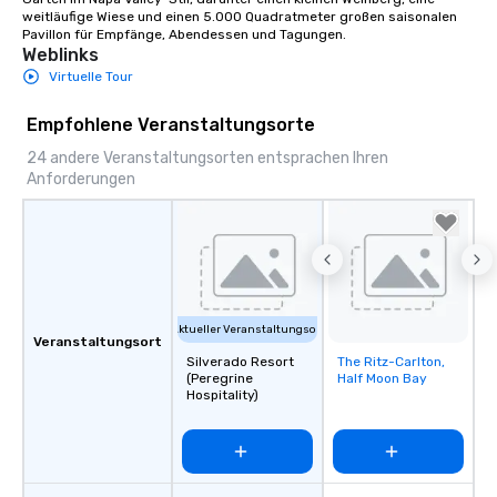
weitläufige Wiese und einen 5.000 Quadratmeter großen saisonalen 
Pavillon für Empfänge, Abendessen und Tagungen.
Weblinks
Virtuelle Tour
Empfohlene Veranstaltungsorte
24 andere Veranstaltungsorten entsprachen Ihren
Anforderungen
Aktueller Veranstaltungsort
Veranstaltungsort
Silverado Resort
The Ritz-Carlton,
Removed from
(Peregrine
Half Moon Bay
favorites
Hospitality)