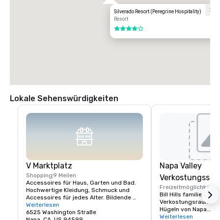
Silverado Resort (Peregrine Hospitality)
Resort
4 von 5
Lokale Sehenswürdigkeiten
V Marktplatz
Napa Valley
Shopping
9 Meilen
Verkostungssc
Accessoires für Haus, Garten und Bad. 
Freizeitmöglichkeite
Hochwertige Kleidung, Schmuck und 
Bill Hills familiengefü
Accessoires für jedes Alter. Bildende 
Verkostungsraum in d
Kunst, Gourmetgerichte, Pralinen, Wein 
Weiterlesen
Hügeln von Napa.

und Weinproben. Romantische 
6525 Washington Straße
Besuchen Sie uns und
Weiterlesen
Geschenke und Sammlerstücke aus dem 
Napa, CA, US 94599