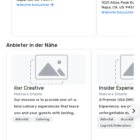
Prime Solum, Express
1021 Atlas Peak Rot
Napa Valley und der ganzen Welt, die eine 
Website besuchen
Weine.
Napa, CA, US 94559
köstliche Auswahl an Wine Country-
Website besuchen
Restaurants ergänzen.
Anbieter in der Nähe
ilixr Creative
Insider Experienc
Mehrere Städte
Mehrere Städte
Our mission is to provide one-of-a-
A Premier USA DMC Partner At 
kind culinary experiences that leave
Experience, we create
you and your guests with lasting
unforgettable events w
memories and satiated palates. Every
access to premium ve
Aktivität
Catering
Aktivität
Ausstattun
detail is meticulously thought out, and
class entertainment, a
Logistik/Dekoration
our commitment to hospitality, with
experiences. With over
over 40 years of experience working
expertise, we handle e