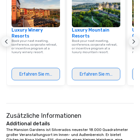
Luxury Winery
Luxury Mountain
Uni
Resorts
Resorts
Ca
Book your next meeting,
Book your next meeting,
Find 
conference, corporate retreat,
conference, corporate retreat,
resor
or incentive program at a
or incentive program at a
ince
luxury winery resort.
luxury mountain resort.
retre
Erfahren Sie mehr
Erfahren Sie mehr
Zusätzliche Informationen
Additional details
The Mansion Gardens ist Silverados neuester 18.000 Quadratmeter 
großer Veranstaltungsort im Innen- und Außenbereich. Er bietet 
Gärten im Napa Valley-Stil, darunter einen kleinen Weinberg, eine 