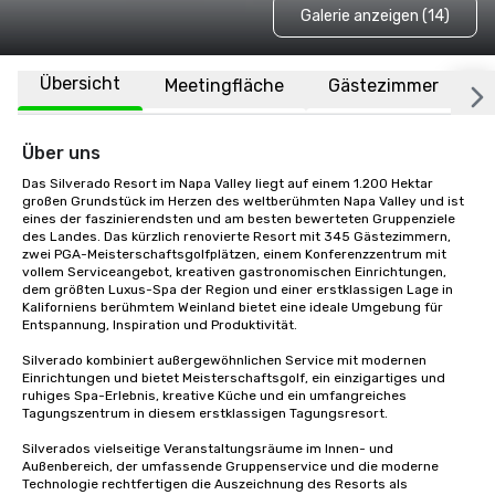
Galerie anzeigen (14)
Übersicht
Meetingfläche
Gästezimmer
O
Über uns
Das Silverado Resort im Napa Valley liegt auf einem 1.200 Hektar 
großen Grundstück im Herzen des weltberühmten Napa Valley und ist 
eines der faszinierendsten und am besten bewerteten Gruppenziele 
des Landes. Das kürzlich renovierte Resort mit 345 Gästezimmern, 
zwei PGA-Meisterschaftsgolfplätzen, einem Konferenzzentrum mit 
vollem Serviceangebot, kreativen gastronomischen Einrichtungen, 
dem größten Luxus-Spa der Region und einer erstklassigen Lage in 
Kaliforniens berühmtem Weinland bietet eine ideale Umgebung für 
Entspannung, Inspiration und Produktivität.

Silverado kombiniert außergewöhnlichen Service mit modernen 
Einrichtungen und bietet Meisterschaftsgolf, ein einzigartiges und 
ruhiges Spa-Erlebnis, kreative Küche und ein umfangreiches 
Tagungszentrum in diesem erstklassigen Tagungsresort. 

Silverados vielseitige Veranstaltungsräume im Innen- und 
Außenbereich, der umfassende Gruppenservice und die moderne 
Technologie rechtfertigen die Auszeichnung des Resorts als 