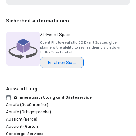
Die 200 besten Resort-Golfplätze der Golfwoche 2021

Bestes Hotel/Resort 2020 - Napa Valley Life Magazine

Travelers' Choice Award 2020 - Tripadvisor

Bestes Day Spa 2020 - Napa Valley Life Magazine 

Sicherheitsinformationen
USPTA NorCal Pro des Jahres 2020 - Katie Dellich

TripAdvisor-Zertifikat für Exzellenz 2018 und 2019

3D Event Space
Leserpreis 2018 und 2019 - Condé Nast Traveler

Cvent Photo-realistic 3D Event Spaces give
Platinum Choice Award 2016 und 2017 — Smart Meetings

planners the ability to realize their vision down
Best of Resorts 2017 — Treffen heute 

to the finest detail.
Erfahren Sie mehr
Ausstattung
Zimmerausstattung und Gästeservice
Anrufe (Gebührenfrei)
Anrufe (Ortsgespräche)
Aussicht (Berge)
Aussicht (Garten)
Concierge-Services