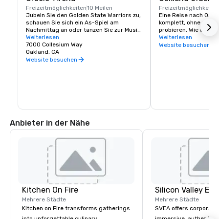
Freizeitmöglichkeiten
10 Meilen
Freizeitmöglichkeite
Jubeln Sie den Golden State Warriors zu, 
Eine Reise nach Oaklan
schauen Sie sich ein As-Spiel am 
komplett, ohne ein wen
Nachmittag an oder tanzen Sie zur Musik 
probieren. Wie alles a
einiger Ihrer Lieblingskünstler!
Weiterlesen
auch unsere Weinszen
Weiterlesen
7000 Collesium Way
anders. Die städtisc
Website besuchen
Oakland, CA
Oakland sind in reno
untergebracht, aber d
Website besuchen
unübertroffen. Die Nä
kalifornischen Weinl
nicht, die Trauben s
ganzen Bundesstaat. 
auf den Urban Wine Tr
halten Sie unterwegs 
einzukaufen, zu essen
erkunden, was Oaklan
Anbieter in der Nähe
Kitchen On Fire
Mehrere Städte
Mehrere Städte
Kitchen on Fire transforms gatherings
SVEA offers corporate
into unforgettable culinary
immersive, authentic S