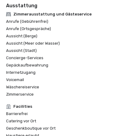
Gewinner des Forbes Travel Guide Start Award 2025

Ausstattung
Loverly List 2025 Die Besten der Besten — 
Hochzeitslocation

Zimmerausstattung und Gästeservice
Anrufe (Gebührenfrei)
Anrufe (Ortsgespräche)
Aussicht (Berge)
Aussicht (Meer oder Wasser)
Aussicht (Stadt)
Concierge-Services
Gepäckaufbewahrung
Internetzugang
Voicemail
Wäschereiservice
Zimmerservice
Facilities
Barrierefrei
Catering vor Ort
Geschenkboutique vor Ort
Haustiere erlaubt