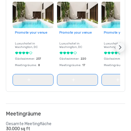
Promote your venue
Promote your venue
Promote your ve
Luxushotel in
Luxushotel in
Luxushotel in
Washington
, DC
Washington
, DC
Washington
, DC
Gästezimmer
:
237
Gästezimmer
:
220
Gästezimmer
:
237
Meetingräume
:
8
Meetingräume
:
17
Meetingräume
:
8
Meetingräume
Gesamte Meetingfläche
30.000 sq ft