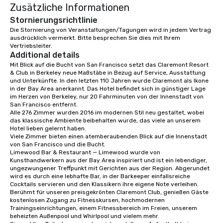
Zusätzliche Informationen
programs, birthday parties,
anniversary celebrations, rehearsal
Stornierungsrichtlinie
dinners, holiday events, client
Die Stornierung von Veranstaltungen/Tagungen wird in jedem Vertrag 
ausdrücklich vermerkt. Bitte besprechen Sie dies mit Ihrem 
entertainment, and virtual team
Vertriebsleiter.
connections. We handle everything
Additional details
from ingredient sourcing to
Mit Blick auf die Bucht von San Francisco setzt das Claremont Resort 
instruction, making your event
& Club in Berkeley neue Maßstäbe in Bezug auf Service, Ausstattung 
planning seamless.
und Unterkünfte. In den letzten 110 Jahren wurde Claremont als Ikone 
in der Bay Area anerkannt. Das Hotel befindet sich in günstiger Lage 
im Herzen von Berkeley, nur 20 Fahrminuten von der Innenstadt von 
San Francisco entfernt. 

Alle 276 Zimmer wurden 2016 im modernen Stil neu gestaltet, wobei 
das klassische Ambiente beibehalten wurde, das viele an unserem 
Hotel lieben gelernt haben. 

Viele Zimmer bieten einen atemberaubenden Blick auf die Innenstadt 
von San Francisco und die Bucht. 

Limewood Bar & Restaurant — Limewood wurde von 
Kunsthandwerkern aus der Bay Area inspiriert und ist ein lebendiger, 
ungezwungener Treffpunkt mit Gerichten aus der Region. Abgerundet 
wird es durch eine lebhafte Bar, in der Barkeeper einfallsreiche 
Cocktails servieren und den Klassikern ihre eigene Note verleihen.

Berühmt für unseren preisgekrönten Claremont Club, genießen Gäste 
kostenlosen Zugang zu Fitnesskursen, hochmodernen 
Trainingseinrichtungen, einem Fitnessbereich im Freien, unserem 
beheizten Außenpool und Whirlpool und vielem mehr. 
