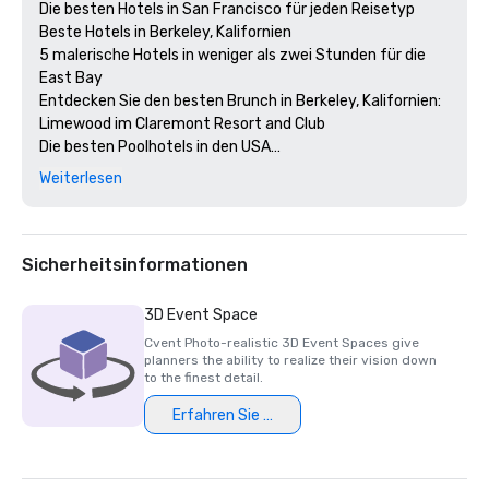
Die besten Hotels in San Francisco für jeden Reisetyp 

Beste Hotels in Berkeley, Kalifornien

5 malerische Hotels in weniger als zwei Stunden für die 
East Bay

Entdecken Sie den besten Brunch in Berkeley, Kalifornien: 
Limewood im Claremont Resort and Club

Die besten Poolhotels in den USA

Das Beste aus East Bay 2024 - Der beste Aufenthalt 
Weiterlesen
(Gold)

Best of the East Bay 2024 — Bester Veranstaltungsort 
für Hochzeitsempfänge (Gold)

Das Beste aus der East Bay 2024 - Beste Hotelbar 
Sicherheitsinformationen
(Limewood Silver)

Diners' Choice 2024 Limewood Bar & Restaurant 

3D Event Space
Diners' Choice 2024 Claremont Lobbybar

Cvent Photo-realistic 3D Event Spaces give
Die 20 besten College Town Hotels 

planners the ability to realize their vision down
Die 15 besten Spas in der Greater Bay Area 

to the finest detail.
Zweitbestes Hotel im Norden von Kalifornien 

Erfahren Sie mehr
Das 23. beste Hotel der Welt

Beste Hotels in Berkeley, Kalifornien

Die besten Fairmont Hotels & Resorts in den USA
