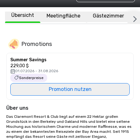
Übersicht
Meetingfläche
Gästezimmer
O
Promotions
Summer Savings
229,00 $
01.07.2026 - 31.08.2026
Sonderpreise
Promotion nutzen
Über uns
Das Claremont Resort & Club liegt auf einem 22 Hektar großen 
Grundstück in den Berkeley und Oakland Hills und bietet eine seltene 
Mischung aus historischem Charme und moderner Raffinesse, was es 
zu einem der bekanntesten Reiseziele der Bay Area macht. Seit 1915 
empfängt das Resort seine Gäste mit zeitloser Eleganz, 