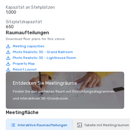
Kapazität an Stehplätzen
1.000
Sitzplatzkapazität
650
Raumaufteilungen
Download floor plans for this venue.
Meeting capacities
Photo Realistic 3D - Grand Ballroom
Photo Realistic 3D - Lighthouse Room
Property Map
Resort Layout
Entdecken Sie Meetingräume
Finden Sie den perfekten Raum mit Einrichtungsdiagrammen
und interaktiven 3D-Grundrissen.
Meetingfläche
Interaktive Raumaufteilungen
Tabelle mit Meetingräumen