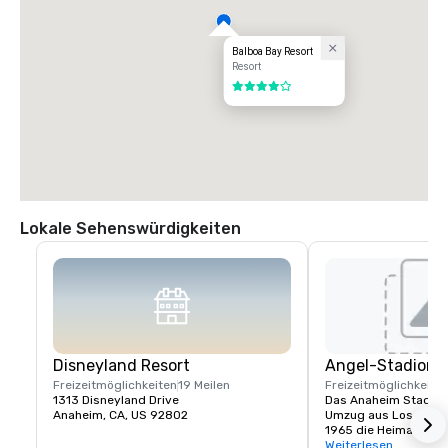
Balboa Bay Resort
Resort
4 von 5
Lokale Sehenswürdigkeiten
Disneyland Resort
Angel-Stadion 
Freizeitmöglichkeiten
19 Meilen
Freizeitmöglichkeite
1313 Disneyland Drive
Das Anaheim Stadium 
Anaheim, CA, US 92802
Umzug aus Los Angel
1965 die Heimat der 
wurde am 9. April 1966
Weiterlesen