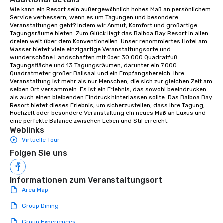
aesthetic excellence of your venue. ►
Wie kann ein Resort sein außergewöhnlich hohes Maß an persönlichem 
Service verbessern, wenn es um Tagungen und besondere 
Bespoke Curation: From solo "Noir"
Veranstaltungen geht? Indem wir Anmut, Komfort und großartige 
pianists to full "Big Band" Pop Nouveau
Tagungsräume bieten. Zum Glück liegt das Balboa Bay Resort in allen 
orchestras. Versatile Repertoire: A
dreien weit über dem Konventionellen. Unser renommiertes Hotel am 
Wasser bietet viele einzigartige Veranstaltungsorte und 
library of hundreds of modern hits
wunderschöne Landschaften mit über 30.000 Quadratfuß 
rearranged with syncopation, swing,
Tagungsfläche und 13 Tagungsräumen, darunter ein 7.000 
and soul. ► Visual Sophistication: Our
Quadratmeter großer Ballsaal und ein Empfangsbereich. Ihre 
Veranstaltung ist mehr als nur Menschen, die sich zur gleichen Zeit am 
performers reflect the "Nouveau"
selben Ort versammeln. Es ist ein Erlebnis, das sowohl beeindrucken 
aesthetic—classic elegance with a
als auch einen bleibenden Eindruck hinterlassen sollte. Das Balboa Bay 
modern edge. By choosing Pop
Resort bietet dieses Erlebnis, um sicherzustellen, dass Ihre Tagung, 
Hochzeit oder besondere Veranstaltung ein neues Maß an Luxus und 
Nouveau Jazz, you aren't just booking
eine perfekte Balance zwischen Leben und Stil erreicht.
a band; you are securing an
Weblinks
immersive experience. We specialize
Virtuelle Tour
in that "golden hour" energy—where
Folgen Sie uns
the music is sophisticated enough for
cocktails and conversation, yet
infectious enough to keep guests
Informationen zum Veranstaltungsort
engaged and energized throughout
Area Map
the night. ► Pop Nouveau has
Group Dining
decades of experience performing at
weddings all over the planet! We are
Group Experiences