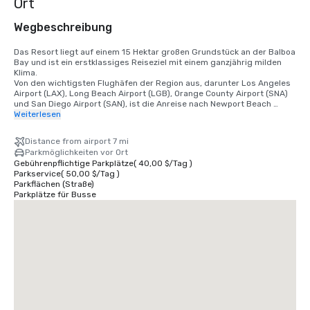
Ort
Wegbeschreibung
Das Resort liegt auf einem 15 Hektar großen Grundstück an der Balboa 
Bay und ist ein erstklassiges Reiseziel mit einem ganzjährig milden 
Klima. 

Von den wichtigsten Flughäfen der Region aus, darunter Los Angeles 
Airport (LAX), Long Beach Airport (LGB), Orange County Airport (SNA) 
und San Diego Airport (SAN), ist die Anreise nach Newport Beach 
bequem.

Weiterlesen
• Flughafen Orange County 7 Meilen/15 Minuten

Distance from airport 7 mi
• Flughafen Long Beach 14 Meilen/30 Minuten

Parkmöglichkeiten vor Ort
• Flughafen Los Angeles 50 Meilen/60 Minuten

Gebührenpflichtige Parkplätze
(
40,00 $
/
Tag
)
• Flughafen San Diego 87 Meilen/90 Minuten

Parkservice
(
50,00 $
/
Tag
)
• Anaheim Convention Center 16 Meilen/35 Minuten
Parkflächen (Straße)
Parkplätze für Busse