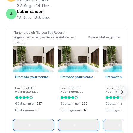
01. Jan. - 11. Juni
22. Aug. - 14. Dez.
Nebensaison
19. Dez. - 30. Dez.
Planer, die sich "Balboa Bay Resort"
angesehen haben, warfen ebenfalls einen
5 Veranstaltungsorte
Blick auf
Promote your venue
Promote your venue
Promote your ve
Luxushotel in
Luxushotel in
Luxushotel in
Washington
, DC
Washington
, DC
Washington
, DC
Gästezimmer
:
237
Gästezimmer
:
220
Gästezimmer
:
237
Meetingräume
:
8
Meetingräume
:
17
Meetingräume
:
8