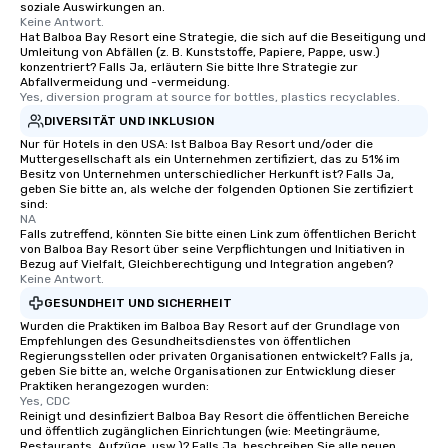
soziale Auswirkungen an.
Keine Antwort.
Hat Balboa Bay Resort eine Strategie, die sich auf die Beseitigung und
Umleitung von Abfällen (z. B. Kunststoffe, Papiere, Pappe, usw.)
konzentriert? Falls Ja, erläutern Sie bitte Ihre Strategie zur
Abfallvermeidung und -vermeidung.
Yes, diversion program at source for bottles, plastics recyclables.
DIVERSITÄT UND INKLUSION
Nur für Hotels in den USA: Ist Balboa Bay Resort und/oder die
Muttergesellschaft als ein Unternehmen zertifiziert, das zu 51% im
Besitz von Unternehmen unterschiedlicher Herkunft ist? Falls Ja,
geben Sie bitte an, als welche der folgenden Optionen Sie zertifiziert
sind:
NA
Falls zutreffend, könnten Sie bitte einen Link zum öffentlichen Bericht
von Balboa Bay Resort über seine Verpflichtungen und Initiativen in
Bezug auf Vielfalt, Gleichberechtigung und Integration angeben?
Keine Antwort.
GESUNDHEIT UND SICHERHEIT
Wurden die Praktiken im Balboa Bay Resort auf der Grundlage von
Empfehlungen des Gesundheitsdienstes von öffentlichen
Regierungsstellen oder privaten Organisationen entwickelt? Falls ja,
geben Sie bitte an, welche Organisationen zur Entwicklung dieser
Praktiken herangezogen wurden:
Yes, CDC
Reinigt und desinfiziert Balboa Bay Resort die öffentlichen Bereiche
und öffentlich zugänglichen Einrichtungen (wie: Meetingräume,
Restaurants, Aufzüge, usw.)? Falls Ja, beschreiben Sie alle neuen