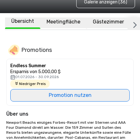
Galerie anzeigen (36)
Übersicht
Meetingfläche
Gästezimmer
O
Promotions
Endless Summer
Ersparnis von 5.000,00 $
01.07.2026 - 30.09.2026
Niedriger Preis
Promotion nutzen
Über uns
Newport Beachs einziges Forbes-Resort mit vier Sternen und AAA 
Four Diamond direkt am Wasser. Die 159 Zimmer und Suiten des 
Resorts bieten ungezwungene, elegante Unterkünfte sowie eine Fülle 
von Annehmlichkeiten, darunter: Pool-Cabanas, ein Restaurant am 