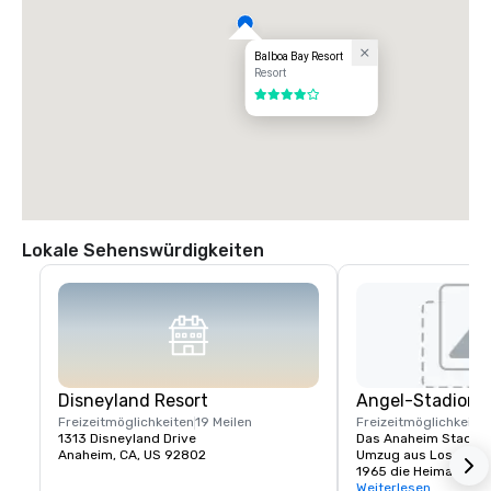
Balboa Bay Resort
Resort
4 von 5
Lokale Sehenswürdigkeiten
Disneyland Resort
Angel-Stadion 
Freizeitmöglichkeiten
19 Meilen
Freizeitmöglichkeite
1313 Disneyland Drive
Das Anaheim Stadium 
Anaheim, CA, US 92802
Umzug aus Los Angel
1965 die Heimat der 
wurde am 9. April 1966
Weiterlesen