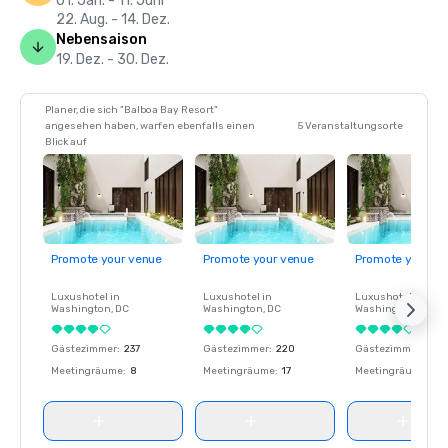
01. Jan. - 11. Juni
22. Aug. - 14. Dez.
Nebensaison
19. Dez. - 30. Dez.
Planer, die sich "Balboa Bay Resort"
angesehen haben, warfen ebenfalls einen
5 Veranstaltungsorte
Blick auf
Promote your venue
Promote your venue
Promote your ve
Luxushotel in
Luxushotel in
Luxushotel in
Washington
, DC
Washington
, DC
Washington
, DC
Gästezimmer
:
237
Gästezimmer
:
220
Gästezimmer
:
237
Meetingräume
:
8
Meetingräume
:
17
Meetingräume
:
8