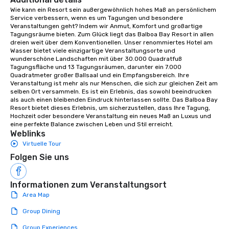
aesthetic excellence of your venue. ►
Wie kann ein Resort sein außergewöhnlich hohes Maß an persönlichem 
Service verbessern, wenn es um Tagungen und besondere 
Bespoke Curation: From solo "Noir"
Veranstaltungen geht? Indem wir Anmut, Komfort und großartige 
pianists to full "Big Band" Pop Nouveau
Tagungsräume bieten. Zum Glück liegt das Balboa Bay Resort in allen 
orchestras. Versatile Repertoire: A
dreien weit über dem Konventionellen. Unser renommiertes Hotel am 
Wasser bietet viele einzigartige Veranstaltungsorte und 
library of hundreds of modern hits
wunderschöne Landschaften mit über 30.000 Quadratfuß 
rearranged with syncopation, swing,
Tagungsfläche und 13 Tagungsräumen, darunter ein 7.000 
and soul. ► Visual Sophistication: Our
Quadratmeter großer Ballsaal und ein Empfangsbereich. Ihre 
Veranstaltung ist mehr als nur Menschen, die sich zur gleichen Zeit am 
performers reflect the "Nouveau"
selben Ort versammeln. Es ist ein Erlebnis, das sowohl beeindrucken 
aesthetic—classic elegance with a
als auch einen bleibenden Eindruck hinterlassen sollte. Das Balboa Bay 
modern edge. By choosing Pop
Resort bietet dieses Erlebnis, um sicherzustellen, dass Ihre Tagung, 
Hochzeit oder besondere Veranstaltung ein neues Maß an Luxus und 
Nouveau Jazz, you aren't just booking
eine perfekte Balance zwischen Leben und Stil erreicht.
a band; you are securing an
Weblinks
immersive experience. We specialize
Virtuelle Tour
in that "golden hour" energy—where
Folgen Sie uns
the music is sophisticated enough for
cocktails and conversation, yet
infectious enough to keep guests
Informationen zum Veranstaltungsort
engaged and energized throughout
Area Map
the night. ► Pop Nouveau has
Group Dining
decades of experience performing at
weddings all over the planet! We are
Group Experiences