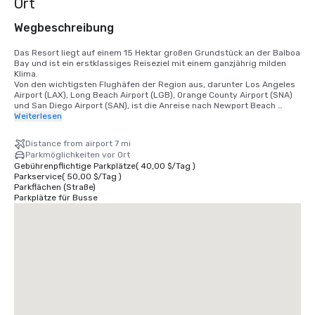
Ort
Wegbeschreibung
Das Resort liegt auf einem 15 Hektar großen Grundstück an der Balboa 
Bay und ist ein erstklassiges Reiseziel mit einem ganzjährig milden 
Klima. 

Von den wichtigsten Flughäfen der Region aus, darunter Los Angeles 
Airport (LAX), Long Beach Airport (LGB), Orange County Airport (SNA) 
und San Diego Airport (SAN), ist die Anreise nach Newport Beach 
bequem.

Weiterlesen
• Flughafen Orange County 7 Meilen/15 Minuten

Distance from airport 7 mi
• Flughafen Long Beach 14 Meilen/30 Minuten

Parkmöglichkeiten vor Ort
• Flughafen Los Angeles 50 Meilen/60 Minuten

Gebührenpflichtige Parkplätze
(
40,00 $
/
Tag
)
• Flughafen San Diego 87 Meilen/90 Minuten

Parkservice
(
50,00 $
/
Tag
)
• Anaheim Convention Center 16 Meilen/35 Minuten
Parkflächen (Straße)
Parkplätze für Busse