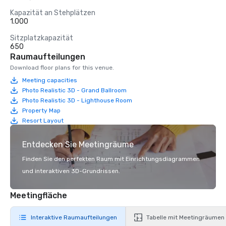
Kapazität an Stehplätzen
1.000
Sitzplatzkapazität
650
Raumaufteilungen
Download floor plans for this venue.
Meeting capacities
Photo Realistic 3D - Grand Ballroom
Photo Realistic 3D - Lighthouse Room
Property Map
Resort Layout
Entdecken Sie Meetingräume
Finden Sie den perfekten Raum mit Einrichtungsdiagrammen
und interaktiven 3D-Grundrissen.
Meetingfläche
Interaktive Raumaufteilungen
Tabelle mit Meetingräumen