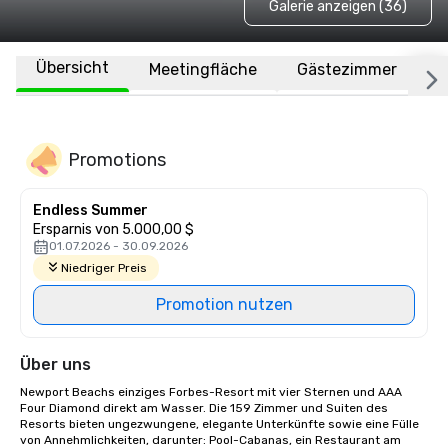
Galerie anzeigen (36)
Übersicht
Meetingfläche
Gästezimmer
O
Promotions
Endless Summer
Ersparnis von 5.000,00 $
01.07.2026 - 30.09.2026
Niedriger Preis
Promotion nutzen
Über uns
Newport Beachs einziges Forbes-Resort mit vier Sternen und AAA 
Four Diamond direkt am Wasser. Die 159 Zimmer und Suiten des 
Resorts bieten ungezwungene, elegante Unterkünfte sowie eine Fülle 
von Annehmlichkeiten, darunter: Pool-Cabanas, ein Restaurant am 