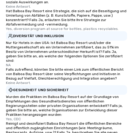
soziale Auswirkungen an.
Keine Antwort.
Hat Balboa Bay Resort eine Strategie, die sich auf die Beseitigung und
Umleitung von Abfällen (z. B. Kunststoffe, Papiere, Pappe, usw.)
konzentriert? Falls Ja, erläutern Sie bitte Ihre Strategie zur
Abfallvermeidung und -vermeidung.
Yes, diversion program at source for bottles, plastics recyclables.
DIVERSITÄT UND INKLUSION
Nur für Hotels in den USA: Ist Balboa Bay Resort und/oder die
Muttergesellschaft als ein Unternehmen zertifiziert, das zu 51% im
Besitz von Unternehmen unterschiedlicher Herkunft ist? Falls Ja,
geben Sie bitte an, als welche der folgenden Optionen Sie zertifiziert
sind:
NA
Falls zutreffend, könnten Sie bitte einen Link zum öffentlichen Bericht
von Balboa Bay Resort über seine Verpflichtungen und Initiativen in
Bezug auf Vielfalt, Gleichberechtigung und Integration angeben?
Keine Antwort.
GESUNDHEIT UND SICHERHEIT
Wurden die Praktiken im Balboa Bay Resort auf der Grundlage von
Empfehlungen des Gesundheitsdienstes von öffentlichen
Regierungsstellen oder privaten Organisationen entwickelt? Falls ja,
geben Sie bitte an, welche Organisationen zur Entwicklung dieser
Praktiken herangezogen wurden:
Yes, CDC
Reinigt und desinfiziert Balboa Bay Resort die öffentlichen Bereiche
und öffentlich zugänglichen Einrichtungen (wie: Meetingräume,
Restaurants, Aufzüge, usw.)? Falls Ja, beschreiben Sie alle neuen